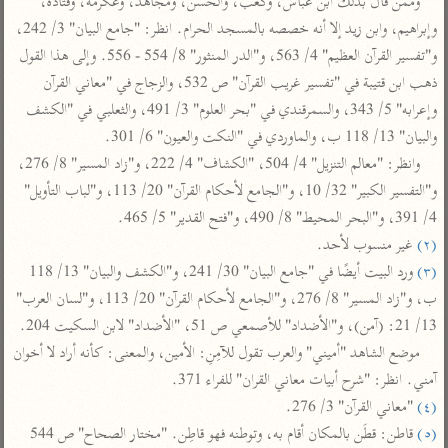
وممن قال بذلك ابن عباس، وكعب، والحسن، ومجاهد، وعكرمة، وقتادة، 
تفسير أبي السعود
الدر المنثور
تفسير السمرقندي
وإبراهيم، وابن زيد إلا أنه خصصه بالمسجد الحرام. انظر: "جامع البيان" 3/ 242، 
الكشاف للزمخشري
تفسير ابن أبي حاتم
تفسير الثعلبي
و"تفسير القرآن العظيم" 4/ 563، و"الدر المنثور" 8/ 554 - 556. وإلى هذا القول 
تفسير مقاتل
ذهب ابن قتيبة في "تفسير غريب القرآن" ص 532، والزجاج في "معاني القرآن 
وإعرابه" 5/ 343، والسمرقندي في "بحر العلوم" 3/ 491، والثعلبي في "الكشف 
تفسير قتادة
والبيان" 13/ 118 ب، والماوردي في "النكت والعيون" 6/ 301.

وانظر: "معالم التنزيل" 4/ 504، "الكشاف" 4/ 222، و"زاد المسير" 8/ 276، 
و"التفسير الكبير" 32/ 10، و"الجامع لأحكام القرآن" 20/ 113، و"لباب التأويل" 
4/ 391، و"البحر المحيط" 8/ 490، و"فتح القدير" 5/ 465.

(٢)
 غير منسوب لأحد.

اشترك لتصلك أخبار مشاريعنا
(٣)
 ورد البيت أيضًا في "جامع البيان" 30/ 241، و"الكشف والبيان" 13/ 118 
اشترك
ب، و"زاد المسير" 8/ 276، و"الجامع لأحكام القرآن" 20/ 113، و"لسان العرب" 
13/ 21: (آمن)، و"الأضداد" للأصمعي ص 51، "الأضداد" لابن السكيت 204.

راسلنا
•
تليجرام
•
تويتر
موضع الشاهد "أميني" والعرب تقول للآمِنِ: الأمين، والمعنى: كأنه أراد لا أخوان 
كنوز
•
تعليمات
•
عن الباحث القرآني
آمني. انظر: "شرح أبيات معاني القران" للفراء 371.

(٤)
 "معاني القرآن" 3/ 276.

(٥)
 قاطن: قطَن بالمكان أقام به، وتوطنه فهو قاطِن. "مختار الصحاح" ص 544 
أندرويد
أيفون