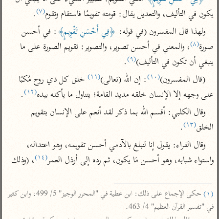
تفسير الآلوسي
جمع الأقوال
(٧)
يكون في التأليف، والتعديل يقال: قومته تقويمًا فاستقام وتقوم
.
تفسير ابن عثيمين
تفسير ابن الجوزي
تفسير الرازي
ولهذا قال المفسرون (في قوله: 
﴿فِي أَحْسَنِ تَقْوِيمٍ﴾
: في أحسن 
تفسير الماوردي
(٨)
صورة
، والمعني في أحسن تصوير، والتصوير: تقويم الصورة على ما 
مركَّزة العبارة
أخرى
(٩)
ينبغي أن تكون في التأليف)
.
تفسير الجلالين
أضواء البيان
منتقاة
(١١)
(١٠)
(قال المفسرون)
: إن الله (تعالى)
 خلق كل ذي روح مُكبًا 
جامع البيان للإيجي
تفسير ابن القيم
نظم الدرر للبقاعي
(١٢)
على وجهه إلا الإنسان خلقه مديد القامة؛ يتناول ما يأكله بيده
.
تفسير البيضاوي
تفسير ابن تيمية
وقال الكلبي: أقسم الله بما ذكر لقد أنعم على الإنسان بتقويم 
تفسير النسفي
لغة وبلاغة
(١٣)
الخلق
.

الوجيز للواحدي
التحرير والتنوير
عامّة
وقال الفراء: يقول إنا لنبلغ بالآدمي أحسن تقويمه، وهو اعتداله، 
تفسير ابن أبي زمنين
تفسير السمعاني
المحرر الوجيز لابن
(١٤)
واستواء شبابه، وهو أحسن مَا يكون، ثم رده إلى أرذل العمر
، (وذلك

عطية
تفسير مكّي
البحر المحيط لأبي
آثار
محاسن التأويل
حيان
(١)
 حكى الإجماع على ذلك: ابن عطية في "المحرر الوجيز" 5/ 499، وابن كثير 
للقاسمي
موسوعة التفسير
البسيط للواحدي
في "تفسير القرآن العظيم" 4/ 463.

المأثور
تفسير الثعالبي