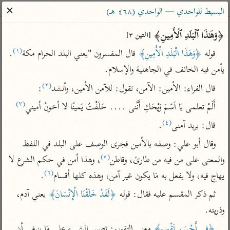
ساهم معنا في نشر القرآن والعلم الشرعي
✕
البسيط للواحدي — الواحدي (٤٦٨ هـ)
الباحث القرآني
﴿وَهَـٰذَا ٱلۡبَلَدِ ٱلۡأَمِینِ﴾ 
[التين ٣]
(١)
قوله 
﴿وَهَذَا الْبَلَدِ الْأَمِينِ﴾
 قال المفسرون "يعني البلد الحرام مكة
. 
بحث
تفسير
علوم
مصاحف
معاجم
يأمن فيه الخائف في الجاهلية والإسلام.
(٢)
قال الفراء: الأمين: الآمن، تقول: للآمن الأمين، وأنشد
:
(٣)
Type 2 or more characters for results.
أَلَمْ تعلمى يَا اَسْمَ وَيْحَكِ أَنَّنى .... حَلَفْتُ يَمينًا لا أخونُ أميني
(٤)
قال: يريد آمنى
.
Type 1 or more
أمّهات
عامّة
معاصرة
characters for results.
وقال أبو علي: وصفه بالأمين فجرى الوصف على البلد في اللفظ 
تفسير الطبري
فتح البيان للقنوجي
الميسر
(٥)
والمعنى على من فيه من طارئ، وقاطن
، وهذا أمن في حكم الشرع لا 
تفسير ابن كثير
فتح القدير للشوكاني
المختصر في
(٦)
التفسير
يهاج فيه، ولا يفعل به مَا يكون غير آمن، وهذه كلها أقسام
.
تفسير القرطبي
تفسير ابن جزي
تفسير السعدي
ثم ذكر المقسم عليه فقال: قوله 
﴿لَقَدْ خَلَقْنَا الْإِنْسَانَ﴾
 يعني آدم، 
تفسير البغوي
وذريته.
أيسر التفاسير
موسوعات
القرآن – تدبر وعمل
﴿فِي أَحْسَنِ تَقْوِيمٍ﴾
 معني التقويم: تصيير الشيء على مَا ينبغي أن 