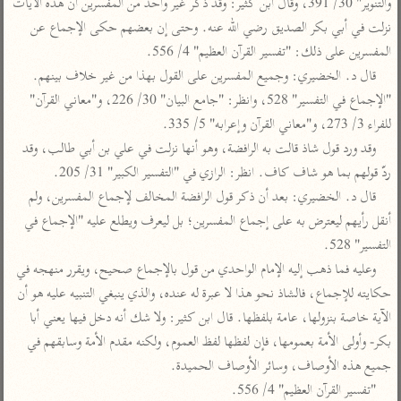
تفسير الآلوسي
والتنوير" 30/ 391، وقال ابن كثير: وقد ذكر غير واحد من المفسرين أن هذه الآيات 
جمع الأقوال
تفسير ابن عثيمين
نزلت في أبي بكر الصديق رضي الله عنه. وحتى إن بعضهم حكى الإجماع عن 
تفسير ابن الجوزي
تفسير الرازي
المفسرين على ذلك: "تفسير القرآن العظيم" 4/ 556.

تفسير الماوردي
قال د. الخضيري: وجميع المفسرين على القول بهذا من غير خلاف بينهم. 
مركَّزة العبارة
أخرى
"الإجماع في التفسير" 528، وانظر: "جامع البيان" 30/ 226، و"معاني القرآن" 
تفسير الجلالين
أضواء البيان
للفراء 3/ 273، و"معاني القرآن وإعرابه" 5/ 335.

منتقاة
جامع البيان للإيجي
وقد ورد قول شاذ قالت به الرافضة، وهو أنها نزلت في علي بن أبي طالب، وقد 
تفسير ابن القيم
نظم الدرر للبقاعي
ردّ قولهم بما هو شاف كاف. انظر: الرازي في "التفسير الكبير" 31/ 205.

تفسير البيضاوي
تفسير ابن تيمية
قال د. الخضيري: بعد أن ذكر قول الرافضة المخالف لإجماع المفسرين، ولم 
تفسير النسفي
لغة وبلاغة
أنقل رأيهم ليعترض به على إجماع المفسرين؛ بل ليعرف ويطلع عليه "الإجماع في 
الوجيز للواحدي
التحرير والتنوير
التفسير" 528.

عامّة
وعليه فما ذهب إليه الإمام الواحدي من قول بالإجماع صحيح، ويقرر منهجه في 
تفسير ابن أبي زمنين
تفسير السمعاني
المحرر الوجيز لابن
حكايته للإجماع، فالشاذ نحو هذا لا عبرة له عنده، والذي ينبغي التنبيه عليه هو أن 
عطية
تفسير مكّي
الآية خاصة بنزولها، عامة بلفظها. قال ابن كثير: ولا شك أنه دخل فيها يعني أبا 
البحر المحيط لأبي
آثار
محاسن التأويل
بكر- وأولى الأمة بعمومها، فإن لفظها لفظ العموم، ولكنه مقدم الأمة وسابقهم في 
حيان
للقاسمي
موسوعة التفسير
جميع هذه الأوصاف، وسائر الأوصاف الحميدة.

البسيط للواحدي
المأثور
تفسير الثعالبي
"تفسير القرآن العظيم" 4/ 556.