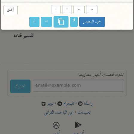
تفسير أبي السعود
الدر المنثور
تفسير السمرقندي
→
←
↑
↓
أغلق
الكشاف للزمخشري
تفسير ابن أبي حاتم
تفسير الثعلبي
حول المصدر
ا+
ا-
تفسير مقاتل
تفسير قتادة
اشترك لتصلك أخبار مشاريعنا
اشترك
راسلنا
•
تليجرام
•
تويتر
تعليمات
•
عن الباحث القرآني
أندرويد
أيفون