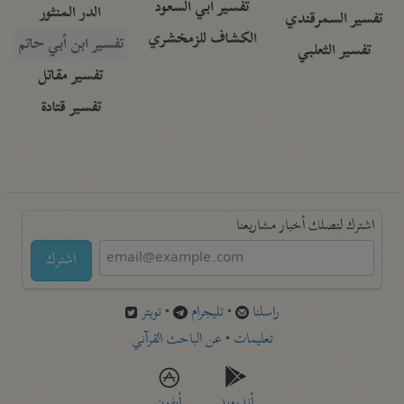
تفسير أبي السعود
الدر المنثور
تفسير السمرقندي
الكشاف للزمخشري
تفسير ابن أبي حاتم
تفسير الثعلبي
تفسير مقاتل
تفسير قتادة
اشترك لتصلك أخبار مشاريعنا
اشترك
راسلنا
•
تليجرام
•
تويتر
تعليمات
•
عن الباحث القرآني
أندرويد
أيفون