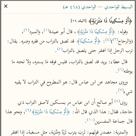
ساهم معنا في نشر القرآن والعلم الشرعي
✕
البسيط للواحدي — الواحدي (٤٦٨ هـ)
الباحث القرآني
﴿أَوۡ مِسۡكِینࣰا ذَا مَتۡرَبَةࣲ﴾ 
[البلد ١٦]
(٢)
(١)
وقوله: 
﴿أَوْ مِسْكِينًا ذَا مَتْرَبَةٍ﴾
، قال أبو عبيدة
، والمبرد
، 
بحث
تفسير
علوم
مصاحف
معاجم
(٤)
(٣)
(والزجاج
)
: 
﴿أَوْ مِسْكِينًا﴾
 قد لصق بالتراب من فقره وضره. يقال: 
(٥)
ترب الرجل إذا افتقر حتى يلصق بالتراب
.
قال عطاء: يريد قد لصق بالتراب، فليس فوقه مَا يستره، ولا تحته ما 
Type 2 or more characters for results.
(٦)
يوطئه
.
Type 1 or more
أمّهات
عامّة
معاصرة
وروى مجاهد عن ابن عباس قال: هو المطروح في التراب لا يقيه 
characters for results.
تفسير الطبري
فتح البيان للقنوجي
الميسر
(٧)
شيء
.
تفسير ابن كثير
فتح القدير للشوكاني
المختصر في
(٨)
روى
 أبو صالح أن ابن عباس مر بمسكين لاصق التراب ذي 
التفسير
تفسير القرطبي
تفسير ابن جزي
(٩)
حاجة، فقال: هذا الذي قال الله: 
﴿أَوْ مِسْكِينًا ذَا مَتْرَبَةٍ﴾
، ونحو هذا 
تفسير السعدي
تفسير البغوي
(١٠)
قال جماعة المفسرين
.
أيسر التفاسير
موسوعات
والمتربة: مصدر قولهم: تَرِبَ يترب تَرَبًا ومَتْرَبة، مثل مسغبة، إذا افتقر 
القرآن – تدبر وعمل