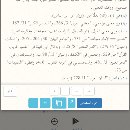
حاتم، و"المستدرك" 2/ 524، كتاب التفسير: تفسير سورة البلد، وقال عنه 
تفسير أبي السعود
الدر المنثور
تفسير السمرقندي
صحيح، ووافقه الذهبي.

الكشاف للزمخشري
تفسير ابن أبي حاتم
(٨)
 في (أ): (أنه) بدلًا من: (روي عن ابن عباس).

تفسير الثعلبي
(٩)
 ورد معنى قوله في: "معاني القرآن" 3/ 266، و"التفسير الكبير" 31/ 187.

تفسير مقاتل
(١٠)
 وإلى معنى القول: (ذو اللصوق بالتراب) ذهب: مجاهد، وعكرمة انظر: 
تفسير قتادة
"تفسير == الإمام مجاهد" ص 731، و"جامع البيان" 30/ 204 - 205، و"النكت 
والعيون" 6/ 279، و"الدر المنثور" 8/ 525، وبه قال ابن قتيبة في "تفسير غريب 
القرآن" ص 529، والثعلبي في "الكشف والبيان" 13/ 98 ب، والسمرقندي في 
"بحر العلوم" 3/ 481، والسجستاني في "نزهة القلوب" 416، وانظر: "المفردات" 
ص 73.

اشترك لتصلك أخبار مشاريعنا
(١١)
 انظر: "لسان العرب" 1/ 228 (ترب).
اشترك
→
←
↑
↓
أغلق
راسلنا
•
تليجرام
•
تويتر
حول المصدر
ا+
ا-
تعليمات
•
عن الباحث القرآني
أندرويد
أيفون