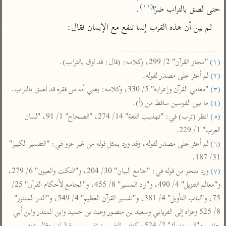
تفسير الآلوسي
جمع الأقوال
(١١)
حتى لصق بالتراب ضرًا
.
تفسير ابن عثيمين
تفسير ابن الجوزي
تفسير الرازي
ثم بين أن هذه القرب إنما تنفع مع الإيمان فقال:

تفسير الماوردي
مركَّزة العبارة
أخرى
(١)
 "مجاز القرآن" 2/ 299، وكلامه: (قال: قد لزق بالتراب).

تفسير الجلالين
أضواء البيان
منتقاة
(٢)
 لم أعثر على مصدر لقوله.

جامع البيان للإيجي
تفسير ابن القيم
نظم الدرر للبقاعي
(٣)
 "معاني القرآن وإعرابه" 5/ 330، وكلامه: يعني أنه من فقره قد لصق بالتراب.

تفسير البيضاوي
(٤)
 ما بين القوسين ساقط من (أ).

تفسير ابن تيمية
(٥)
 انظر (ترب) في: "تهذيب اللغة" 14/ 274، "الصحاح" 1/ 91، "لسان 
تفسير النسفي
لغة وبلاغة
العرب" 1/ 229.

الوجيز للواحدي
التحرير والتنوير
عامّة
(٦)
 لم أعثر على مصدر لقوله، وقد ورد بمثل قوله من غير عزو في: "التفسير الكبير" 
تفسير ابن أبي زمنين
تفسير السمعاني
المحرر الوجيز لابن
31/ 187.

عطية
(٧)
 ورد بنحو من قوله في: "جامع البيان" 30/ 204، و"النكت والعيون" 6/ 279، 
تفسير مكّي
البحر المحيط لأبي
و"معالم التنزيل" 4/ 490، و"زاد المسير" 8/ 455، و"الجامع لأحكام القرآن" 25/ 
آثار
محاسن التأويل
حيان
75، و"لباب التأويل" 4/ 381، و"تفسير القرآن العظيم" 4/ 549، و"الدر المنثور" 
للقاسمي
موسوعة التفسير
8/ 525 وعزاه إلى الفريابي وسعيد بن منصور وعبد بن حميد وابن المنذر وابن أبي 
البسيط للواحدي
المأثور
تفسير الثعالبي