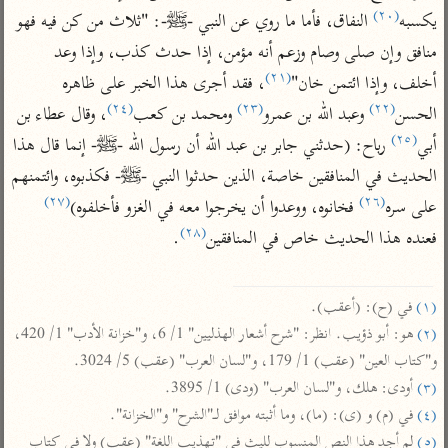
تفسير أبي السعود
الدر المنثور
(٢٠)
يكسبه
 النفاق، فأما ما روي عن النبي -ﷺ-: "ثلاث من كن فيه فهو 
تفسير السمرقندي
الكشاف للزمخشري
تفسير ابن أبي حاتم
منافق وإن صلى وصام وزعم أنه مؤمن، إذا حدث كذب، وإذا وعد 
تفسير الثعلبي
(٢١)
أخلف، وإذا ائتمن خان"
، فقد أجرى هذا الخبر على ظاهره 
تفسير مقاتل
(٢٤)
(٢٣)
(٢٢)
الحسن
 وعبد الله بن عمرو
 ومحمد بن كعب
، وقال عطاء بن 
تفسير قتادة
(٢٥)
أبي
 رباح: (حدثني جابر بن عبد الله أن رسول الله -ﷺ- إنما قال هذا 
الحديث في المنافقين خاصة، الذين حدثوا النبي -ﷺ- فكذبوه، وائتمنهم 
(٢٧)
(٢٦)
على سره
 فخانوه، ووعدوا أن يخرجوا معه في الغزو فأخلفوه)
(٢٨)
فعنده هذا الحديث خاص في المنافقين
.

اشترك لتصلك أخبار مشاريعنا
اشترك
(١)
 في (ح): (أعقب).

(٢)
 هو: أبو ذؤيب. انظر: "شرح أشعار الهذليين" 1/ 6، و"خزانة الأدب" 1/ 420، 
راسلنا
•
تليجرام
•
تويتر
و"كتاب العين" (عقب) 1/ 179، و"لسان العرب" (عقب) 5/ 3024.

تعليمات
•
عن الباحث القرآني
(٣)
 أودى: هلك، و"لسان العرب" (ودى) 1/ 3895.

(٤)
 في (م) و (ى): (ما)، وما أثبته موافق لـ"الشرح" و"الخزانة".

(٥)
 لم أجد هذا النص المنسوب لليث في "تهذيب اللغة" (عقب) ولا في كتاب 
أندرويد
أيفون