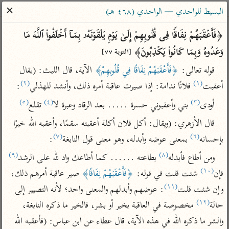
ساهم معنا في نشر القرآن والعلم الشرعي
✕
البسيط للواحدي — الواحدي (٤٦٨ هـ)
الباحث القرآني
﴿فَأَعۡقَبَهُمۡ نِفَاقࣰا فِی قُلُوبِهِمۡ إِلَىٰ یَوۡمِ یَلۡقَوۡنَهُۥ بِمَاۤ أَخۡلَفُوا۟ ٱللَّهَ مَا 
وَعَدُوهُ وَبِمَا كَانُوا۟ یَكۡذِبُونَ﴾ 
[التوبة ٧٧]
بحث
تفسير
علوم
مصاحف
معاجم
قوله تعالى: 
﴿فَأَعْقَبَهُمْ نِفَاقًا فِي قُلُوبِهِمْ﴾
 الآية، قال الليث: (يقال 
(٢)
(١)
أعقبت
 فلانًا ندامة: إذا صيرت عاقبة أمره ذلك، وأنشد للهذلي
:
(٥)
(٤)
(٣)
Type 2 or more characters for results.
أودى
 بني وأعقبوني حسرة ..... بعد الرقاد وعبرة لا
 تقلع
قال الأزهري: (ويقال: أكل فلان أكلة أعقبته سقمًا، وأعقبه الله خيرًا 
Type 1 or more
أمّهات
عامّة
معاصرة
(٧)
(٦)
بإحسانه
 بمعنى عوضه وأبدله، وهو معنى قول النابغة
:
characters for results.
تفسير الطبري
فتح البيان للقنوجي
الميسر
(٩)
(٨)
ومن أطاع فأبدله
 بطاعته ...... كما أطاعك واد لله على الرشد
تفسير ابن كثير
فتح القدير للشوكاني
المختصر في
(١٠)
فإن
 شئت قلت في قوله: 
﴿فَأَعْقَبَهُمْ نِفَاقًا﴾
 صير عاقبة أمرهم ذلك، 
التفسير
تفسير القرطبي
تفسير ابن جزي
(١١)
وإن شئت قلت
: عوضهم وأبدلهم والمعنى واحد؛ لأنه التصيير إلى 
تفسير السعدي
تفسير البغوي
(١٢)
حالة
 مخصوصة في العاقبة بخير أو بشر، فالخير ما ذكره النابغة، 
أيسر التفاسير
موسوعات
والشر ما ذكره الله في هذه الآية، قال عطاء عن ابن عباس: (فأعقبه الله 
القرآن – تدبر وعمل