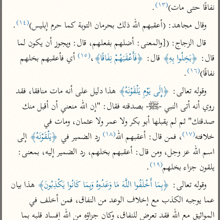
تفسير الآلوسي
جمع الأقوال
(١٣)
نفاقًا حتى مات)
.
تفسير ابن عثيمين
تفسير ابن الجوزي
تفسير الرازي
(١٤)
وقال مجاهد: (أعقبهم الله ذلك بحرمان التوبة كما حرم إبليس)
.
تفسير الماوردي
قال الزجاج: ([والمعنى: أضلهم بفعلهم، قال: ويجوز أن يكون لما 
مركَّزة العبارة
أخرى
(١٥)
قال: 
﴿بَخِلُوا بِهِ﴾
 قال: 
﴿فَأَعْقَبَهُمْ نِفَاقًا﴾
،
 أي فأعقبهم بخلهم 
تفسير الجلالين
أضواء البيان
(١٦)
منتقاة
نفاقًا)
.
جامع البيان للإيجي
تفسير ابن القيم
نظم الدرر للبقاعي
وقوله تعالى: 
﴿إِلَى يَوْمِ يَلْقَوْنَهُ﴾
 هذا دليل على أنه مات منافقا، فقد 
تفسير البيضاوي
تفسير ابن تيمية
روي أنه أتى النبي -ﷺ- بصدقته فقال: "إن الله منعني أن أقبل منك 
تفسير النسفي
لغة وبلاغة
صدقتك" ثم لم يقبلها أبو بكر ولا عمر ولا عثمان، ومات في 
الوجيز للواحدي
التحرير والتنوير
(١٨)
(١٧)
خلافته
، فمن قال: أعقبهم الله
 رد الضمير في 
﴿يَلْقَوْنَهُ﴾
 إلى 
عامّة
تفسير ابن أبي زمنين
تفسير السمعاني
المحرر الوجيز لابن
اسم الله عز وجل، ومن قال: أعقبهم بخلهم، رد الضمير إليه، بمعنى: 
عطية
(١٩)
يلقون جزاء بخلهم
.
تفسير مكّي
البحر المحيط لأبي
وقوله تعالى: 
﴿بِمَا أَخْلَفُوا اللَّهَ مَا وَعَدُوهُ وَبِمَا كَانُوا يَكْذِبُونَ﴾
 هذا بيان 
آثار
محاسن التأويل
حيان
للقاسمي
موسوعة التفسير
عما يوجبه الكذب مع إخلاف الوعد من النفاق، فمن أخلف في 
البسيط للواحدي
المأثور
تفسير الثعالبي
المواثيق مع الله فقد تعرض للنفاق، وكان جزاؤه من الله إفساد قلبه بما 