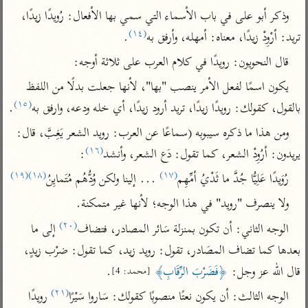
تفسير الآلوسي
جمع الأقوال
وذكر أبو على في باب الأسماء التي سمي بها الأفعال: رُويدًا زيدًا، 
تفسير ابن عثيمين
تفسير ابن الجوزي
تفسير الرازي
(١٤)
تريد: أرْوِدْ زيدًا، معناه: أمهله، وأرفق به
.
تفسير الماوردي
قال النحويون: رويدًا في كلام العرب على ثلاثة أوجه:
مركَّزة العبارة
أخرى
يكون اسمًا لفعل الأمر ينصب "بها"، لأنها جعلت بدلًا من اللفظ 
تفسير الجلالين
أضواء البيان
منتقاة
(١٥)
بالقول، كقولك: رويدًا زيدًا، تريد أرود زيدًا، أي خله ودعه، وارفق به
.
جامع البيان للإيجي
تفسير ابن القيم
نظم الدرر للبقاعي
ومن هذا ما ذكره سيبوبه (سماعًا عن العرب: رويد الشعر يَغِبَّ، قال: 
تفسير البيضاوي
تفسير ابن تيمية
(١٦)
يريدون: أرُوِدْ الشعر، كما تقول: دَع الشعر، وأنشد
:
تفسير النسفي
لغة وبلاغة
(١٩)
(١٨)
(١٧)
رُوَيدًا عَلِيُّا جُدَّ ما ثَدْيُ أمِّهِم
 ... إلينا ولكن وُدُّهُم مُتَمايِنُ
الوجيز للواحدي
التحرير والتنوير
عامّة
ولا ينصرف "رويد" في هذا الوجه؛ لأنها غير متمكنة.
تفسير ابن أبي زمنين
تفسير السمعاني
المحرر الوجيز لابن
(٢٠)
عطية
الوجه الثاني: أن تكون بمنزلة سَائر المصادر، فتضاف
 إلى ما 
تفسير مكّي
بعدها كما تضاف المصَادر، تقول: رويد زيد، كما تقول: ضرْب زيدٍ، 
البحر المحيط لأبي
آثار
محاسن التأويل
حيان
قال الله عز وجل: 
﴿فَضَرْبَ الرِّقَابِ﴾
.
[محمد: 4]
للقاسمي
موسوعة التفسير
البسيط للواحدي
(٢١)
المأثور
الوجه الثالث: أن يكون نعتًا منصوبًا كقولك: سَاروا سَيْرًا
 رويدًا 
تفسير الثعالبي