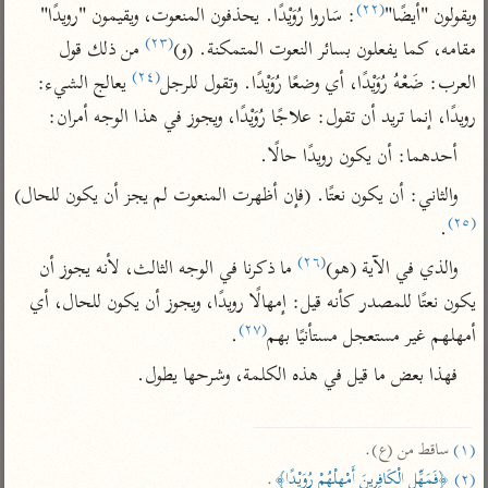
(٢٢)
تفسير أبي السعود
ويقولون "أيضًا"
: سَاروا رُوَيْدًا. يحذفون المنعوت، ويقيمون "رويدًا" 
الدر المنثور
تفسير السمرقندي
(٢٣)
الكشاف للزمخشري
مقامه، كما يفعلون بسائر النعوت المتمكنة. (و)
 من ذلك قول 
تفسير ابن أبي حاتم
تفسير الثعلبي
(٢٤)
العرب: ضَعْهُ رُوَيْدًا، أي وضعًا رُوَيْدًا. وتقول للرجل
 يعالج الشيء: 
تفسير مقاتل
رويدًا، إنما تريد أن تقول: علاجًا رُوَيْدًا، ويجوز في هذا الوجه أمران:
تفسير قتادة
أحدهما: أن يكون رويدًا حالًا.
والثاني: أن يكون نعتًا. (فإن أظهرت المنعوت لم يجز أن يكون للحال)
(٢٥)
.
(٢٦)
والذي في الآية (هو)
 ما ذكرنا في الوجه الثالث، لأنه يجوز أن 
اشترك لتصلك أخبار مشاريعنا
يكون نعتًا للمصدر كأنه قيل: إمهالًا رويدًا، ويجوز أن يكون للحال، أي 
اشترك
(٢٧)
أمهلهم غير مستعجل مستأنيًا بهم
.
فهذا بعض ما قيل في هذه الكلمة، وشرحها يطول.

راسلنا
•
تليجرام
•
تويتر
تعليمات
•
عن الباحث القرآني
(١)
 ساقط من (ع).

(٢)
﴿فَمَهِّلِ الْكَافِرِينَ أَمْهِلْهُمْ رُوَيْدًا﴾
.

أندرويد
أيفون