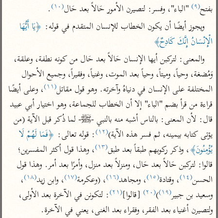
تفسير الآلوسي
جمع الأقوال
(١٠)
(٩)
بفتح
 "الباء"، وفسر: لتصيرن الأمور حَالاً بعد حَال
.
تفسير ابن عثيمين
تفسير ابن الجوزي
تفسير الرازي
ويجوز أيضًا أن يكون الخطاب للإنسان المتقدم في قوله: 
﴿يَا أَيُّهَا 
تفسير الماوردي
الْإِنْسَانُ إِنَّكَ كَادِحٌ﴾
مركَّزة العبارة
أخرى
والمعنى: لتركبن أيها الإنسان حَالاً بعد حَال من كونه نطفة، وعلقة، 
تفسير الجلالين
أضواء البيان
منتقاة
وَمُضغة، وحياً، وميتاً، وحياً بعد الموت، وغنياً، وفقيراً، وجميع الأحوال 
جامع البيان للإيجي
تفسير ابن القيم
نظم الدرر للبقاعي
(١١)
المختلفة على الإنسان في دنياهُ وآخرته. وهو قول مقاتل
، وعلى أيضًا 
تفسير البيضاوي
تفسير ابن تيمية
قراءة من قرأ بضم "الباء" إلا أن الخطاب للجماعة، وهو اختيار أبي عبيد 
تفسير النسفي
لغة وبلاغة
قال: لأن المعنى: بالناس أشبه منه بالنبي -ﷺ- لما ذُكر قبل الآية (من 
الوجيز للواحدي
(١٢)
التحرير والتنوير
يؤتى كتابه بيمينه، ثم فسر هذه الآية)
: قوله تعالى: 
﴿فَمَا لَهُمْ لَا 
عامّة
(١٣)
تفسير ابن أبي زمنين
يُؤْمِنُونَ﴾
، وذكر ركوبهم طبقاً بعد طبق
، وهذا قول أكثر المفسرين؛ 
تفسير السمعاني
المحرر الوجيز لابن
عطية
قالوا: لتركبن حَالاً بعد حَال، ومنزلاً بعد منزل، وأمرًا بعد أمر. وهذا قول 
تفسير مكّي
(١٨)
(١٧)
(١٦)
(١٥)
(١٤)
البحر المحيط لأبي
الحسن
، وقتادة
، ومجاهد
، (وعكرمة
، وابن زيد
، 
آثار
محاسن التأويل
حيان
(٢١)
(٢٠)
(١٩)
وسعيد بن جبير
)
 [قالوا]
: لتكونن في الآخرة بعد الأولى، 
للقاسمي
موسوعة التفسير
البسيط للواحدي
المأثور
ولتصيرن أغنياء بعد الفقر، وفقراء بعد الغنى، يعني في الآخرة.
تفسير الثعالبي