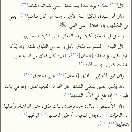
تفسير أبي السعود
(٢٣)
(٢٢)
الدر المنثور
قال
 عطاء: يريد شدة بعد شدة، يعني شدائد القيامة
.
تفسير السمرقندي
الكشاف للزمخشري
تفسير ابن أبي حاتم
(٢٤)
وقال أبو عبيدة: لَتَركَبُنَّ سنة الأولين، وسنة من كان قبلكم
. يعني 
تفسير الثعلبي
تفسير مقاتل
في التكذيب والاختلاق على النبي -ﷺ-.
تفسير قتادة
والطبق في اللغة: يكون بهذه المعاني التي ذكرهَا المفسرون.
قال الليث: السموات طباق، وكل واحد من الطباق طبقة، وقد يُذَكر 
(٢٥)
طبق -قال- والطبقة: [الحال]
، يقال: كان فلان من الدنيا على 
(٢٦)
طبقات شتى؛ أي حالات
.
اشترك لتصلك أخبار مشاريعنا
(٢٨)
(٢٧)
وقال ابن الأعرابي: الطبق [الحال]
 على اختلافها
.
اشترك
وقد يكون الطبق بمعنى الشدة، قال الفراء: العرب تقول: وقع في بنات 
(٣٠)
(٢٩)
طبق
 إذا وقع في الأمر الشديد
.
راسلنا
•
تليجرام
•
تويتر
وقال الأصمعي: يقال: جَاء بإحدى بنات طبق، وهي الداهية، وأصلها 
تعليمات
•
عن الباحث القرآني
(٣٣)
(٣٢)
(٣١)
من الحيّات
. (يقال للحية: أم طبق لحسها
 لتَرحَيها
(٣٥)
(٣٤)
وتحوَّيها
)
.
أندرويد
أيفون