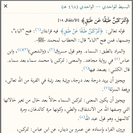
ساهم معنا في نشر القرآن والعلم الشرعي
✕
البسيط للواحدي — الواحدي (٤٦٨ هـ)
الباحث القرآني
﴿لَتَرۡكَبُنَّ طَبَقًا عَن طَبَقࣲ﴾ 
[الانشقاق ١٩]
(١)
قوله تعالى: 
﴿لَتَرْكَبُنَّ طَبَقًا عَنْ طَبَقٍ﴾
 فيه قراءتان
: فتح "الباء"، 
بحث
تفسير
علوم
مصاحف
معاجم
وضمها، فمن فتح "الباء" قال: الخطاب لمحمد -ﷺ-.
(٤)
(٣)
(٢)
والمراد بالطبق: السماء. وهو قول مسروق
، (والشعبي)
، وابن 
(٥)
عباس
 في رواية مجاهد. والمعنى: لتركبن يا محمد سماء بعد سماء. 
Type 2 or more characters for results.
(٦)
قال الكلبي: يصعد فيها
.
Type 1 or more
أمّهات
عامّة
معاصرة
ويجوز أن يريد درجة بعد درجة، ورتبة بعد رتبة في القربة من الله تعالى، 
characters for results.
تفسير الطبري
فتح البيان للقنوجي
الميسر
(٧)
ورفعة المنزلة
.
تفسير ابن كثير
فتح القدير للشوكاني
المختصر في
ويجوز أن يكون المعنى: لتركبن السماء حالاً بعد حَال من تغير حَالاتها 
التفسير
تفسير القرطبي
تفسير ابن جزي
التي وصفها الله من الانشقاق، والطي، وكونها مرة كالدهَان، ومرة 
تفسير السعدي
تفسير البغوي
(٨)
كالمهل، وهو قول عبد الله
.
أيسر التفاسير
موسوعات
وروى الفراء بإسناده عن عمرو بن دينار، عن ابن عباس: لتركبن، 
القرآن – تدبر وعمل