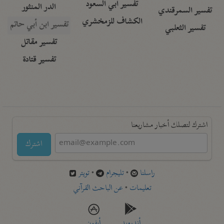
تفسير أبي السعود
الدر المنثور
تفسير السمرقندي
الكشاف للزمخشري
تفسير ابن أبي حاتم
تفسير الثعلبي
تفسير مقاتل
تفسير قتادة
اشترك لتصلك أخبار مشاريعنا
اشترك
راسلنا
•
تليجرام
•
تويتر
تعليمات
•
عن الباحث القرآني
أندرويد
أيفون