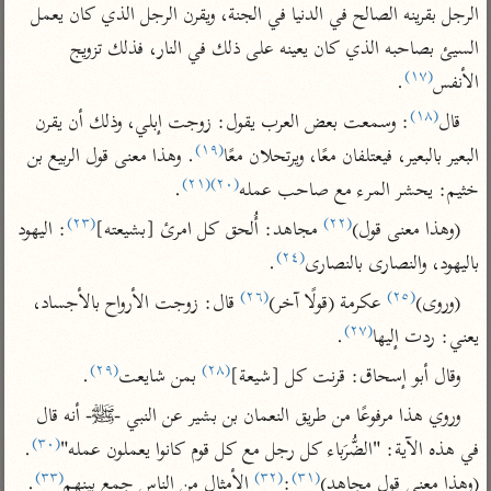
تفسير الآلوسي
جمع الأقوال
الرجل بقرينه الصالح في الدنيا في الجنة، ويقرن الرجل الذي كان يعمل 
تفسير ابن عثيمين
تفسير ابن الجوزي
تفسير الرازي
السيئ بصاحبه الذي كان يعينه على ذلك في النار، فذلك تزويج 
(١٧)
تفسير الماوردي
الأنفس
.
مركَّزة العبارة
(١٨)
أخرى
قال
: وسمعت بعض العرب يقول: زوجت إبلي، وذلك أن يقرن 
تفسير الجلالين
(١٩)
أضواء البيان
البعير بالبعير، فيعتلفان معًا، ويرتحلان معًا
. وهذا معنى قول الربيع بن 
منتقاة
جامع البيان للإيجي
(٢١)
(٢٠)
خثيم: يحشر المرء مع صاحب عمله
.
تفسير ابن القيم
نظم الدرر للبقاعي
تفسير البيضاوي
(٢٣)
(٢٢)
تفسير ابن تيمية
(وهذا معنى قول)
 مجاهد: أُلحق كل امرئ [بشيعته]
: اليهود 
(٢٤)
تفسير النسفي
باليهود، والنصارى بالنصارى
.
لغة وبلاغة
الوجيز للواحدي
(٢٦)
(٢٥)
التحرير والتنوير
(وروى)
 عكرمة (قولًا آخر)
 قال: زوجت الأرواح بالأجساد، 
عامّة
(٢٧)
تفسير ابن أبي زمنين
يعني: ردت إليها
.
تفسير السمعاني
المحرر الوجيز لابن
عطية
(٢٩)
(٢٨)
وقال أبو إسحاق: قرنت كل [شيعة]
 بمن شايعت
.
تفسير مكّي
البحر المحيط لأبي
آثار
محاسن التأويل
وروي هذا مرفوعًا من طريق النعمان بن بشير عن النبي -ﷺ- أنه قال 
حيان
للقاسمي
موسوعة التفسير
(٣٠)
في هذه الآية: "الضُّرَباء كل رجل مع كل قوم كانوا يعملون عمله"
. 
البسيط للواحدي
المأثور
تفسير الثعالبي
(٣٣)
(٣٢)
(٣١)
(وهذا معنى قول مجاهد)
:
 الأمثال من الناس جمع بينهم
.