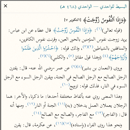
ساهم معنا في نشر القرآن والعلم الشرعي
✕
البسيط للواحدي — الواحدي (٤٦٨ هـ)
الباحث القرآني
﴿وَإِذَا ٱلنُّفُوسُ زُوِّجَتۡ﴾ 
[التكوير ٧]
(١)
(قوله تعالى)
: 
﴿وَإِذَا النُّفُوسُ زُوِّجَتْ﴾
 قال عطاء عن ابن عباس: 
بحث
تفسير
علوم
مصاحف
معاجم
يريد زوجت نفوس المؤمنين بالحور العين، وقرنت نفوس الكافرين، 
(٣)
(٢)
والمنافقين بالشياطين
، وذلك قوله: 
﴿احْشُرُوا الَّذِينَ ظَلَمُوا 
(٧)
(٦)
(٥)
(٤)
وَأَزْوَاجَهُمْ﴾
 (وهذا قول مقاتل
، والكلبي)
.
Type 2 or more characters for results.
(٩)
(٨)
وروى (النعمان بن بشير)
 عن عمر -رضي الله عنه- قال: يقترن 
Type 1 or more
أمّهات
عامّة
معاصرة
الرجل الصالح مع الرجل الصالح في الجنة، ويقرن الرجل السوء مع الرجل 
characters for results.
تفسير الطبري
فتح البيان للقنوجي
الميسر
(١٠)
السوء في النار، فذلك قوله: تزويج
.
تفسير ابن كثير
فتح القدير للشوكاني
المختصر في
وهذا المعنى روي عنه بألفاظ مختلفة أحدها: ما ذكرنا، والآخر: هما 
التفسير
تفسير القرطبي
تفسير ابن جزي
(١٢)
(١١)
الرجلان يعملان العمل يدخلان (به)
 الجنة أو النار
. ومنها أنه 
تفسير السعدي
تفسير البغوي
(١٤)
(١٣)
قال: (الفاجر)
 مع الفاجر، والصالح مع الصالح
.
أيسر التفاسير
موسوعات
(١٦)
(١٥)
ونحو هذا روى الفراء (بإسناده)
، عن عكرمة، قال: يقرن 
القرآن – تدبر وعمل