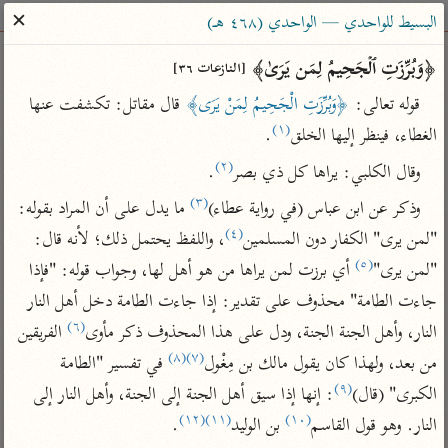
ساهم معنا في نشر القرآن والعلم الشرعي
✕
البسيط للواحدي — الواحدي (٤٦٨ هـ)
الباحث القرآني
﴿وَبُرِّزَتِ ٱلۡجَحِیمُ لِمَن یَرَىٰ﴾ 
[النازعات ٣٦]
قوله تعالى: 
﴿وَبُرِّزَتِ الْجَحِيمُ لِمَنْ يَرَى﴾
 قال مقاتل: تكشفت عنها 
بحث
تفسير
علوم
مصاحف
معاجم
(١)
الغطاء، فينظر إليها الخلق
.
(٢)
وقال الكلبي: يراها كل ذي بصر
.
(٣)
Type 2 or more characters for results.
وذكر عن ابن عباس (في رواية عطاء)
 ما يدل على أن المراد بقوله: 
(٤)
"لمن يرى" الكفار دون المسلمين
، واللفظ يحتمل ذلك؛ لأنه قال: 
Type 1 or more
أمّهات
عامّة
معاصرة
(٥)
"لمن يرى"
 أي برزت لمن يراها من هو أهل لها، وجواب قوله: "فإذا 
characters for results.
تفسير الطبري
فتح البيان للقنوجي
الميسر
جاءت الطامة" محذوف على تقدير: إذا جاءت الطامة دخل أهل النار 
تفسير ابن كثير
فتح القدير للشوكاني
المختصر في
(٦)
النار، وأهل الجنة الجنة، ودل على هذا المحذوف ذكر مأوى
 الفريقين 
التفسير
تفسير القرطبي
تفسير ابن جزي
(٨)
(٧)
من بعد، ولهذا كان يقول مالك بن مِغْول
 في تفسير "الطامة 
تفسير السعدي
تفسير البغوي
(٩)
الكبرى" (قال)
: إنها إذا سيق أهل الجنة إلى الجنة، وأهل النار إلى 
أيسر التفاسير
(١٢)
(١١)
(١٠)
موسوعات
النار. وهو قول القاسم
 بن الوليد
.

القرآن – تدبر وعمل