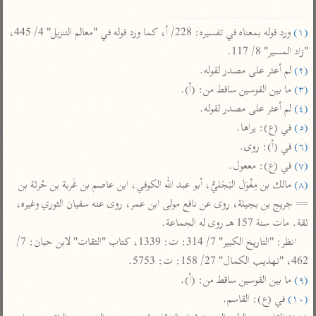
تفسير الآلوسي
جمع الأقوال
تفسير ابن عثيمين
تفسير ابن الجوزي
تفسير الرازي
(١)
 ورد قوله بمعناه في تفسيره: 228/ أ، كما ورد قوله في "معالم التنزيل" 4/ 445، 
تفسير الماوردي
"زاد المسير" 8/ 117.

(٢)
 لم أعثر على مصدر لقوله.

مركَّزة العبارة
أخرى
(٣)
 ما بين القوسين ساقط من: (أ).

تفسير الجلالين
أضواء البيان
منتقاة
(٤)
 لم أعثر على مصدر لقوله.

جامع البيان للإيجي
تفسير ابن القيم
نظم الدرر للبقاعي
(٥)
 في (ع): يراها.

تفسير البيضاوي
تفسير ابن تيمية
(٦)
 في (أ): روى.

تفسير النسفي
(٧)
 في (ع): مععول.

لغة وبلاغة
(٨)
 مالك بن مِغْوَل البَجَليُّ، أبو عبد الله الكوفي، ابن عاصم بن غَربة بن حُرثة بن 
الوجيز للواحدي
التحرير والتنوير
عامّة
== جريج بن بجيلة، روى عن نافع مولى ابن عمر، روى عنه سفيان الثوري وغيره، 
تفسير ابن أبي زمنين
تفسير السمعاني
المحرر الوجيز لابن
ثقة. مات سنة 157 هـ روى له الجماعة.

عطية
تفسير مكّي
انظر: "التاريخ الكبير" 7/ 314: ت: 1339، كتاب "الثقات" لابن حبان: 7/ 
البحر المحيط لأبي
462، "تهذيب الكمال" 27/ 158: ت: 5753.

آثار
محاسن التأويل
حيان
(٩)
 ما بين القوسين ساقط من: (أ).

للقاسمي
موسوعة التفسير
البسيط للواحدي
(١٠)
 في (ع): القاسم.

المأثور
تفسير الثعالبي