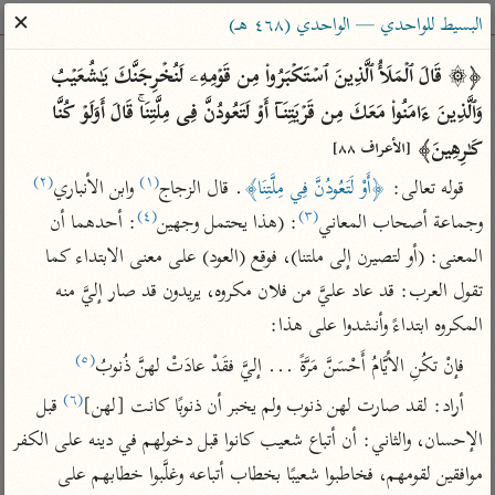
ساهم معنا في نشر القرآن والعلم الشرعي
✕
البسيط للواحدي — الواحدي (٤٦٨ هـ)
الباحث القرآني
﴿۞ قَالَ ٱلۡمَلَأُ ٱلَّذِینَ ٱسۡتَكۡبَرُوا۟ مِن قَوۡمِهِۦ لَنُخۡرِجَنَّكَ یَـٰشُعَیۡبُ 
وَٱلَّذِینَ ءَامَنُوا۟ مَعَكَ مِن قَرۡیَتِنَاۤ أَوۡ لَتَعُودُنَّ فِی مِلَّتِنَاۚ قَالَ أَوَلَوۡ كُنَّا 
بحث
تفسير
علوم
مصاحف
معاجم
كَـٰرِهِینَ﴾ 
[الأعراف ٨٨]
(٢)
(١)
قوله تعالى: 
﴿أَوْ لَتَعُودُنَّ فِي مِلَّتِنَا﴾
. قال الزجاج
 وابن الأنباري
(٤)
(٣)
وجماعة أصحاب المعاني
: (هذا يحتمل وجهين
: أحدهما أن 
Type 2 or more characters for results.
المعنى: (أو لتصيرن إلى ملتنا)، فوقع (العود) على معنى الابتداء كما 
Type 1 or more
أمّهات
عامّة
معاصرة
تقول العرب: قد عاد عليَّ من فلان مكروه، يريدون قد صار إليَّ منه 
characters for results.
تفسير الطبري
فتح البيان للقنوجي
الميسر
المكروه ابتداءً وأنشدوا على هذا:
تفسير ابن كثير
فتح القدير للشوكاني
المختصر في
(٥)
فإنْ تكُنِ الأيَّامُ أَحْسَنَّ مَرَّةً ... إليَّ فقَدْ عادَتْ لهنَّ ذُنوبُ
التفسير
تفسير القرطبي
تفسير ابن جزي
(٦)
أراد: لقد صارت لهن ذنوب ولم يخبر أن ذنوبًا كانت [لهن]
 قبل 
تفسير السعدي
تفسير البغوي
الإحسان، والثاني: أن أتباع شعيب كانوا قبل دخولهم في دينه على الكفر 
أيسر التفاسير
موسوعات
موافقين لقومهم، فخاطبوا شعيبًا بخطاب أتباعه وغلَّبوا خطابهم على 
القرآن – تدبر وعمل