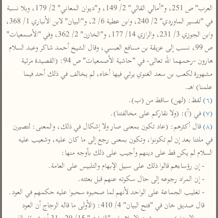
تفسير أبي السعود
الدر المنثور
العرب" ص 251، و"أمالي القالي" 2/ 149، و"ديوان المعاني" 2/ 179، وبلا نسبة 
تفسير السمرقندي
الكشاف للزمخشري
في "تفسير الماوردي" 2/ 240، وابن عطية 6/ 2، و"البيان" لابن الأنباري 1/ 368، 
تفسير ابن أبي حاتم
تفسير الثعلبي
وابن الجوزي 3/ 231، والرازي 14/ 177، و"الخازن" 2/ 362، وفي "الأصمعيات" 
تفسير مقاتل
ص 99، نسب إلى عزيقة بن مسافع العبسي، وقال الشيخ أحمد شاكر وعبد السلام 
تفسير قتادة
هارون -رحمهما الله تعالى- في "حاشية الأصمعيات" ص 94: (القصيدة مرثية 
مشهورة لكعب بن سعد الغنوي يرثي فيها أخاه، لم يخالف في ذلك أحد فيما 
علمنا) اهـ.

(٦)
 لفظ: (لهن) ساقط من (ب).

(٧)
 في (أ): (ولا نقاركم على مخالفتنا).

اشترك لتصلك أخبار مشاريعنا
(٨)
 قال أكثرهم: (عاد تكون بمعنى صار ولا إشكال في ذلك، والمعنى: لتصيرن 
اشترك
في ملتنا بعد إن لم تكونوا، وتكون بمعنى رجع إلى ما كان عليه، وشعيب عليه 
السلام لم يكن قط على دينهم وأجيب على ذلك بأوجه منها:

- إن رؤساءهم قالوا ذلك على سبيل الإبهام والتلبيس على العامة.

راسلنا
•
تليجرام
•
تويتر
- إن المراد رجوعه إلى حال سكوته عنهم قبل بعثته.

تعليمات
•
عن الباحث القرآني
- تغليب الجماعة على الواحد لأنهم لما صحبوه سحبوا عليه حكمهم في العود.

قال صديق خان في "فتح البيان" 4/ 410: (الأولى ما قاله الزجاج أن العود 
أندرويد
أيفون