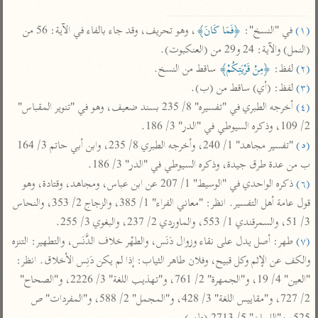
تفسير الآلوسي
جمع الأقوال
تفسير ابن عثيمين
تفسير ابن الجوزي
تفسير الرازي
(١)
 في "النسخ": 
﴿فَمَا كَانَ﴾
، وهو تحريف، وقد جاء بالفاء في الآية: 56 من 
(النمل) والآية: 24 و29 من (العنكبوت).

تفسير الماوردي
(٢)
 لفظ: 
﴿مِنْ قَرْيَتِكُمْ﴾
 ساقط من النسخ.

مركَّزة العبارة
أخرى
(٣)
 لفظ: (أي) ساقط من (ب).

تفسير الجلالين
أضواء البيان
منتقاة
(٤)
 أخرجه الطبري في "تفسيره" 8/ 235 بسند ضعيف، وهو في "تنوير المقباس" 
جامع البيان للإيجي
تفسير ابن القيم
نظم الدرر للبقاعي
2/ 109، وذكره السيوطي في "الدر" 3/ 186.

تفسير البيضاوي
(٥)
 "تفسير مجاهد" 1/ 240، وأخرجه الطبري 8/ 235، وابن أبي حاتم 3/ 164 
تفسير ابن تيمية
ب من عدة طرق جيدة، وذكره السيوطي في "الدر" 3/ 186.

تفسير النسفي
لغة وبلاغة
(٦)
 ذكره الواحدي في "الوسيط" 1/ 207 عن ابن عباس، ومجاهد، وقتادة، وهو 
الوجيز للواحدي
التحرير والتنوير
عامّة
قول عامة أهل التفسير. انظر: "معاني الفراء" 1/ 385، والزجاج 2/ 353، والنحاس 
تفسير ابن أبي زمنين
تفسير السمعاني
المحرر الوجيز لابن
3/ 51، والسمرقندي 1/ 553، والماوردي 2/ 237، والبغوي 3/ 255.

عطية
(٧)
 طهر: أصل يدل على نقاء وزوال دَنَس، والطهْر خلاف الدَّنَس، والتطهير: التنزه 
تفسير مكّي
البحر المحيط لأبي
والكف عن الإثم وكل قبيح، وفلان طاهر الثياب: إذا لم يكن دَنِس الأخلاق. انظر: 
آثار
محاسن التأويل
حيان
"العين" 4/ 19، و"الجمهرة" 2/ 761، و"تهذيب اللغة" 3/ 2226، و"الصحاح" 
للقاسمي
موسوعة التفسير
البسيط للواحدي
2/ 727، و"مقاييس اللغة" 3/ 428، و"المجمل" 2/ 588، و"المفردات" ص 
المأثور
تفسير الثعالبي