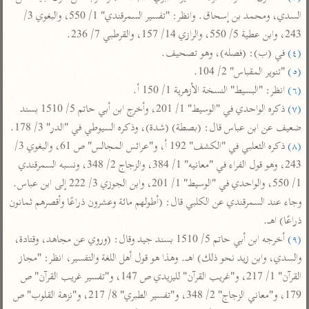
تفسير أبي السعود
الدر المنثور
تفسير السمرقندي
السدي، ومحمد بن إسحاق. وانظر: "تفسير السمرقندي" 1/ 550، والبغوي 3/ 
الكشاف للزمخشري
تفسير ابن أبي حاتم
243، وابن عطية 5/ 550، والرازي 14/ 157، والقرطبي 7/ 236.

تفسير الثعلبي
(٤)
 في (ب): (فصله)، وهو تصحيف.

تفسير مقاتل
(٥)
 "تنوير المقباس" 2/ 104.

تفسير قتادة
(٦)
 انظر: "البسيط" النسخة الأزهرية 1/ 150 أ.

(٧)
 ذكره الواحدي في "الوسيط" 1/ 201، وأخرج ابن أبي حاتم 5/ 1510 بسند 
ضعيف عن ابن عباس قال: (بصطة) (شدة)، وذكره السيوطي في "الدر" 3/ 178.

(٨)
 ذكره الثعلبي في "الكشف" 192 أ، و"عرائس المجالس" ص 61، والبغوي 3/ 
243، وهو قول الفراء في "معانيه" 1/ 384، والزجاج 2/ 348، ونسبه السمرقندي 
اشترك لتصلك أخبار مشاريعنا
1/ 550، والواحدي في "الوسيط" 1/ 201، وابن الجوزي 3/ 222 إلى ابن عباس. 
اشترك
وجاء عند السمرقندي عن الكلبي قال: (أطولهم مائة وعشرون ذراعًا وأقصرهم ثمانون 
ذراعًا) اهـ.

راسلنا
•
تليجرام
•
تويتر
(٩)
 أخرجه ابن أبي حاتم 5/ 1510 بسند جيد وقال: (وروي عن مجاهد، وقتادة، 
والسدي، وابن زيد نحو ذلك) اهـ. وهذا هو قول أهل اللغة والتفسير، انظر: "مجاز 
تعليمات
•
عن الباحث القرآني
القرآن" 1/ 217، و"غريب القرآن" لليزيدي ص 147، و"تفسير غريب القرآن" ص 
179، و"معاني الزجاج" 2/ 348، و"تفسير الطبري" 8/ 217، و"نزهة القلوب" ص 
أندرويد
أيفون