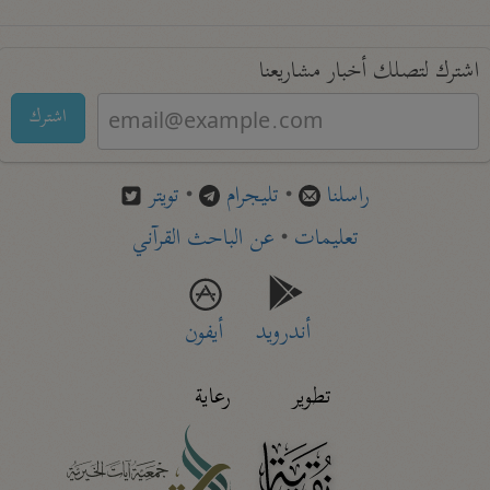
اشترك لتصلك أخبار مشاريعنا
اشترك
راسلنا
•
تليجرام
•
تويتر
تعليمات
•
عن الباحث القرآني
أندرويد
أيفون
تطوير
رعاية