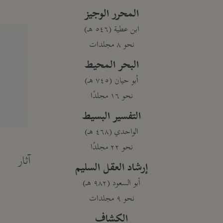
المحرر الوجيز
ابن عطية (٥٤٦ هـ)
نحو ٨ مجلدات
البحر المحيط
أبو حيان (٧٤٥ هـ)
نحو ١٦ مجلدًا
التفسير البسيط
الواحدي (٤٦٨ هـ)
نحو ٢٢ مجلدًا
آثار
إرشاد العقل السليم
أبو السعود (٩٨٢ هـ)
نحو ٩ مجلدات
الكشاف