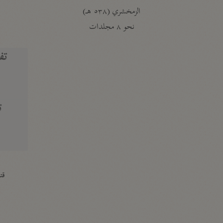
الزمخشري (٥٣٨ هـ)
ج
نحو ٨ مجلدات
تف
ت
قتا