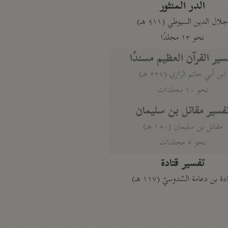
الدر المنثور
لال الدين السيوطي (٩١١ هـ)
نحو ١٣ مجلدًا
سير القرآن العظيم مسندًا
ابن أبي حاتم الرازي (٣٢٧ هـ)
نحو ١٠ مجلدات
فسير مقاتل بن سليمان
مقاتل بن سليمان (١٥٠ هـ)
نحو ٥ مجلدات
تفسير قتادة
دة بن دعامة السّدوسيّ (١١٧ هـ)