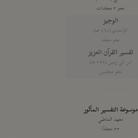
نحو ٣ مجلدات
الوجيز
الواحدي (٤٦٨ هـ)
نحو مجلد
تفسير القرآن العزيز
ابن أبي زمنين (٣٩٩ هـ)
نحو مجلدين
موسوعة التفسير المأثور
معهد الشاطبي
٢٣ مجلدًا