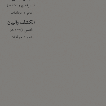
السمرقندي (٣٧٣ هـ)
نحو ٥ مجلدات
الكشف والبيان
الثعلبي (٤٢٧ هـ)
نحو ٨ مجلدات