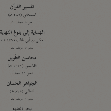
تفسير القرآن
السمعاني (٤٨٩ هـ)
نحو ٥ مجلدات
الهداية إلى بلوغ النهاية
مكي بن أبي طالب (٤٣٧ هـ)
نحو ٧ مجلدات
محاسن التأويل
القاسمي (١٣٣٢ هـ)
نحو ١١ مجلدًا
الجواهر الحسان
الثعالبي (٨٧٥ هـ)
نحو ٦ مجلدات
بحر العلوم