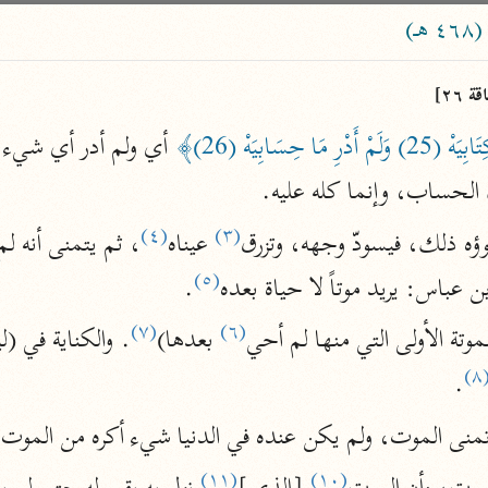
ساهم معنا في نشر القرآن والعلم الشرعي
)
الباحث القرآني
ة ٢٦]
 حِسَابِيَهْ (26)﴾
 أي ولم أدر أي شيء 
علوم
مصاحف
الحساب، وإنما كله عليه.
(٤)
(٣)
وؤه ذلك، فيسودّ وجهه، وتزرق
 عيناه
، ثم يتمنى أنه ل
pe 1 or
Type 2 or more
(٥)
بن عباس: يريد موتاً لا حياة بعده
.
عامّة
معاصرة
more
فتح البيان
(٧)
(٦)
موتة الأولى التي منها لم أحي
 بعدها)
acters
صديق حسن خان (١٣٠٧ هـ)
(٨
.
نحو ١٢ مجلدًا
results.
)
 تمنى الموت، ولم يكن عنده في الدنيا شيء أكره من الموت
فتح القدير
الشوكاني (١٢٥٠ هـ)
(١١)
(١٠)