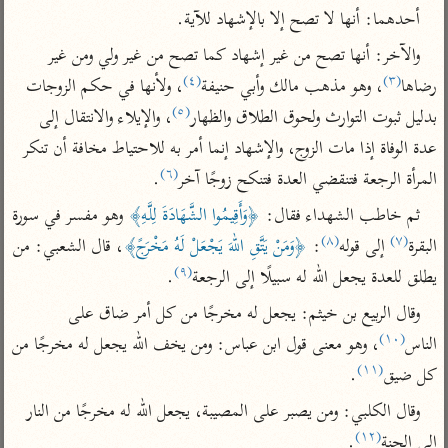
تفسير الآلوسي
جمع الأقوال
أحدهما: أنها لا تصح إلا بالإشهاد للآية.
تفسير ابن عثيمين
تفسير ابن الجوزي
تفسير الرازي
والآخر: أنها تصح من غير إشهاد كما تصح من غير ولي ومن غير 
تفسير الماوردي
(٤)
(٣)
رضاها
، وهو مذهب مالك وأبي حنيفة
، ولأنها في حكم الزوجات 
مركَّزة العبارة
أخرى
(٥)
بدليل ثبوت التوارث ولحوق الطلاق والظهار
، والإيلاء والانتقال إلى 
تفسير الجلالين
أضواء البيان
منتقاة
عدة الوفاة إذا مات الزوج، والإشهاد إنما أمر به للاحتياط مخافة أن تنكر 
جامع البيان للإيجي
تفسير ابن القيم
نظم الدرر للبقاعي
(٦)
المرأة الرجعة فتنقضي العدة فتنكح زوجًا آخر
.
تفسير البيضاوي
تفسير ابن تيمية
ثم خاطب الشهداء فقال: 
﴿وَأَقِيمُوا الشَّهَادَةَ لِلَّهِ﴾
 وهو مفسر في سورة 
تفسير النسفي
(٨)
(٧)
لغة وبلاغة
البقرة
 إلى قوله
: 
﴿وَمَنْ يَتَّقِ اللهَ يَجْعَلْ لَهُ مَخْرَجً﴾
، قال الشعبي: من 
الوجيز للواحدي
(٩)
التحرير والتنوير
يطلق للعدة يجعل الله له سبيلًا إلى الرجعة
.
عامّة
تفسير ابن أبي زمنين
تفسير السمعاني
المحرر الوجيز لابن
وقال الربيع بن خيثم: يجعل له مخرجًا من كل أمر ضاق على 
عطية
(١٠)
تفسير مكّي
الناس
، وهو معنى قول ابن عباس: ومن يخف الله يجعل له مخرجًا من 
البحر المحيط لأبي
(١١)
كل ضيق
.
آثار
محاسن التأويل
حيان
للقاسمي
موسوعة التفسير
وقال الكلبي: ومن يصبر على المصيبة، يجعل الله له مخرجًا من النار 
البسيط للواحدي
المأثور
تفسير الثعالبي
(١٢)
إلى الجنة
.