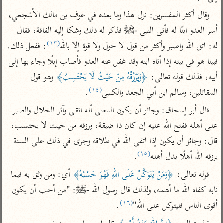
تفسير أبي السعود
الدر المنثور
تفسير السمرقندي
وقال أكثر المفسرين: نزل هذا وما بعده في عوف بن مالك الأشجعي، 
الكشاف للزمخشري
تفسير ابن أبي حاتم
تفسير الثعلبي
أسر العدو ابنًا له فأتى النبي -ﷺ فذكر له ذلك وشكا إليه الفاقة، فقال 
تفسير مقاتل
(١٣)
له: اتق الله واصبر وأكثر من قول لا حول ولا قوة إلا بالله
: ففعل ذلك. 
تفسير قتادة
فبينا هو في بيته إذا أتاه ابنه وقد غفل عنه العدو فأصاب إبلًا وجاء بها إلى 
أبيه، فذلك قوله تعالى: 
﴿وَيَرْزُقْهُ مِنْ حَيْثُ لَا يَحْتَسِبُ﴾
 وهو قول 
(١٤)
المقاتلين، وسالم ابن أبي الجعد والكلبي
.
قال أبو إسحاق: وجائز أن يكون المعنى أنه اتقى وآثر الحلال والصبر 
اشترك لتصلك أخبار مشاريعنا
على أهله ففتح الله عليه إن كان ذا ضيقة، ورزقه من حيث لا يحتسب، 
قال: وجائز أن يكون إذا اتقى الله في طلاقه وجرى في ذلك على السنة 
اشترك
(١٥)
يرزقه الله أهلًا بدل أهله
.
راسلنا
•
تليجرام
•
تويتر
قوله تعالى: 
﴿وَمَنْ يَتَوَكَّلْ عَلَى اللهِ فَهُوَ حَسْبُهُ﴾
 أي: ومن وثق به فيما 
تعليمات
•
عن الباحث القرآني
نابه كفاه الله ما أهمه، ولذلك قال رسول الله -ﷺ: "من أحب أن يكون 
(١٦)
أقوى الناس فليتوكل على الله"
.
أندرويد
أيفون