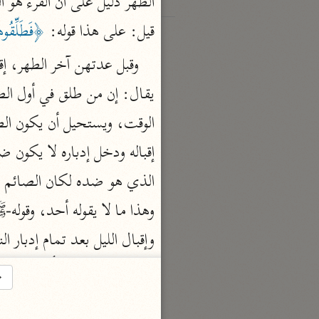
الطهر دليل على أن القرء هو ال
قيل: على هذا قوله: 
﴿فَطَلِّقُوهُ
وهذا ما لا يقوله أحد، وقوله-ﷺ
→
النبي -ﷺ-: "صوموا لرؤيته .