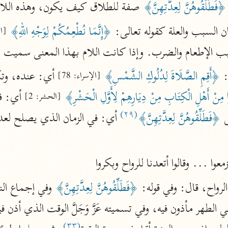
﴿فَطَلِّقُوهُنَّ لِعِدَّتِهِنَّ﴾
 صفة للطلاق كيف يكون، وهذه اللام
الزمخشري (٥٣٨ هـ)
ج
نحو ٨ مجلدات
ن السبب والعلة كقوله تعالى: 
﴿إِنَّمَا نُطْعِمُكُمْ لِوَجْهِ اللهِ﴾
[ال
بب الإطعام والضرب. وإذا كانت اللام بهذا المعنى سميت ل
تف
 
﴿أَقِمِ الصَّلَاةَ لِدُلُوكِ الشَّمْسِ﴾
 أي: عنده، وتكو
[الإسراء: 78]
مِنْ أَهْلِ الْكِتَابِ مِنْ دِيَارِهِمْ لِأَوَّلِ الْحَشْرِ﴾
[الحشر: 2]
ت
(٢٩)
 
﴿فَطَلِّقُوهُنَّ لِعِدَّتِهِنَّ﴾
 أي: في الزمان الذي يصلح لع
ا ... وقالوا أتعدنا للرواح وبكروا
قتا
لرواح، قال: وفي قوله: 
﴿فَطَلِّقُوهُنَّ لِعِدَّتِهِنَّ﴾
 وفي إجماع ال
(٣٣)