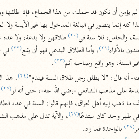
المحرر الوجيز
ابن عطية (٥٤٦ هـ)
نحو ٨ مجلدات
(٢٠)
سة، والحامل، فلا سنة في
البحر المحيط
(٢٢)
(٢١)
دون بالأقراء
، وأما الطلاق البدعي فهو أن يقع
أبو حيان (٧٤٥ هـ)
نحو ١٦ مجلدًا
(٢٣)
ر السنة، وهو واقع وصاحبه آثم
.
التفسير البسيط
(٢٤)
- أنه قال: "لا يطلق رجل طلاق السنة فيندم"
الواحدي (٤٦٨ هـ)
(٢٥)
دعة على مذهب الشافعي -رضي الله عنه-، حتى أنه لو
نحو ٢٢ مجلدًا
آثار
إرشاد العقل السليم
(٢٧)
أبو السعود (٩٨٢ هـ)
ي طهر واحد كان مبتدعًا
، والآية تدل على مذهب الشاف
نحو ٩ مجلدات
(٢٨)
ر
 بالواحدة فما زاد.
الكشاف