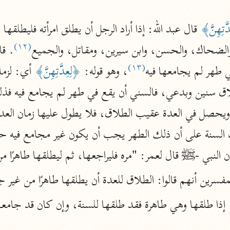
أخرى
دَّتِهِنَّ﴾
 قال عبد الله: إذا أراد الرجل أن يطلق امرأته فليطلقها
مركَّزة الع
أضواء البيان
(١٢)
الضحاك، والحسن، وابن سيرين، ومقاتل، والجميع
محمد الأمين الشنقيطي (١٣٩٤ هـ)
(١٣)
الم
ي طهر لم يجامعها فيه
، وهو قوله: 
﴿لِعِدَّتِهِنَّ﴾
نحو ١١ مجلدًا
نظم الدرر
البقاعي (٨٨٥ هـ)
نحو ٢٠ مجلدًا
النبي -ﷺ قال لعمر: "مره فليراجعها، ثم ليطلقها طاهرًا م
لغة وبلاغة
فسرين أنهم قالوا: الطلاق للعدة أن يطلقها طاهرًا من غير 
التحرير والتنوير
إذا طلقها وهي طاهرة فقد طلقها للسنة، وإن كان قد جامعه
ابن عاشور (١٣٩٣ هـ)
نحو ٢٤ مجلدًا