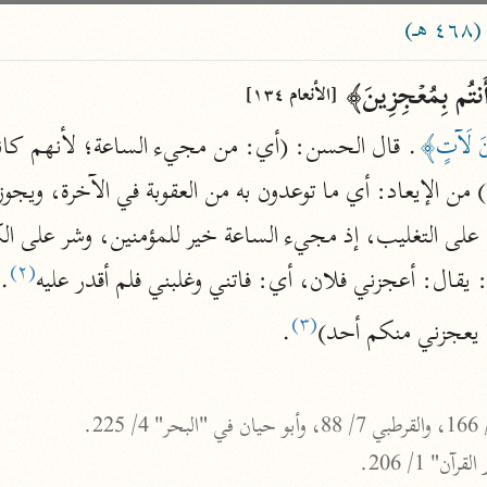
ساهم معنا في نشر القرآن والعلم الشرعي
)
الباحث القرآني
 أَنتُم بِمُعۡجِزِینَ﴾ 
[الأنعام ١٣٤]
ونَ لَآتٍ﴾
. قال الحسن: (أي: من مجيء الساعة؛ لأنهم كانوا ي
علوم
مصاحف
على التغليب، إذ مجيء الساعة خير للمؤمنين، وشر على الكا
(٢)
pe 1 or
 يقال: أعجزني فلان، أي: فاتني وغلبني فلم أقدر عليه
.
Type 2 or more
عامّة
معاصرة
more
فتح البيان
(٣)
ا يعجزني منكم أحد)
.

acters
صديق حسن خان (١٣٠٧ هـ)
نحو ١٢ مجلدًا
results.
فتح القدير
" 1/ 206.
الشوكاني (١٢٥٠ هـ)