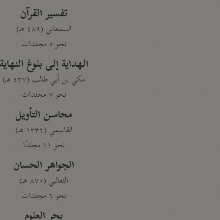
تفسير القرآن
السمعاني (٤٨٩ هـ)
نحو ٥ مجلدات
الهداية إلى بلوغ النهاية
مكي بن أبي طالب (٤٣٧ هـ)
نحو ٧ مجلدات
محاسن التأويل
القاسمي (١٣٣٢ هـ)
نحو ١١ مجلدًا
الجواهر الحسان
الثعالبي (٨٧٥ هـ)
نحو ٦ مجلدات
بحر العلوم