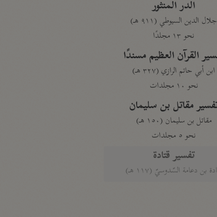
الدر المنثور
لال الدين السيوطي (٩١١ هـ)
نحو ١٣ مجلدًا
سير القرآن العظيم مسندًا
ابن أبي حاتم الرازي (٣٢٧ هـ)
نحو ١٠ مجلدات
فسير مقاتل بن سليمان
مقاتل بن سليمان (١٥٠ هـ)
نحو ٥ مجلدات
تفسير قتادة
دة بن دعامة السّدوسيّ (١١٧ هـ)