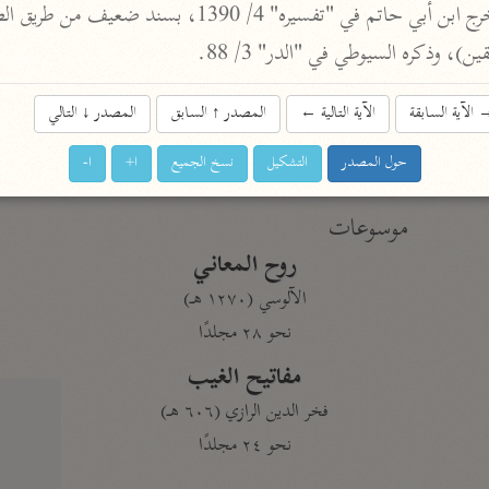
نحو ١١ مجلدًا
ن)، وذكره السيوطي في "الدر" 3/ 88.
التسهيل لعلوم التنزيل
ابن جُزَيّ (٧٤١ هـ)
الآية السابقة
الآية التالية
←
المصدر
↑
السابق
المصدر
↓
التالي
نحو ٣ مجلدات
حول المصدر
التشكيل
نسخ الجميع
ا+
ا-
موسوعات
روح المعاني
الآلوسي (١٢٧٠ هـ)
نحو ٢٨ مجلدًا
مفاتيح الغيب
فخر الدين الرازي (٦٠٦ هـ)
نحو ٢٤ مجلدًا