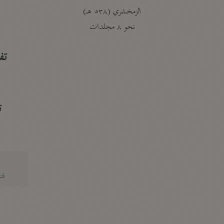
الزمخشري (٥٣٨ هـ)
ج
نحو ٨ مجلدات
تف
ت
قتا