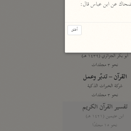
 لم أقف عليه بهذا اللفظ، وأخرج ابن أبي حاتم في "تفسيره" 4/ 1390، بسند ضعيف من طريق الضحاك عن ابن عباس قال: 
نحو مجلد
تيسير الكريم الرحمن
السعدي (١٣٧٦ هـ)
أغلق
نحو ٤ مجلدات
أيسر التفاسير
أبو بكر الجزائري (١٤٣٩ هـ)
نحو ٣ مجلدات
القرآن – تدبّر وعمل
شركة الخبرات الذكية
نحو ٣ مجلدات
تفسير القرآن الكريم
ابن عثيمين (١٤٢١ هـ)
نحو ١٥ مجلدًا