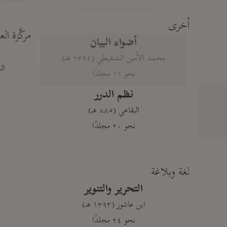
أخرى
مركَّزة الع
أضواء البيان
محمد الأمين الشنقيطي (١٣٩٤ هـ)
الم
نحو ١١ مجلدًا
نظم الدرر
البقاعي (٨٨٥ هـ)
نحو ٢٠ مجلدًا
لغة وبلاغة
التحرير والتنوير
ابن عاشور (١٣٩٣ هـ)
نحو ٢٤ مجلدًا