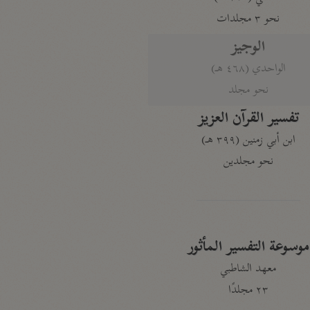
نحو ٣ مجلدات
الوجيز
الواحدي (٤٦٨ هـ)
نحو مجلد
تفسير القرآن العزيز
ابن أبي زمنين (٣٩٩ هـ)
نحو مجلدين
موسوعة التفسير المأثور
معهد الشاطبي
٢٣ مجلدًا