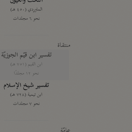
النكت والعيون
الماوردي (٤٥٠ هـ)
نحو ٦ مجلدات
منتقاة
تفسير ابن قيّم الجوزيّة
ابن القيم (٧٥١ هـ)
نحو ١٢ مجلدًا
تفسير شيخ الإسلام
ابن تيمية (٧٢٨ هـ)
نحو ٧ مجلدات
عامّة