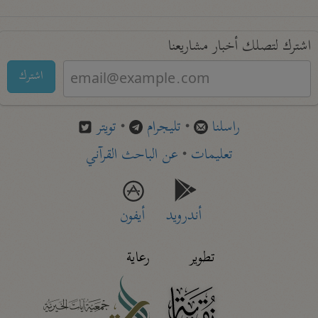
اشترك لتصلك أخبار مشاريعنا
اشترك
راسلنا
•
تليجرام
•
تويتر
تعليمات
•
عن الباحث القرآني
أندرويد
أيفون
تطوير
رعاية