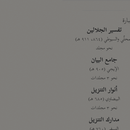
بارة
تفسير الجلالين
حلّي والسيوطي (٨٦٤، ٩١١ هـ)
نحو مجلد
جامع البيان
الإيجي (٩٠٥ هـ)
نحو ٣ مجلدات
أنوار التنزيل
البيضاوي (٦٨٥ هـ)
نحو ٣ مجلدات
مدارك التنزيل
النسفي (٧١٠ هـ)