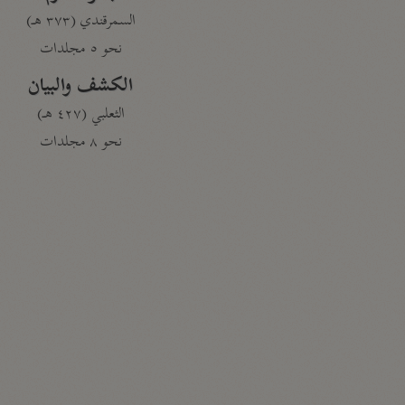
السمرقندي (٣٧٣ هـ)
نحو ٥ مجلدات
الكشف والبيان
الثعلبي (٤٢٧ هـ)
نحو ٨ مجلدات