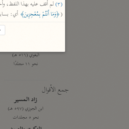
(٣)
نحو ١٩ مجلدًا
(
﴿وَمَا أَنْتُمْ بِمُعْجِزِينَ﴾
 أي: بسابقي
الجامع لأحكام القرآن
القرطبي (٦٧١ هـ)
→
نحو ٢٤ مجلدًا
معالم التنزيل
البغوي (٥١٦ هـ)
نحو ١١ مجلدًا
جمع الأقوال
زاد المسير
ابن الجوزي (٥٩٧ هـ)
نحو ٥ مجلدات