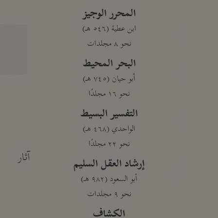
المحرر الوجيز
ابن عطية (٥٤٦ هـ)
نحو ٨ مجلدات
البحر المحيط
أبو حيان (٧٤٥ هـ)
نحو ١٦ مجلدًا
التفسير البسيط
الواحدي (٤٦٨ هـ)
نحو ٢٢ مجلدًا
آثار
إرشاد العقل السليم
أبو السعود (٩٨٢ هـ)
نحو ٩ مجلدات
الكشاف