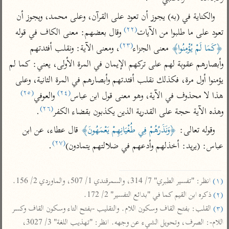
تفسير أبي السعود
الدر المنثور
تفسير السمرقندي
والكناية في (به) يجوز أن تعود على القرآن، وعلى محمد، ويجوز أن 
الكشاف للزمخشري
تفسير ابن أبي حاتم
تفسير الثعلبي
(٢٢)
تعود على ما طلبوا من الآيات
 وقال بعضهم: معنى الكاف في قوله 
تفسير مقاتل
(٢٣)
﴿كَمَا لَمْ يُؤْمِنُوا﴾
 معنى الجزاء
، ومعنى الآية: ونقلب أفئدتهم 
تفسير قتادة
وأبصارهم عقوبة لهم على تركهم الإيمان في المرة الأولى، يعني: كما لم 
يؤمنوا أول مرة، فكذلك نقلب أفئدتهم وأبصارهم في المرة الثانية، وعلى 
(٢٥)
(٢٤)
هذا لا محذوف في الآية، وهو معنى قول ابن عباس
 والعوفي
(٢٦)
وهذه الآية حجة على القدرية الذين يكذبون بقضاء الكفر
.
اشترك لتصلك أخبار مشاريعنا
وقوله تعالى: 
﴿وَنَذَرُهُمْ فِي طُغْيَانِهِمْ يَعْمَهُونَ﴾
 قال عطاء، عن ابن 
(٢٧)
عباس: (يريد: أخذلهم وأدعهم في ضلالتهم يتمادون)
.

اشترك
راسلنا
•
تليجرام
•
تويتر
(١)
 انظر: "تفسير الطبري" 7/ 314، والسمرقندي 1/ 507، والماوردي 2/ 156.

كنوز
•
تعليمات
•
عن الباحث القرآني
(٢)
 ذكره ابن القيم كما في "بدائع التفسير" 2/ 172.

(٣)
 القلب: بفتح القاف وسكون اللام. والتقليب -بفتح التاء وسكون القاف وكسر 
اللام-: الصرف، وتحويل الشيء عن وجهه. انظر: "تهذيب اللغة" 3/ 3027، 
أندرويد
أيفون