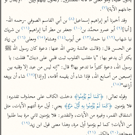
يكون عليه، وهو معنى ما قاله المفسرون: (نحول بينهم وبين
 الإيمان لو 
تفسير الآلوسي
جمع الأقوال
(٧)
جاءتهم الآية)
.
تفسير ابن عثيمين
تفسير ابن الجوزي
تفسير الرازي
(٨)
وقد أخبرنا أبو إبراهيم إسماعيل
 بن أبي القاسم الصوفي -رحمه الله-
تفسير الماوردي
(١١)
(١٠)
(٩)
[أنبا]
 أبو عمرو محمَّد بن
 جعفر بن مطر أنبا إبراهيم
 بن شريك 
مركَّزة العبارة
أخرى
(١٦)
(١٥)
(١٤)
(١٣)
(١٢)
نبا شهاب
 نبا حماد
 عن أيوب
 وهشام
 ومعلى
 بن زياد 
تفسير الجلالين
أضواء البيان
منتقاة
عن الحسن قال: (قالت عائشة رضي الله عنها: دعوة كان رسول الله ﷺ 
جامع البيان للإيجي
تفسير ابن القيم
نظم الدرر للبقاعي
يكثر أن يدعو بها: "يا مقلب القلوب ثبت قلبي على دينك" فقلت: يا 
تفسير البيضاوي
تفسير ابن تيمية
رسول الله، دعوة كثيراً ما تدعو بها؟ قال: "إنه ليس من عبد إلا وقلبه بين 
تفسير النسفي
لغة وبلاغة
(١٧)
إصبعين من أصابع الله، فإذا شاء أن يقيمه أقامه، [وإذا]
 شاء أن يزيغه 
الوجيز للواحدي
التحرير والتنوير
(١٨)
عامّة
أزاغه"
.
تفسير ابن أبي زمنين
تفسير السمعاني
المحرر الوجيز لابن
وقوله تعالى: 
﴿كَمَا لَمْ يُؤْمِنُوا﴾
 دخلت الكاف على محذوف تقديره: 
عطية
تفسير مكّي
فلا يؤمنون 
﴿كَمَا لَمْ يُؤْمِنُوا بِهِ أَوَّلَ مَرَّةٍ﴾
 يعني: أول مرة أتتهم الآيات، مثل 
البحر المحيط لأبي
آثار
محاسن التأويل
انشقاق القمر، وغيره من الآيات، والتقدير: فلا يؤمنون ثاني مرة بما طلبوا 
حيان
للقاسمي
موسوعة التفسير
(١٩)
من الآيات؛ كما لم يؤمنوا أول مرة، وهذا معنى قول ابن زيد
البسيط للواحدي
المأثور
تفسير الثعالبي
(٢١)
(٢٠)
ومجاهد
 والكلبي
.