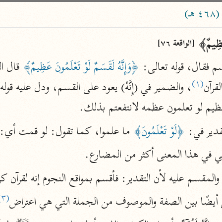
ساهم معنا في نشر القرآن والعلم الشرعي
)
الباحث القرآني
عَظِیمٌ﴾ 
[الواقعة ٧٦]
 فقال، قوله تعالى: 
﴿وَإِنَّهُ لَقَسَمٌ لَوْ تَعْلَمُونَ عَظِيمٌ﴾
علوم
مصاحف
(١)
لقرآن
، والضمير في (إِنَّهُ) يعود على القسم، ودل عليه قوله
ظيم لو تعلمون عظمه لانتفعتم بذلك.
pe 1 or
Type 2 or more
قدير في: 
﴿لَوْ تَعْلَمُونَ﴾
 ما علموا، كما تقول: لو قمت أي: 
عامّة
معاصرة
more
فتح البيان
ي في هذا المعنى أكثر من المضارع.
acters
صديق حسن خان (١٣٠٧ هـ)
والمقسم عليه لأن التقدير: فأقسم بمواقع النجوم إنه لقرآن كر
نحو ١٢ مجلدًا
results.
(٣)
فتح القدير
 اعتراض أيضًا بين الصفة والموصوف من الجملة التي هي اعتراض
الشوكاني (١٢٥٠ هـ)