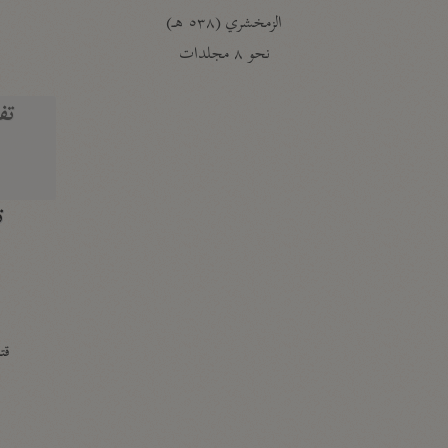
الزمخشري (٥٣٨ هـ)
ج
نحو ٨ مجلدات
تف
ت
قتا