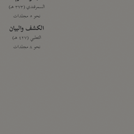
السمرقندي (٣٧٣ هـ)
نحو ٥ مجلدات
الكشف والبيان
الثعلبي (٤٢٧ هـ)
نحو ٨ مجلدات