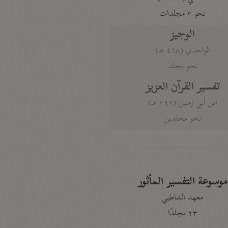
نحو ٣ مجلدات
الوجيز
الواحدي (٤٦٨ هـ)
نحو مجلد
تفسير القرآن العزيز
ابن أبي زمنين (٣٩٩ هـ)
نحو مجلدين
موسوعة التفسير المأثور
معهد الشاطبي
٢٣ مجلدًا