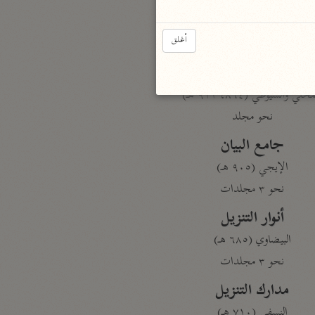
أغلق
بارة
تفسير الجلالين
حلّي والسيوطي (٨٦٤، ٩١١ هـ)
نحو مجلد
جامع البيان
الإيجي (٩٠٥ هـ)
نحو ٣ مجلدات
أنوار التنزيل
البيضاوي (٦٨٥ هـ)
نحو ٣ مجلدات
مدارك التنزيل
النسفي (٧١٠ هـ)