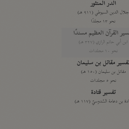
الدر المنثور
لال الدين السيوطي (٩١١ هـ)
نحو ١٣ مجلدًا
سير القرآن العظيم مسندًا
ابن أبي حاتم الرازي (٣٢٧ هـ)
نحو ١٠ مجلدات
فسير مقاتل بن سليمان
مقاتل بن سليمان (١٥٠ هـ)
نحو ٥ مجلدات
تفسير قتادة
دة بن دعامة السّدوسيّ (١١٧ هـ)