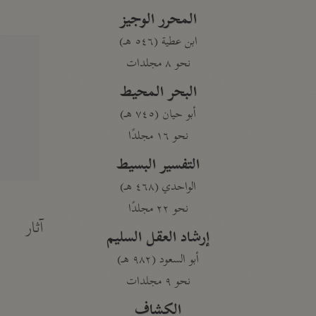
المحرر الوجيز
ابن عطية (٥٤٦ هـ)
نحو ٨ مجلدات
البحر المحيط
أبو حيان (٧٤٥ هـ)
نحو ١٦ مجلدًا
التفسير البسيط
الواحدي (٤٦٨ هـ)
نحو ٢٢ مجلدًا
آثار
إرشاد العقل السليم
أبو السعود (٩٨٢ هـ)
نحو ٩ مجلدات
الكشاف