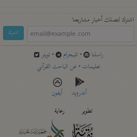
اشترك لتصلك أخبار مشاريعنا
اشترك
راسلنا
•
تليجرام
•
تويتر
تعليمات
•
عن الباحث القرآني
أندرويد
أيفون
تطوير
رعاية