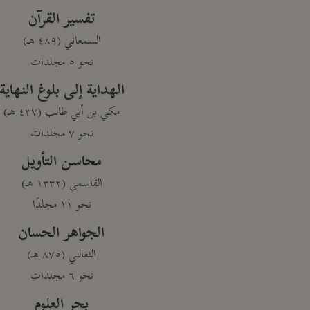
تفسير القرآن
السمعاني (٤٨٩ هـ)
نحو ٥ مجلدات
الهداية إلى بلوغ النهاية
مكي بن أبي طالب (٤٣٧ هـ)
نحو ٧ مجلدات
محاسن التأويل
القاسمي (١٣٣٢ هـ)
نحو ١١ مجلدًا
الجواهر الحسان
الثعالبي (٨٧٥ هـ)
نحو ٦ مجلدات
بحر العلوم