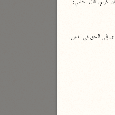
ثم ذكر المقسم عليه بقوله: (إِنَّهُ لَقُرْآنٌ) أي إن الكتاب الذي أنزل على محمد -ﷺ- لقرآن كريم. قال الكلبي: 
نحو مجلد
تيسير الكريم الرحمن
السعدي (١٣٧٦ هـ)
نحو ٤ مجلدات
ؤدي إلى الحق في الدين.
أيسر التفاسير
أبو بكر الجزائري (١٤٣٩ هـ)
نحو ٣ مجلدات
القرآن – تدبّر وعمل
شركة الخبرات الذكية
نحو ٣ مجلدات
تفسير القرآن الكريم
ابن عثيمين (١٤٢١ هـ)
نحو ١٥ مجلدًا