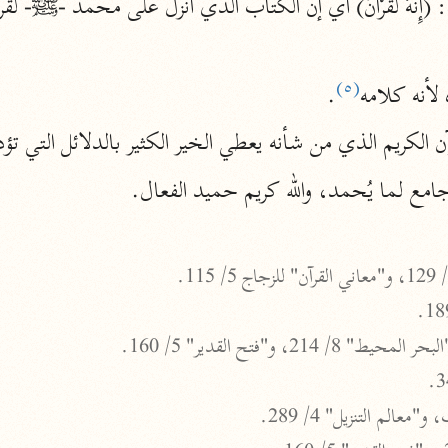
نحو ١١ مجلدًا
التسهيل لعلوم التنزيل
(٥)
ابن جُزَيّ (٧٤١ هـ)
 لأنه كلامه
.
نحو ٣ مجلدات
آن الكريم الذي من شأنه يعطي الخير الكثير بالدلائل التي ت
 جامع لما يُحمد، والله كريم حميد الفعال.
موسوعات
روح المعاني
الآلوسي (١٢٧٠ هـ)
نحو ٢٨ مجلدًا
مفاتيح الغيب
فخر الدين الرازي (٦٠٦ هـ)
نحو ٢٤ مجلدًا