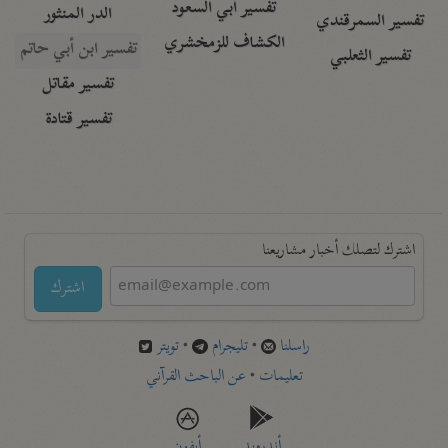
تفسير أبي السعود
الدر المنثور
تفسير السمرقندي
الكشاف للزمخشري
تفسير ابن أبي حاتم
تفسير الثعلبي
تفسير مقاتل
تفسير قتادة
اشترك لتصلك أخبار مشاريعنا
اشترك
راسلنا
•
تليجرام
•
تويتر
تعليمات
•
عن الباحث القرآني
أندرويد
أيفون