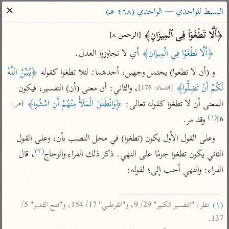
ساهم معنا في نشر القرآن والعلم الشرعي
✕
البسيط للواحدي — الواحدي (٤٦٨ هـ)
الباحث القرآني
﴿أَلَّا تَطۡغَوۡا۟ فِی ٱلۡمِیزَانِ﴾ 
[الرحمن ٨]
﴿أَلَّا تَطْغَوْا فِي الْمِيزَانِ﴾
 أي لا تجاوزوا العدل.
بحث
تفسير
علوم
مصاحف
معاجم
و (أن لا تطغوا) يحتمل وجهين، أحدهما: لئلا تطغوا كقوله 
﴿يُبَيِّنُ اللَّهُ 
لَكُمْ أَنْ تَضِلُّوا﴾
، والثاني: أن معنى (أن) التفسير، فيكون 
[النساء: 176]
المعنى أن لا تطغوا كقوله تعالى: 
﴿وَانْطَلَقَ الْمَلَأُ مِنْهُمْ أَنِ امْشُوا﴾
Type 2 or more characters for results.
[ص: 
(١)
 وقد مر.
6]
Type 1 or more
أمّهات
عامّة
معاصرة
وعلى القول الأول يكون (تطغوا) في محل النصب بأن، وعلى القول 
characters for results.
تفسير الطبري
فتح البيان للقنوجي
الميسر
(٢)
الثاني يكون تطغوا جزمًا على النهي. ذكر ذلك الفراء والزجاج
، قال 
تفسير ابن كثير
فتح القدير للشوكاني
المختصر في
الفراء: والنهي أحب إلى؛ لقوله:

التفسير
تفسير القرطبي
تفسير ابن جزي
تفسير السعدي
تفسير البغوي
(١)
 انظر: "التفسير الكبير" 29/ 9، و"القرطبي" 17/ 154، و"فتح القدير" 5/ 
أيسر التفاسير
موسوعات
137.

القرآن – تدبر وعمل