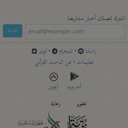
اشترك لتصلك أخبار مشاريعنا
اشترك
راسلنا
•
تليجرام
•
تويتر
تعليمات
•
عن الباحث القرآني
أندرويد
أيفون
تطوير
رعاية