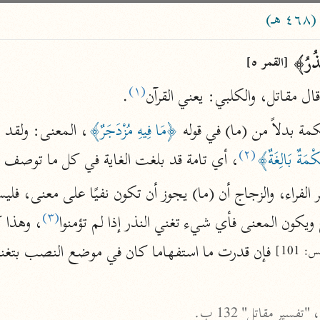
ساهم معنا في نشر القرآن والعلم الشرعي
)
الباحث القرآني
ُّذُرُ﴾ 
[القمر ٥]
(١)
قال مقاتل، والكلبي: يعني القرآن
.
علوم
مصاحف
 بدلاً من (ما) في قوله 
﴿مَا فِيهِ مُزْدَجَرٌ﴾
(٢)
َةٌ بَالِغَةٌ﴾
، أي تامة قد بلغت الغاية في كل ما توصف ب
pe 1 or
Type 2 or more
عامّة
معاصرة
more
فتح البيان
(٣)
 ويكون المعنى فأي شيء تغني النذر إذا لم تؤمنوا
، وهذا 
acters
صديق حسن خان (١٣٠٧ هـ)
 فإن قدرت ما استفهاما كان في موضع النصب بتغن

: 101]
نحو ١٢ مجلدًا
results.
فتح القدير
الشوكاني (١٢٥٠ هـ)