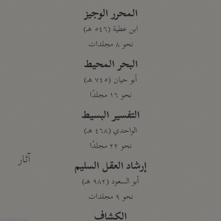
المحرر الوجيز
ابن عطية (٥٤٦ هـ)
نحو ٨ مجلدات
البحر المحيط
أبو حيان (٧٤٥ هـ)
نحو ١٦ مجلدًا
التفسير البسيط
الواحدي (٤٦٨ هـ)
نحو ٢٢ مجلدًا
آثار
إرشاد العقل السليم
أبو السعود (٩٨٢ هـ)
نحو ٩ مجلدات
الكشاف