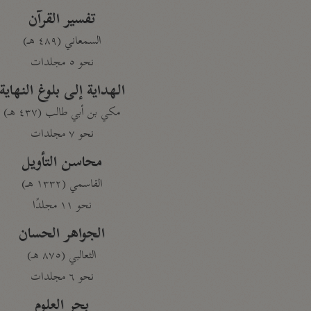
تفسير القرآن
السمعاني (٤٨٩ هـ)
نحو ٥ مجلدات
الهداية إلى بلوغ النهاية
مكي بن أبي طالب (٤٣٧ هـ)
نحو ٧ مجلدات
محاسن التأويل
القاسمي (١٣٣٢ هـ)
نحو ١١ مجلدًا
الجواهر الحسان
الثعالبي (٨٧٥ هـ)
نحو ٦ مجلدات
بحر العلوم