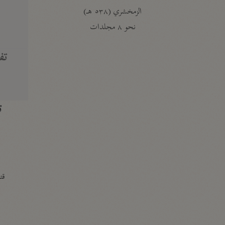
الزمخشري (٥٣٨ هـ)
ج
نحو ٨ مجلدات
تف
ت
قتا