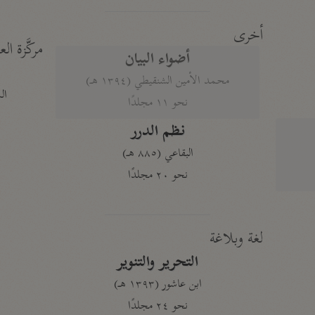
أخرى
مركَّزة الع
أضواء البيان
محمد الأمين الشنقيطي (١٣٩٤ هـ)
الم
نحو ١١ مجلدًا
نظم الدرر
البقاعي (٨٨٥ هـ)
نحو ٢٠ مجلدًا
لغة وبلاغة
التحرير والتنوير
ابن عاشور (١٣٩٣ هـ)
نحو ٢٤ مجلدًا