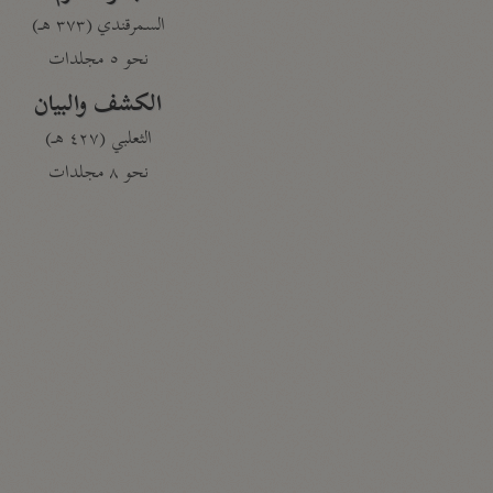
السمرقندي (٣٧٣ هـ)
نحو ٥ مجلدات
الكشف والبيان
الثعلبي (٤٢٧ هـ)
نحو ٨ مجلدات