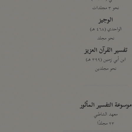
نحو ٣ مجلدات
الوجيز
الواحدي (٤٦٨ هـ)
نحو مجلد
تفسير القرآن العزيز
ابن أبي زمنين (٣٩٩ هـ)
نحو مجلدين
موسوعة التفسير المأثور
معهد الشاطبي
٢٣ مجلدًا