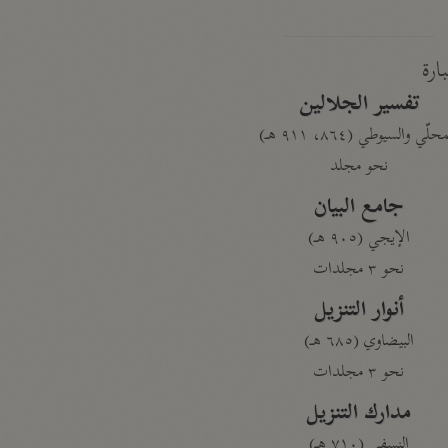
بارة
تفسير الجلالين
حلّي والسيوطي (٨٦٤، ٩١١ هـ)
نحو مجلد
جامع البيان
الإيجي (٩٠٥ هـ)
نحو ٣ مجلدات
أنوار التنزيل
البيضاوي (٦٨٥ هـ)
نحو ٣ مجلدات
مدارك التنزيل
النسفي (٧١٠ هـ)