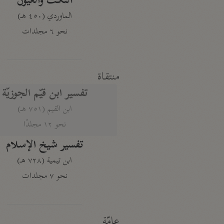
النكت والعيون
الماوردي (٤٥٠ هـ)
نحو ٦ مجلدات
منتقاة
تفسير ابن قيّم الجوزيّة
ابن القيم (٧٥١ هـ)
نحو ١٢ مجلدًا
تفسير شيخ الإسلام
ابن تيمية (٧٢٨ هـ)
نحو ٧ مجلدات
عامّة