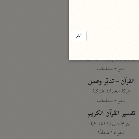
نحو مجلد
تيسير الكريم الرحمن
السعدي (١٣٧٦ هـ)
أغلق
نحو ٤ مجلدات
أيسر التفاسير
أبو بكر الجزائري (١٤٣٩ هـ)
نحو ٣ مجلدات
القرآن – تدبّر وعمل
شركة الخبرات الذكية
نحو ٣ مجلدات
تفسير القرآن الكريم
ابن عثيمين (١٤٢١ هـ)
نحو ١٥ مجلدًا