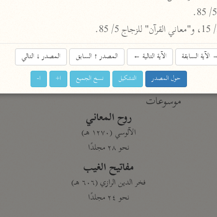
نحو ١١ مجلدًا
التسهيل لعلوم التنزيل
ابن جُزَيّ (٧٤١ هـ)
الآية السابقة
الآية التالية
←
المصدر
↑
السابق
المصدر
↓
التالي
نحو ٣ مجلدات
حول المصدر
التشكيل
نسخ الجميع
ا+
ا-
موسوعات
روح المعاني
الآلوسي (١٢٧٠ هـ)
نحو ٢٨ مجلدًا
مفاتيح الغيب
فخر الدين الرازي (٦٠٦ هـ)
نحو ٢٤ مجلدًا