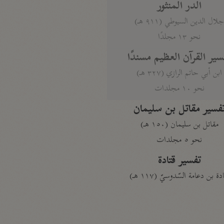
الدر المنثور
لال الدين السيوطي (٩١١ هـ)
نحو ١٣ مجلدًا
سير القرآن العظيم مسندًا
ابن أبي حاتم الرازي (٣٢٧ هـ)
نحو ١٠ مجلدات
فسير مقاتل بن سليمان
مقاتل بن سليمان (١٥٠ هـ)
نحو ٥ مجلدات
تفسير قتادة
دة بن دعامة السّدوسيّ (١١٧ هـ)