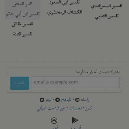
تفسير أبي السعود
الدر المنثور
تفسير السمرقندي
الكشاف للزمخشري
تفسير ابن أبي حاتم
تفسير الثعلبي
تفسير مقاتل
تفسير قتادة
اشترك لتصلك أخبار مشاريعنا
اشترك
راسلنا
•
تليجرام
•
تويتر
كنوز
•
تعليمات
•
عن الباحث القرآني
أندرويد
أيفون