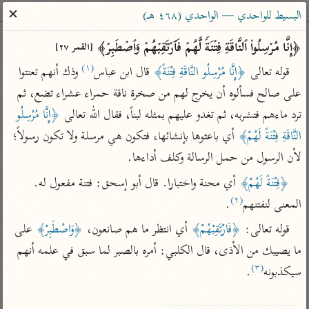
ساهم معنا في نشر القرآن والعلم الشرعي
✕
البسيط للواحدي — الواحدي (٤٦٨ هـ)
الباحث القرآني
﴿إِنَّا مُرۡسِلُوا۟ ٱلنَّاقَةِ فِتۡنَةࣰ لَّهُمۡ فَٱرۡتَقِبۡهُمۡ وَٱصۡطَبِرۡ﴾ 
[القمر ٢٧]
(١)
قوله تعالى 
﴿إِنَّا مُرْسِلُو النَّاقَةِ فِتْنَةً﴾
 قال ابن عباس
 وذك أنهم تعنتوا 
بحث
تفسير
علوم
مصاحف
معاجم
على صالح فسألوه أن يخرج لهم من صخرة ناقة حمراء عشراء تضع، ثم 
ترد ماءهم فتشربه، ثم تغدو عليهم بمثله لبناً، فقال الله تعالى 
﴿إِنَّا مُرْسِلُو 
النَّاقَةِ فِتْنَةً لَهُمْ﴾
 أي باعثوها بإنشائها، فتكون هي مرسلة ولا تكون رسولاً؛ 
Type 2 or more characters for results.
لأن الرسول من حمل الرسالة وكلف أداءها.
Type 1 or more
أمّهات
عامّة
معاصرة
﴿فِتْنَةً لَهُمْ﴾
 أي محنة واختبارا. قال أبو إسحق: فتنة مفعول له. 
characters for results.
تفسير الطبري
فتح البيان للقنوجي
الميسر
(٢)
المعنى لنفتنهم
.
تفسير ابن كثير
فتح القدير للشوكاني
المختصر في
قوله تعالى: 
﴿فَارْتَقِبْهُمْ﴾
 أي انتظر ما هم صانعون، 
﴿وَاصْطَبِرْ﴾
 على 
التفسير
تفسير القرطبي
تفسير ابن جزي
ما يصيبك من الأذى، قال الكلبي: أمره بالصبر لما سبق في علمه أنهم 
تفسير السعدي
تفسير البغوي
(٣)
سيكذبونه
.

أيسر التفاسير
موسوعات
القرآن – تدبر وعمل