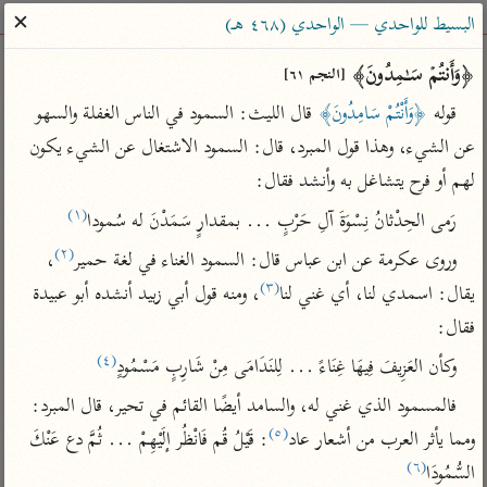
ساهم معنا في نشر القرآن والعلم الشرعي
✕
البسيط للواحدي — الواحدي (٤٦٨ هـ)
الباحث القرآني
﴿وَأَنتُمۡ سَـٰمِدُونَ﴾ 
[النجم ٦١]
قوله 
﴿وَأَنْتُمْ سَامِدُونَ﴾
 قال الليث: السمود في الناس الغفلة والسهو 
بحث
تفسير
علوم
مصاحف
معاجم
عن الشيء، وهذا قول المبرد، قال: السمود الاشتغال عن الشيء يكون 
لهم أو فرح يتشاغل به وأنشد فقال:
(١)
رَمى الحِدْثانُ نِسْوَةَ آلِ حَرْبٍ ... بمقدارٍ سَمَدْنَ له سُمودا
Type 2 or more characters for results.
(٢)
وروى عكرمة عن ابن عباس قال: السمود الغناء في لغة حمير
، 
Type 1 or more
أمّهات
عامّة
معاصرة
(٣)
يقال: اسمدي لنا، أي غني لنا
، ومنه قول أبي زبيد أنشده أبو عبيدة 
characters for results.
تفسير الطبري
فتح البيان للقنوجي
الميسر
فقال:
تفسير ابن كثير
فتح القدير للشوكاني
المختصر في
(٤)
وكأن العَزِيفَ فِيهَا غِنَاءً ... لِلنَدَامَى مِنْ شَارِبٍ مَسْمُودٍ
التفسير
تفسير القرطبي
تفسير ابن جزي
فالمسمود الذي غني له، والسامد أيضًا القائم في تحير، قال المبرد: 
تفسير السعدي
تفسير البغوي
(٥)
ومما يأثر العرب من أشعار عاد
: قَيْلُ قُم فَانْظُر إلَيْهِمْ ... ثُمَّ دع عَنْكَ 
أيسر التفاسير
موسوعات
(٦)
السُّمُودَا
القرآن – تدبر وعمل