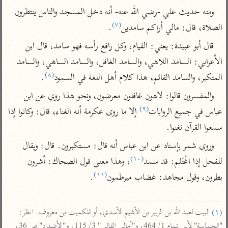
تفسير الآلوسي
جمع الأقوال
ومنه حديث علي -رضي الله عنه- أنه دخل المسجد والناس ينتظرون 
تفسير ابن عثيمين
تفسير ابن الجوزي
تفسير الرازي
(٧)
الصلاة، قال: مالي أراكم سامدين
.
تفسير الماوردي
قال أبو عبيدة: يعني: القيام، وكل رافع رأسه فهو سامد، قال ابن 
مركَّزة العبارة
أخرى
الأعرابي: السامد اللاهي، والسامد الغافل، والسامد الساهي، والسامد 
تفسير الجلالين
أضواء البيان
منتقاة
(٨)
المتكبر، والسامد القائم، هذا كلام أهل اللغة في السمود
.
جامع البيان للإيجي
تفسير ابن القيم
نظم الدرر للبقاعي
والمفسرون قالوا: لاهون غافلون معرضون، ونحو هذا روي عن ابن 
تفسير البيضاوي
تفسير ابن تيمية
(٩)
عباس في جميع الروايات
 إلا ما روى عكرمة أنه الغناء، قال: وكانوا إذا 
تفسير النسفي
لغة وبلاغة
سمعوا القرآن تغنوا.
الوجيز للواحدي
التحرير والتنوير
عامّة
وروى شمر بإسناد عن ابن عباس أنه قال: مستكبرون. قال: ويقال 
تفسير ابن أبي زمنين
تفسير السمعاني
المحرر الوجيز لابن
(١٠)
للفحل إذا اغْتَلم: قد سمد
، وهذا معنى قول الضحاك: أشرون 
عطية
تفسير مكّي
(١١)
بطرون، وقول مجاهد: غضاب مبرطمون
.

البحر المحيط لأبي
آثار
محاسن التأويل
حيان
للقاسمي
موسوعة التفسير
(١)
 البيت لعبد الله بن الزبير بن الأشيم الأسدي، أو للكميت بن معروف. انظر: 
البسيط للواحدي
المأثور
تفسير الثعالبي
"الحماسة" لأبي تمام 1/ 464، و"أمالي القالي" 3/ 115، و"الأضداد" ص 36، 