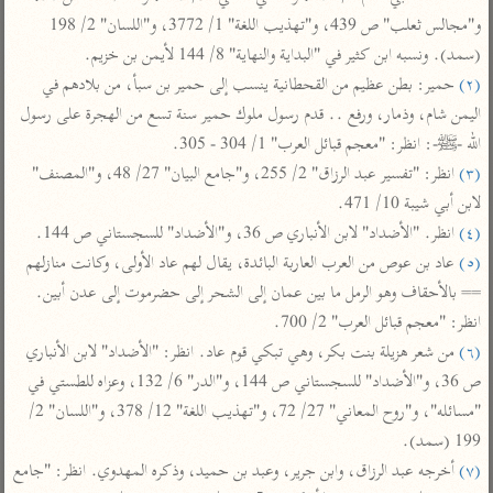
تفسير أبي السعود
الدر المنثور
تفسير السمرقندي
و"مجالس ثعلب" ص 439، و"تهذيب اللغة" 1/ 3772، و"اللسان" 2/ 198 
الكشاف للزمخشري
تفسير ابن أبي حاتم
(سمد). ونسبه ابن كثير في "البداية والنهاية" 8/ 144 لأيمن بن خزيم.

تفسير الثعلبي
(٢)
 حمير: بطن عظيم من القحطانية ينسب إلى حمير بن سبأ، من بلادهم في 
تفسير مقاتل
اليمن شام، وذمار، ورفع .. قدم رسول ملوك حمير سنة تسع من الهجرة على رسول 
تفسير قتادة
الله -ﷺ-: انظر: "معجم قبائل العرب" 1/ 304 - 305.

(٣)
 انظر: "تفسير عبد الرزاق" 2/ 255، و"جامع البيان" 27/ 48، و"المصنف" 
لابن أبي شيبة 10/ 471.

(٤)
 انظر. "الأضداد" لابن الأنباري ص 36، و"الأضداد" للسجستاني ص 144.

(٥)
 عاد بن عوص من العرب العاربة البائدة، يقال لهم عاد الأولى، وكانت منازلهم 
اشترك لتصلك أخبار مشاريعنا
== بالأحقاف وهو الرمل ما بين عمان إلى الشحر إلى حضرموت إلى عدن أبين. 
اشترك
انظر: "معجم قبائل العرب" 2/ 700.

(٦)
 من شعر هزيلة بنت بكر، وهي تبكي قوم عاد. انظر: "الأضداد" لابن الأنباري 
راسلنا
•
تليجرام
•
تويتر
ص 36، و"الأضداد" للسجستاني ص 144، و"الدر" 6/ 132، وعزاه للطستي في 
"مسائله"، و"روح المعاني" 27/ 72، و"تهذيب اللغة" 12/ 378، و"اللسان" 2/ 
تعليمات
•
عن الباحث القرآني
199 (سمد).

(٧)
 أخرجه عبد الرزاق، وابن جرير، وعبد بن حميد، وذكره المهدوي. انظر: "جامع 
أندرويد
أيفون