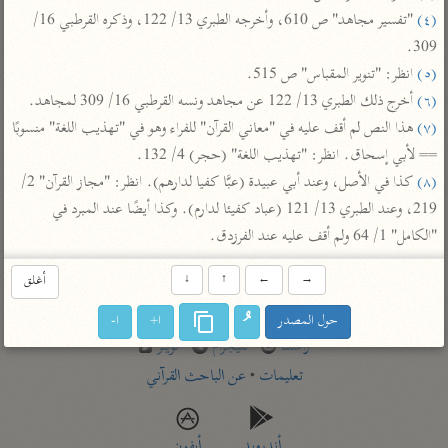
تفسير أبي السعود
الدر المنثور
(٤)
 "تفسير مجاهد" ص 610، وأخرجه الطبري 13/ 122، وذكره القرطبي 16/ 
تفسير السمرقندي
الكشاف للزمخشري
309.

تفسير ابن أبي حاتم
تفسير الثعلبي
(٥)
 انظر: "تنوير المقباس" ص 515.

تفسير مقاتل
(٦)
 أخرج ذلك الطبري 13/ 122 عن مجاهد ونسه القرطبي 16/ 309 لمجاهد.

تفسير قتادة
(٧)
 هذا النص لم أقف عليه في "معاني القرآن" للفراء وهو في "تهذيب اللغة" منسوبًا 
== لأبي إسحاق. انظر: "تهذيب اللغة" (حجر) 4/ 132.

(٨)
 كذا في الأصل، وعند أبي عبيدة (عبَّا كفيا لدارهم). انظر: "مجاز القرآن" 2/ 
219، وعند الطبري 13/ 121 (عباد كفيئا لدارم). وكذا أيضًا عند المبرد في 
"الكامل" 1/ 64 ولم أقف عليه عند الفرزدق.
اشترك لتصلك أخبار مشاريعنا
→
←
↑
↓
أغلق
اشترك
حول المصدر
ا+
ا-
راسلنا
•
تليجرام
•
تويتر
تعليمات
•
عن الباحث القرآني
أندرويد
أيفون