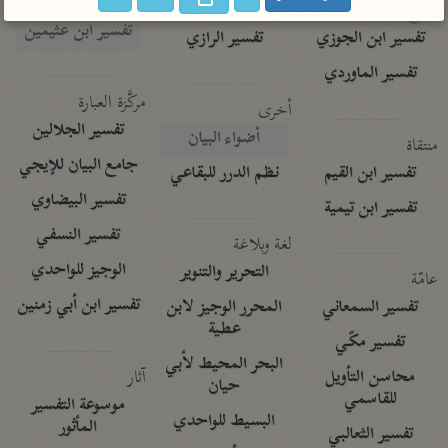
تفسير الآلوسي
جمع الأقوال
تفسير ابن عثيمين
تفسير ابن الجوزي
تفسير الرازي
تفسير الماوردي
مركَّزة العبارة
أخرى
تفسير الجلالين
أضواء البيان
منتقاة
جامع البيان للإيجي
تفسير ابن القيم
نظم الدرر للبقاعي
تفسير البيضاوي
تفسير ابن تيمية
تفسير النسفي
لغة وبلاغة
الوجيز للواحدي
التحرير والتنوير
عامّة
تفسير ابن أبي زمنين
تفسير السمعاني
المحرر الوجيز لابن
عطية
تفسير مكّي
البحر المحيط لأبي
آثار
محاسن التأويل
حيان
للقاسمي
موسوعة التفسير
البسيط للواحدي
المأثور
تفسير الثعالبي