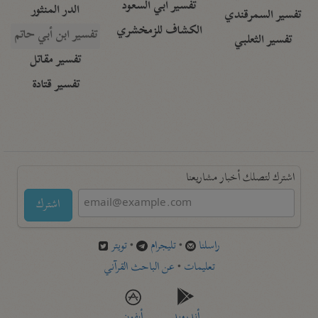
تفسير أبي السعود
الدر المنثور
تفسير السمرقندي
الكشاف للزمخشري
تفسير ابن أبي حاتم
تفسير الثعلبي
تفسير مقاتل
تفسير قتادة
اشترك لتصلك أخبار مشاريعنا
اشترك
راسلنا
•
تليجرام
•
تويتر
تعليمات
•
عن الباحث القرآني
أندرويد
أيفون