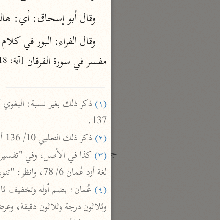
نحو ١٩ مجلدًا
وقال أبو إسحاق: أي: هالك
الجامع لأحكام القرآن
وقال الفراء: البور في كلا
القرطبي (٦٧١ هـ)
نحو ٢٤ مجلدًا
مفسر في سورة الفرقان 
[آية: 18]
معالم التنزيل
البغوي (٥١٦ هـ)
(١)
نحو ١١ مجلدًا
137.

(٢)
 ذكر ذلك الثعلبي 10/ 136 أ، البغوي 7/ 301، والقرطبي 16/ 269.

جمع الأقوال
(٣)
زاد المسير
لغة أزد عُمان 6/ 78، وانظر: "تنوير المقباس" بلفظ: هلكى فاسدة القلوب قاسية القلوب ص 512.

ابن الجوزي (٥٩٧ هـ)
(٤)
نحو ٥ مجلدات