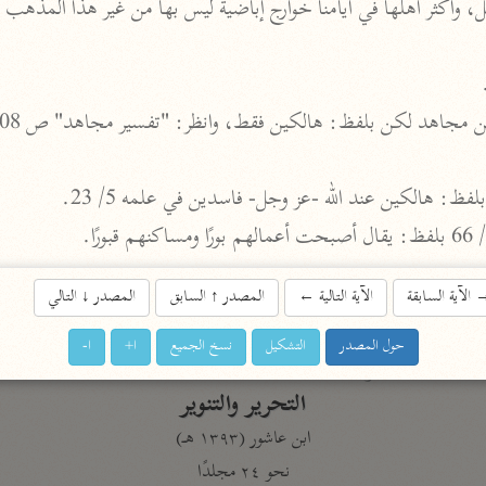
أخرى
مركَّزة الع
أضواء البيان
محمد الأمين الشنقيطي (١٣٩٤ هـ)
الم
نحو ١١ مجلدًا
بلفظ: هالكين عند الله -عز وجل- فاسدين في علمه 5/ 23.
نظم الدرر
البقاعي (٨٨٥ هـ)
نحو ٢٠ مجلدًا
الآية السابقة
الآية التالية
←
المصدر
↑
السابق
المصدر
↓
التالي
حول المصدر
التشكيل
نسخ الجميع
ا+
ا-
لغة وبلاغة
التحرير والتنوير
ابن عاشور (١٣٩٣ هـ)
نحو ٢٤ مجلدًا