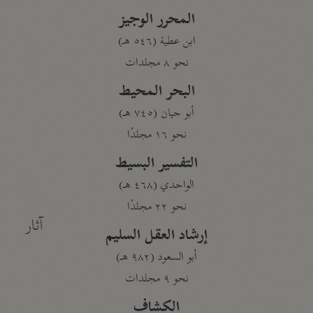
المحرر الوجيز
ابن عطية (٥٤٦ هـ)
نحو ٨ مجلدات
البحر المحيط
أبو حيان (٧٤٥ هـ)
نحو ١٦ مجلدًا
التفسير البسيط
الواحدي (٤٦٨ هـ)
نحو ٢٢ مجلدًا
آثار
إرشاد العقل السليم
أبو السعود (٩٨٢ هـ)
نحو ٩ مجلدات
الكشاف