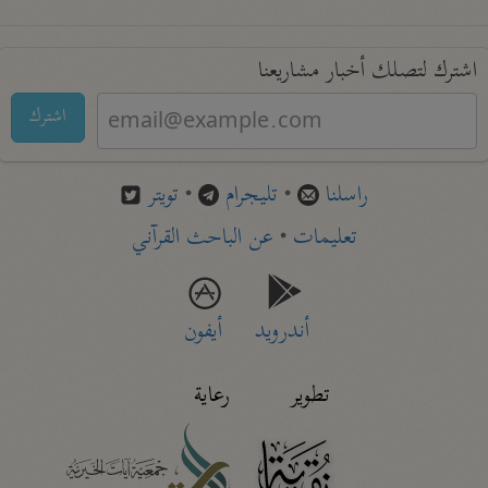
اشترك لتصلك أخبار مشاريعنا
اشترك
راسلنا
•
تليجرام
•
تويتر
تعليمات
•
عن الباحث القرآني
أندرويد
أيفون
تطوير
رعاية