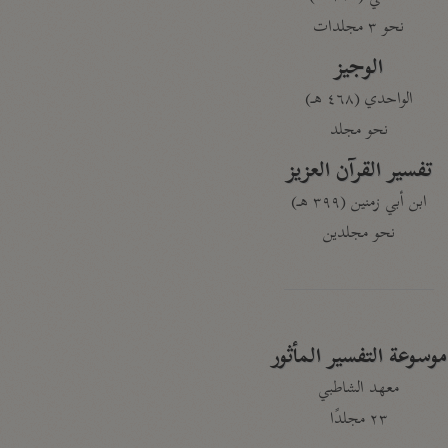
نحو ٣ مجلدات
الوجيز
الواحدي (٤٦٨ هـ)
نحو مجلد
تفسير القرآن العزيز
ابن أبي زمنين (٣٩٩ هـ)
نحو مجلدين
موسوعة التفسير المأثور
معهد الشاطبي
٢٣ مجلدًا