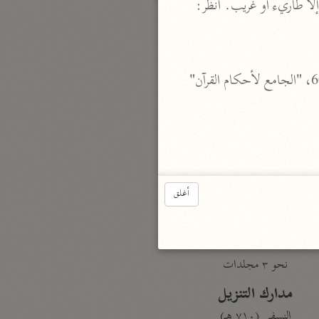
وزروع، إلا أن حرها يضرب به المثل، وأكثر أهلها في أيامنا خوارج إباضية ليس بها من غير هذا المذهب إلا طاريء أو غريب. انظر: 
بارة
تفسير الجلالين
 أخرج ذلك الطبري 13/ 79 عن مجاهد لكن بلفظ: هالكين فقط، وانظر: "تفسير مجاهد" ص 608، "الجامع لأحكام القرآن" 
حلّي والسيوطي (٨٦٤، ٩١١ هـ)
نحو مجلد
جامع البيان
الإيجي (٩٠٥ هـ)
نحو ٣ مجلدات
أغلق
أنوار التنزيل
البيضاوي (٦٨٥ هـ)
نحو ٣ مجلدات
مدارك التنزيل
النسفي (٧١٠ هـ)