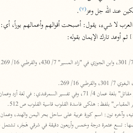
نحو ١١ مجلدًا
(٧)
ين عند الله جل وعز
.
التسهيل لعلوم التنزيل
م العرب لا شيء، يقول: أصبحت أقوالهم وأعمالهم بوراً، أي:
ابن جُزَيّ (٧٤١ هـ)
نحو ٣ مجلدات
 ثم أوعد تارك الإيمان بقوله:

موسوعات
روح المعاني
الآلوسي (١٢٧٠ هـ)
نحو ٢٨ مجلدًا
مفاتيح الغيب
فخر الدين الرازي (٦٠٦ هـ)
نحو ٢٤ مجلدًا