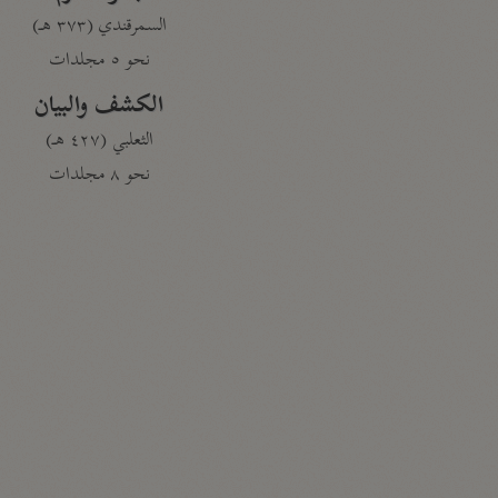
السمرقندي (٣٧٣ هـ)
نحو ٥ مجلدات
الكشف والبيان
الثعلبي (٤٢٧ هـ)
نحو ٨ مجلدات