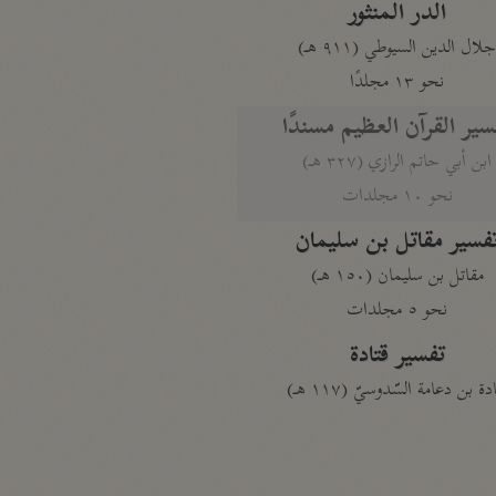
الدر المنثور
لال الدين السيوطي (٩١١ هـ)
نحو ١٣ مجلدًا
سير القرآن العظيم مسندًا
ابن أبي حاتم الرازي (٣٢٧ هـ)
نحو ١٠ مجلدات
فسير مقاتل بن سليمان
مقاتل بن سليمان (١٥٠ هـ)
نحو ٥ مجلدات
تفسير قتادة
دة بن دعامة السّدوسيّ (١١٧ هـ)