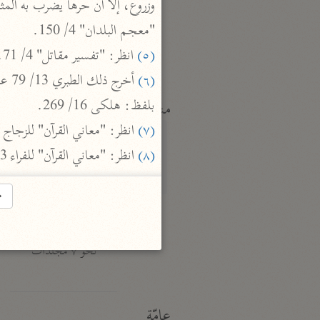
النكت والعيون
الماوردي (٤٥٠ هـ)
"معجم البلدان" 4/ 150.

نحو ٦ مجلدات
(٥)
 انظر: "تفسير مقاتل" 4/ 71.

(٦)
بلفظ: هلكى 16/ 269.

منتقاة
(٧)
 انظر: "معاني القرآن" للزجاج 

تفسير ابن قيّم الجوزيّة
(٨)
 انظر: "معاني القرآن" للفراء 3/ 66 بلفظ: يقال أصبحت أعمالهم بورًا ومساكنهم قبورًا.
ابن القيم (٧٥١ هـ)
نحو ١٢ مجلدًا
→
تفسير شيخ الإسلام
ابن تيمية (٧٢٨ هـ)
نحو ٧ مجلدات
عامّة