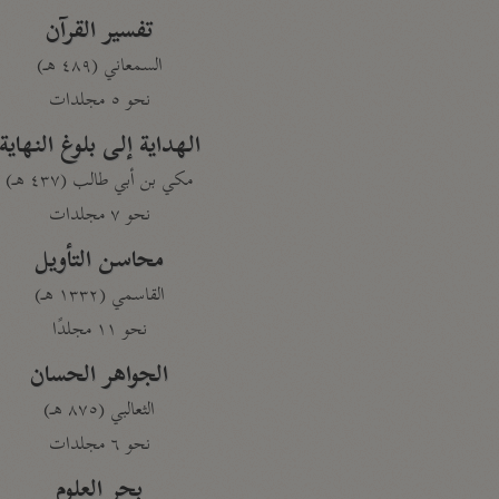
تفسير القرآن
السمعاني (٤٨٩ هـ)
نحو ٥ مجلدات
الهداية إلى بلوغ النهاية
مكي بن أبي طالب (٤٣٧ هـ)
نحو ٧ مجلدات
محاسن التأويل
القاسمي (١٣٣٢ هـ)
نحو ١١ مجلدًا
الجواهر الحسان
الثعالبي (٨٧٥ هـ)
نحو ٦ مجلدات
بحر العلوم