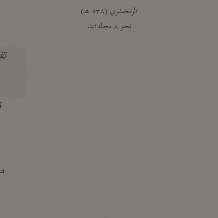
الزمخشري (٥٣٨ هـ)
ج
نحو ٨ مجلدات
تف
ت
قتا