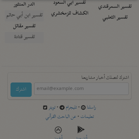
تفسير أبي السعود
الدر المنثور
تفسير السمرقندي
الكشاف للزمخشري
تفسير ابن أبي حاتم
تفسير الثعلبي
تفسير مقاتل
تفسير قتادة
اشترك لتصلك أخبار مشاريعنا
اشترك
راسلنا
•
تليجرام
•
تويتر
تعليمات
•
عن الباحث القرآني
أندرويد
أيفون