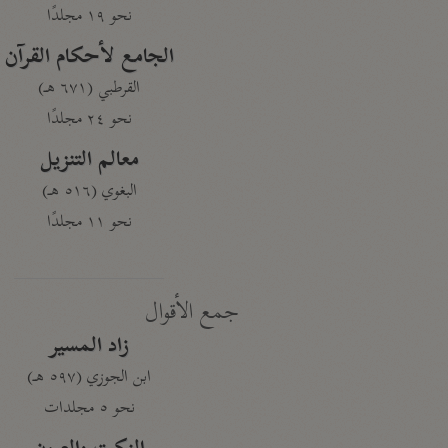
نحو ١٩ مجلدًا
الجامع لأحكام القرآن
القرطبي (٦٧١ هـ)
نحو ٢٤ مجلدًا
معالم التنزيل
البغوي (٥١٦ هـ)
نحو ١١ مجلدًا
جمع الأقوال
زاد المسير
ابن الجوزي (٥٩٧ هـ)
نحو ٥ مجلدات