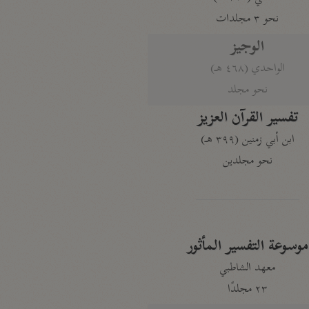
نحو ٣ مجلدات
الوجيز
الواحدي (٤٦٨ هـ)
نحو مجلد
تفسير القرآن العزيز
ابن أبي زمنين (٣٩٩ هـ)
نحو مجلدين
موسوعة التفسير المأثور
معهد الشاطبي
٢٣ مجلدًا