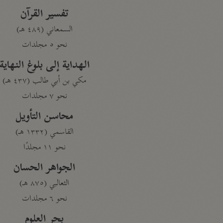
تفسير القرآن
السمعاني (٤٨٩ هـ)
نحو ٥ مجلدات
الهداية إلى بلوغ النهاية
مكي بن أبي طالب (٤٣٧ هـ)
نحو ٧ مجلدات
محاسن التأويل
القاسمي (١٣٣٢ هـ)
نحو ١١ مجلدًا
الجواهر الحسان
الثعالبي (٨٧٥ هـ)
نحو ٦ مجلدات
بحر العلوم