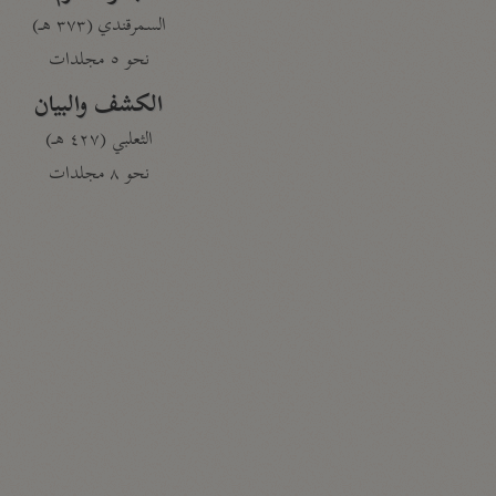
السمرقندي (٣٧٣ هـ)
نحو ٥ مجلدات
الكشف والبيان
الثعلبي (٤٢٧ هـ)
نحو ٨ مجلدات