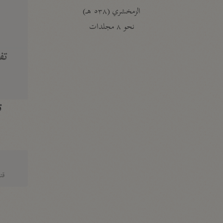
الزمخشري (٥٣٨ هـ)
ج
نحو ٨ مجلدات
تف
ت
قتا