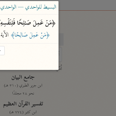
البسيط للواحدي — الواحدي (٤٦٨ هـ
﴿مَنۡ عَمِلَ صَـٰلِحࣰا فَلِنَفۡسِهِۦۖ و
﴿مَنْ عَمِلَ صَالِحًا﴾
 الآية
بحث
تفسير
→
 characters for results.
أمّهات
جامع البيان
ابن جرير الطبري (٣١٠ هـ)
نحو ٢٨ مجلدًا
تفسير القرآن العظيم
ابن كثير (٧٧٤ هـ)