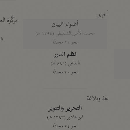
أخرى
مركَّزة الع
أضواء البيان
محمد الأمين الشنقيطي (١٣٩٤ هـ)
الم
نحو ١١ مجلدًا
نظم الدرر
البقاعي (٨٨٥ هـ)
نحو ٢٠ مجلدًا
لغة وبلاغة
التحرير والتنوير
ابن عاشور (١٣٩٣ هـ)
نحو ٢٤ مجلدًا