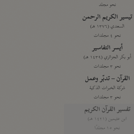
نحو مجلد
تيسير الكريم الرحمن
السعدي (١٣٧٦ هـ)
نحو ٤ مجلدات
أيسر التفاسير
أبو بكر الجزائري (١٤٣٩ هـ)
نحو ٣ مجلدات
القرآن – تدبّر وعمل
شركة الخبرات الذكية
نحو ٣ مجلدات
تفسير القرآن الكريم
ابن عثيمين (١٤٢١ هـ)
نحو ١٥ مجلدًا