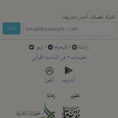
اشترك لتصلك أخبار مشاريعنا
اشترك
راسلنا
•
تليجرام
•
تويتر
تعليمات
•
عن الباحث القرآني
أندرويد
أيفون
تطوير
رعاية