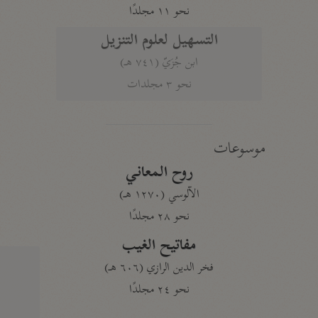
نحو ١١ مجلدًا
التسهيل لعلوم التنزيل
ابن جُزَيّ (٧٤١ هـ)
نحو ٣ مجلدات
موسوعات
روح المعاني
الآلوسي (١٢٧٠ هـ)
نحو ٢٨ مجلدًا
مفاتيح الغيب
فخر الدين الرازي (٦٠٦ هـ)
نحو ٢٤ مجلدًا