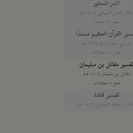
الدر المنثور
لال الدين السيوطي (٩١١ هـ)
نحو ١٣ مجلدًا
سير القرآن العظيم مسندًا
ابن أبي حاتم الرازي (٣٢٧ هـ)
نحو ١٠ مجلدات
فسير مقاتل بن سليمان
مقاتل بن سليمان (١٥٠ هـ)
نحو ٥ مجلدات
تفسير قتادة
دة بن دعامة السّدوسيّ (١١٧ هـ)