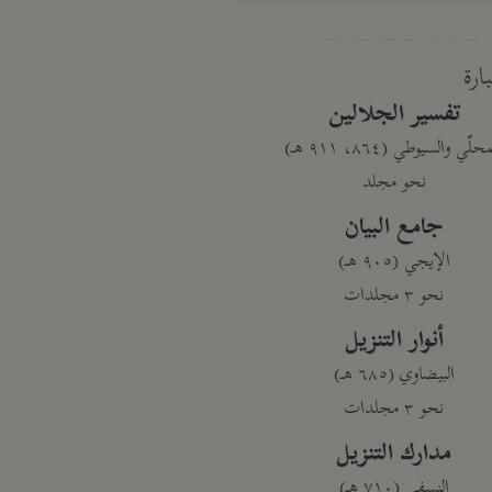
بارة
تفسير الجلالين
حلّي والسيوطي (٨٦٤، ٩١١ هـ)
نحو مجلد
جامع البيان
الإيجي (٩٠٥ هـ)
نحو ٣ مجلدات
أنوار التنزيل
البيضاوي (٦٨٥ هـ)
نحو ٣ مجلدات
مدارك التنزيل
النسفي (٧١٠ هـ)