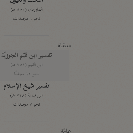
النكت والعيون
الماوردي (٤٥٠ هـ)
نحو ٦ مجلدات
منتقاة
تفسير ابن قيّم الجوزيّة
ابن القيم (٧٥١ هـ)
نحو ١٢ مجلدًا
تفسير شيخ الإسلام
ابن تيمية (٧٢٨ هـ)
نحو ٧ مجلدات
عامّة