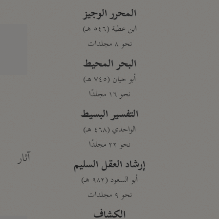
المحرر الوجيز
ابن عطية (٥٤٦ هـ)
نحو ٨ مجلدات
البحر المحيط
أبو حيان (٧٤٥ هـ)
نحو ١٦ مجلدًا
التفسير البسيط
الواحدي (٤٦٨ هـ)
نحو ٢٢ مجلدًا
آثار
إرشاد العقل السليم
أبو السعود (٩٨٢ هـ)
نحو ٩ مجلدات
الكشاف