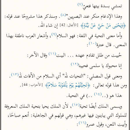
تفسير الآلوسي
جمع الأقوال
(٧)
تمشي بسدة بيتها فتعيّ
تفسير ابن عثيمين
تفسير ابن الجوزي
تفسير الرازي
(٨)
وهذا الإدغام منكر عند البصريين"
. وسنذكر هذا مشروحًا عند قوله: 
تفسير الماوردي
﴿وَيَحْيَى مَنْ حَيَّ عَنْ بَيِّنَةٍ﴾
 إن شاء الله.
[الأنفال: 42]
مركَّزة العبارة
أخرى
(٩)
وأما معنى التحية في اللغة: فهو السلام
، وأشعار العرب ناطقة بهذا 
تفسير الجلالين
أضواء البيان
منتقاة
(١٠)
المعنى. قال عنترة
:
جامع البيان للإيجي
تفسير ابن القيم
نظم الدرر للبقاعي
(١١)
حُييت من طلل تقادم عهده ... البيت
 وقال الآخر:
تفسير البيضاوي
تفسير ابن تيمية
(١٢)
إنا محيوك يا سلمى فحيينا
تفسير النسفي
لغة وبلاغة
(١٣)
ومعنى قول المصلي: "التحيات لله" أي السلام من الآفات لله
. 
الوجيز للواحدي
التحرير والتنوير
عامّة
ومن هذا قوله تعالى: 
﴿تَحِيَّتُهُمْ يَوْمَ يَلْقَوْنَهُ سَلَامٌ﴾
.
[الأحزاب: 44]
تفسير ابن أبي زمنين
تفسير السمعاني
المحرر الوجيز لابن
(١٤)
هذا هو (..
 ..) في التحية.
عطية
تفسير مكّي
(١٥)
البحر المحيط لأبي
ويسمى الملك أيضًا تحية
، لأن الملك يحيا بتحية الملك المعروفة 
آثار
محاسن التأويل
حيان
للملوك التي يباينون فيها غيرهم، وهي قولهم في الجاهلية: أنعم صباحًا، 
للقاسمي
موسوعة التفسير
البسيط للواحدي
(١٦)
وأبيت اللعن، وقول عمرو
:
المأثور
تفسير الثعالبي