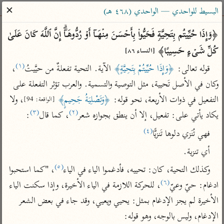
ساهم معنا في نشر القرآن والعلم الشرعي
✕
البسيط للواحدي — الواحدي (٤٦٨ هـ)
الباحث القرآني
﴿وَإِذَا حُیِّیتُم بِتَحِیَّةࣲ فَحَیُّوا۟ بِأَحۡسَنَ مِنۡهَاۤ أَوۡ رُدُّوهَاۤۗ إِنَّ ٱللَّهَ كَانَ عَلَىٰ 
كُلِّ شَیۡءٍ حَسِیبًا﴾ 
[النساء ٨٦]
بحث
تفسير
علوم
مصاحف
معاجم
(١)
قوله تعالى: 
﴿وَإِذَا حُيِّيتُمْ بِتَحِيَّةٍ﴾
 الآية. التحية تفعلةٌ من حيَّيتُ
، 
وكان في الأصل تَحيية، مثل التوصية والتسمية. والعرب تؤثر التفعلة على 
التفعيل في ذوات الأربعة، نحو قوله: 
﴿وَتَصْلِيَةُ جَحِيمٍ﴾
، ولا 
[الواقعة: 94]
Type 2 or more characters for results.
(٣)
(٢)
يكاد يأتي على: تفعيل، إلا أن ينطق بجوازه شعر
، كما قال
:
Type 1 or more
أمّهات
عامّة
معاصرة
(٤)
فهي تُنَزي دلوها تَنزيًّا
characters for results.
تفسير الطبري
فتح البيان للقنوجي
الميسر
أي تنزية.
تفسير ابن كثير
فتح القدير للشوكاني
المختصر في
(٥)
وكذلك التحية، كان: تحييه، فأدغموا الياء في الياء
، "كما استحبوا 
التفسير
تفسير القرطبي
تفسير ابن جزي
(٦)
ادغام: حيّ وعيّ
، للحركة اللازمة في الياء الأخيرة، وإذا سكنت الياء 
تفسير السعدي
تفسير البغوي
الأخيرة لم يجز الإدغام بمثل: يحيي ويعيي، وقد جاء في بعض الشعر 
أيسر التفاسير
موسوعات
الإدغام، وليس بالوجه، وهو قوله:
القرآن – تدبر وعمل