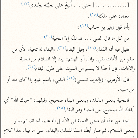
تفسير أبي السعود
(١٧)
الدر المنثور
[.............] حتى ... أُنيخَ على تحيَّته بجُندي
تفسير السمرقندي
الكشاف للزمخشري
(١٨)
تفسير ابن أبي حاتم
معناه: على ملكه
.
تفسير الثعلبي
(١٩)
تفسير مقاتل
وأما قول زهير بن جناب
:
(٢٠)
تفسير قتادة
من كل ما نال الفتى ... قد نلتُه إلا التحيهْ
(٢٢)
(٢١)
فقيل فيه أنه المُلك
، وقيل البقاء
، والبقاء له تحية، لأن من 
سلم من الآفات بقي. وقال أبو الهيثم: يريد إلا السلام من المنية 
(٢٣)
والآفات، فإن أحدًا لا يسلم من الموت على طول البقاء
.
اشترك لتصلك أخبار مشاريعنا
(٢٤)
قال الأزهري: (والعرب تسمي)
 الشيء باسم غيره إذا كان منه أو 
اشترك
من سببه.
فالتحية بمعنى المُلك، وبمعنى البقاء صحيح. وقولهم: "حياك الله" أي 
راسلنا
•
تليجرام
•
تويتر
(٢٥)
أبقاك الله صحيح، من الحياة وهو البقاء
.
تعليمات
•
عن الباحث القرآني
نجد من هذا أن معنى التحية في الأصل الدعاء بالحياة، ثم صار 
بمعنى السلام، ثم صار أيضًا اسمًا للملك والبقاء، على ما بينا. هذا كلام 
أندرويد
أيفون