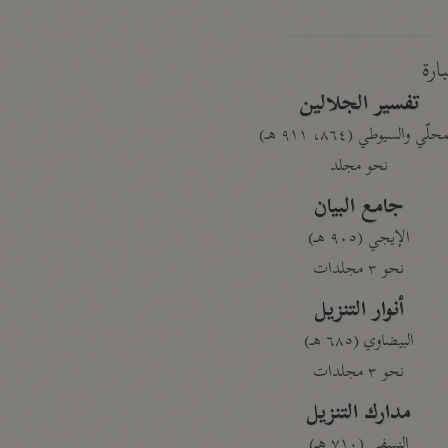
بارة
تفسير الجلالين
حلّي والسيوطي (٨٦٤، ٩١١ هـ)
نحو مجلد
جامع البيان
الإيجي (٩٠٥ هـ)
نحو ٣ مجلدات
أنوار التنزيل
البيضاوي (٦٨٥ هـ)
نحو ٣ مجلدات
مدارك التنزيل
النسفي (٧١٠ هـ)