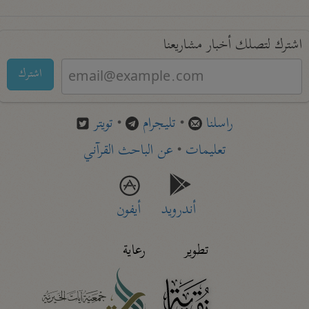
اشترك لتصلك أخبار مشاريعنا
اشترك
راسلنا
•
تليجرام
•
تويتر
تعليمات
•
عن الباحث القرآني
أندرويد
أيفون
تطوير
رعاية