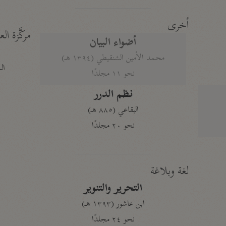
أخرى
مركَّزة الع
أضواء البيان
محمد الأمين الشنقيطي (١٣٩٤ هـ)
الم
نحو ١١ مجلدًا
نظم الدرر
البقاعي (٨٨٥ هـ)
نحو ٢٠ مجلدًا
لغة وبلاغة
التحرير والتنوير
ابن عاشور (١٣٩٣ هـ)
نحو ٢٤ مجلدًا