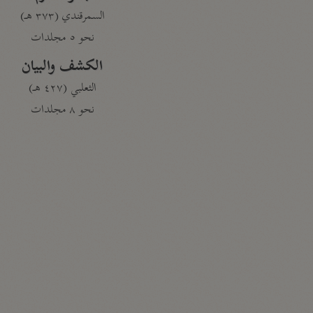
السمرقندي (٣٧٣ هـ)
نحو ٥ مجلدات
الكشف والبيان
الثعلبي (٤٢٧ هـ)
نحو ٨ مجلدات