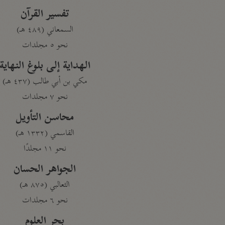
تفسير القرآن
السمعاني (٤٨٩ هـ)
نحو ٥ مجلدات
الهداية إلى بلوغ النهاية
مكي بن أبي طالب (٤٣٧ هـ)
نحو ٧ مجلدات
محاسن التأويل
القاسمي (١٣٣٢ هـ)
نحو ١١ مجلدًا
الجواهر الحسان
الثعالبي (٨٧٥ هـ)
نحو ٦ مجلدات
بحر العلوم