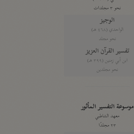
نحو ٣ مجلدات
الوجيز
الواحدي (٤٦٨ هـ)
نحو مجلد
تفسير القرآن العزيز
ابن أبي زمنين (٣٩٩ هـ)
نحو مجلدين
موسوعة التفسير المأثور
معهد الشاطبي
٢٣ مجلدًا