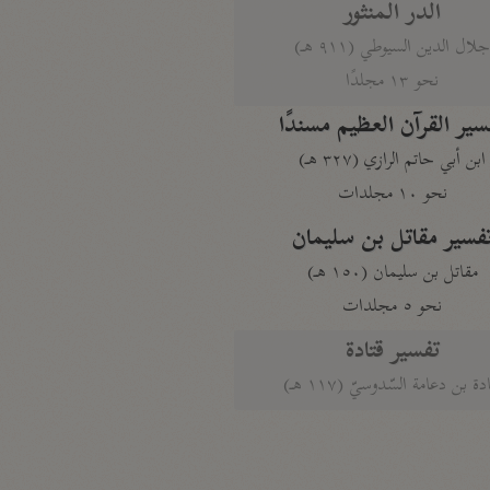
الدر المنثور
لال الدين السيوطي (٩١١ هـ)
نحو ١٣ مجلدًا
سير القرآن العظيم مسندًا
ابن أبي حاتم الرازي (٣٢٧ هـ)
نحو ١٠ مجلدات
فسير مقاتل بن سليمان
مقاتل بن سليمان (١٥٠ هـ)
نحو ٥ مجلدات
تفسير قتادة
دة بن دعامة السّدوسيّ (١١٧ هـ)