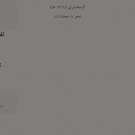
الزمخشري (٥٣٨ هـ)
ج
نحو ٨ مجلدات
تف
ت
قتا