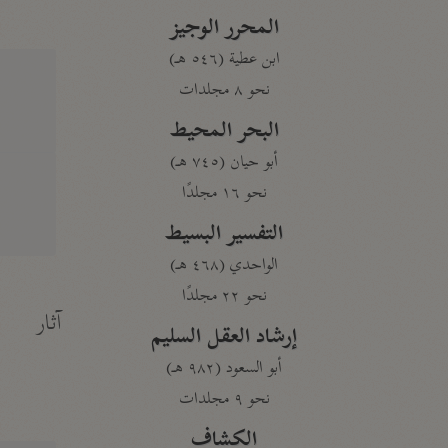
المحرر الوجيز
ابن عطية (٥٤٦ هـ)
نحو ٨ مجلدات
البحر المحيط
أبو حيان (٧٤٥ هـ)
نحو ١٦ مجلدًا
التفسير البسيط
الواحدي (٤٦٨ هـ)
نحو ٢٢ مجلدًا
آثار
إرشاد العقل السليم
أبو السعود (٩٨٢ هـ)
نحو ٩ مجلدات
الكشاف