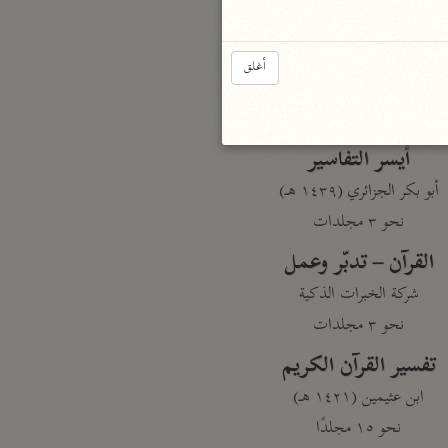
نحو مجلد
تيسير الكريم الرحمن
أغلق
السعدي (١٣٧٦ هـ)
نحو ٤ مجلدات
أيسر التفاسير
أبو بكر الجزائري (١٤٣٩ هـ)
نحو ٣ مجلدات
القرآن – تدبّر وعمل
شركة الخبرات الذكية
نحو ٣ مجلدات
تفسير القرآن الكريم
ابن عثيمين (١٤٢١ هـ)
نحو ١٥ مجلدًا