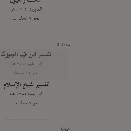
النكت والعيون
الماوردي (٤٥٠ هـ)
نحو ٦ مجلدات
منتقاة
تفسير ابن قيّم الجوزيّة
ابن القيم (٧٥١ هـ)
نحو ١٢ مجلدًا
تفسير شيخ الإسلام
ابن تيمية (٧٢٨ هـ)
نحو ٧ مجلدات
عامّة