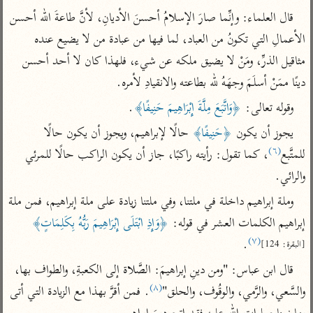
تفسير الآلوسي
جمع الأقوال
قال العلماء: وإنِّما صارَ الإسلامُ أحسنَ الأديانِ، لأنَّ طاعةَ الله أحسن 
تفسير ابن عثيمين
تفسير ابن الجوزي
تفسير الرازي
الأعمالِ التي تكونُ من العباد، لما فيها من عبادة من لا يضيع عنده 
تفسير الماوردي
مثاقيل الذرِّ، ومَنْ لا يضيق ملكه عن شيء، فلهذا كان لا أحد أحسن 
مركَّزة العبارة
أخرى
دينًا ممَنْ أسلَمَ وجهَهُ لله بطاعته والانقيادِ لأمره.
تفسير الجلالين
أضواء البيان
منتقاة
وقوله تعالى: 
﴿وَاتَّبَعَ مِلَّةَ إِبْرَاهِيمَ حَنِيفًا﴾
.
جامع البيان للإيجي
تفسير ابن القيم
نظم الدرر للبقاعي
يجوز أن يكون 
﴿حَنِيفًا﴾
 حالًا لإبراهيم، ويجوز أن يكون حالًا 
تفسير البيضاوي
تفسير ابن تيمية
(٦)
للمتَّبع
، كما تقول: رأيته راكبًا، جاز أن يكون الراكب حالًا للمرئي 
تفسير النسفي
لغة وبلاغة
والرائي.
الوجيز للواحدي
التحرير والتنوير
عامّة
وملة إبراهيم داخلة في ملتنا، وفي ملتنا زيادة على ملة إبراهيم، فمن ملة 
تفسير ابن أبي زمنين
تفسير السمعاني
المحرر الوجيز لابن
إبراهيم الكلمات العشر في قوله: 
﴿وَإِذِ ابْتَلَى إِبْرَاهِيمَ رَبُّهُ بِكَلِمَاتٍ﴾
عطية
تفسير مكّي
(٧)
.
[البقرة: 124]
البحر المحيط لأبي
آثار
محاسن التأويل
قال ابن عباس: "ومن دينِ إبراهيمَ: الصَّلاة إلى الكعبةِ، والطواف بها، 
حيان
للقاسمي
موسوعة التفسير
(٨)
والسَّعي، والرَّمي، والوقُوف، والحلق"
. فمن أقرَّ بهذا مع الزيادة التي أتى 
البسيط للواحدي
المأثور
تفسير الثعالبي