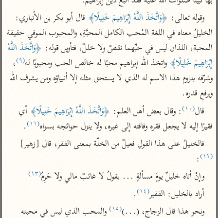
بها نبينا صلوات الله عليه فقد اتبع دينَ إبراهيم.
تفسير أبي السعود
الدر المنثور
تفسير السمرقندي
وقوله تعالى: 
﴿وَاتَّخَذَ اللَّهُ إِبْرَاهِيمَ خَلِيلًا﴾
 قال أبو بكر بن الأنباري: 
الكشاف للزمخشري
تفسير ابن أبي حاتم
تفسير الثعلبي
الخليلُ معناه في اللغة المُحب الكامل المحبَّةِ، والمحبوب الموفي حقيقة 
تفسير مقاتل
المحبة، اللذان ليس في حبِّهما نقصٌ ولا خللٌ، فتأويل قوله: 
﴿وَاتَّخَذَ اللَّهُ 
تفسير قتادة
(٩)
إِبْرَاهِيمَ خَلِيلًا﴾
 واتخذ الله إبراهيم محبًا له خالص الحب ومحبوبًا له
، 
وشرّفه بلزوم هذا الاسم له الذي لا يستحق مثله إلا أنبياؤه ومن يشرف الله 
ويرفع قدره.
(١٠)
قال
: وقال بعض أهل العلم: 
﴿وَاتَّخَذَ اللَّهُ إِبْرَاهِيمَ خَلِيلًا﴾
 أي 
اشترك لتصلك أخبار مشاريعنا
(١١)
فقيرًا إليه لا يجعل فقره وفاقته إلى غيره، ولا ينزل حوائجه بسواه
.
اشترك
فالخليلُ على هذا القولِ فعيلٌ من الخلّة بمعنى الفقر، قال [زهير]
(١٢)
:
راسلنا
•
تليجرام
•
تويتر
(١٣)
وإنْ أتاه خليلٌ يومَ مسألةٍ ... يقولُ لا غائبٌ مالي ولا حَرِمُ
تعليمات
•
عن الباحث القرآني
(١٤)
أراد بالخليل: الفقير
.
(١٥)
ونحو هذا قال الزجاج، (...)
 والمحب الذي ليس في محبته 
أندرويد
أيفون