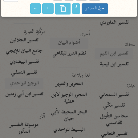
تفسير الآلوسي
جمع الأقوال
حول المصدر
ا+
ا-
تفسير ابن عثيمين
تفسير ابن الجوزي
تفسير الرازي
تفسير الماوردي
مركَّزة العبارة
أخرى
تفسير الجلالين
أضواء البيان
منتقاة
جامع البيان للإيجي
تفسير ابن القيم
نظم الدرر للبقاعي
تفسير البيضاوي
تفسير ابن تيمية
تفسير النسفي
لغة وبلاغة
الوجيز للواحدي
التحرير والتنوير
عامّة
تفسير ابن أبي زمنين
تفسير السمعاني
المحرر الوجيز لابن
عطية
تفسير مكّي
البحر المحيط لأبي
آثار
محاسن التأويل
حيان
للقاسمي
موسوعة التفسير
البسيط للواحدي
المأثور
تفسير الثعالبي