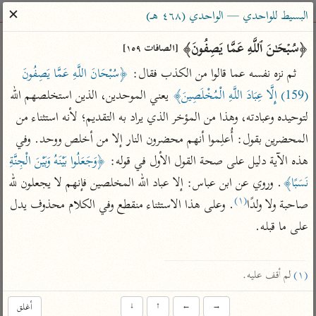
ساهم معنا في نشر القرآن والعلم الشرعي
✕
البسيط للواحدي — الواحدي (٤٦٨ هـ)
الباحث القرآني
﴿سُبۡحَـٰنَ ٱللَّهِ عَمَّا یَصِفُونَ﴾ 
[الصافات ١٥٩]
ثم نزه نفسه عما قالوا من الكذب فقال: 
﴿سُبْحَانَ اللَّهِ عَمَّا يَصِفُونَ 
بحث
تفسير
علوم
مصاحف
معاجم
(159) إِلَّا عِبَادَ اللَّهِ الْمُخْلَصِينَ﴾
 يعني الموحدين، الذين استخلصهم الله 
لتوحيده وعبادته، وهذا من المؤخر الذي يراد به التقديم؛ لأنه استثناء من 
المحضرين بقول: أُعلِموا أنهم محضرون النار إلا من أخلص ووحد. وفي 
Type 2 or more characters for results.
هذه الآية دليل على صحة القول الأول في قوله: 
﴿وَجَعَلُوا بَيْنَهُ وَبَيْنَ الْجِنَّةِ 
Type 1 or more
أمّهات
عامّة
معاصرة
نَسَبًا﴾
. وروي عن ابن عباس: إلا عباد الله المخلصين فإنهم لا يجعلون لله 
characters for results.
تفسير الطبري
فتح البيان للقنوجي
الميسر
(١)
صاحبة ولا ولدًا
. وعلى هذا الاستثناء منقطع وفي الكلام محذوف يدل 
تفسير ابن كثير
فتح القدير للشوكاني
المختصر في
على ما قبله.

التفسير
تفسير القرطبي
تفسير ابن جزي
تفسير السعدي
تفسير البغوي
(١)
 لم أقف عليه.
أيسر التفاسير
موسوعات
→
←
↑
↓
أغلق
القرآن – تدبر وعمل