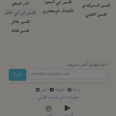
تفسير أبي السعود
الدر المنثور
تفسير السمرقندي
الكشاف للزمخشري
تفسير ابن أبي حاتم
تفسير الثعلبي
تفسير مقاتل
تفسير قتادة
اشترك لتصلك أخبار مشاريعنا
اشترك
راسلنا
•
تليجرام
•
تويتر
تعليمات
•
عن الباحث القرآني
أندرويد
أيفون