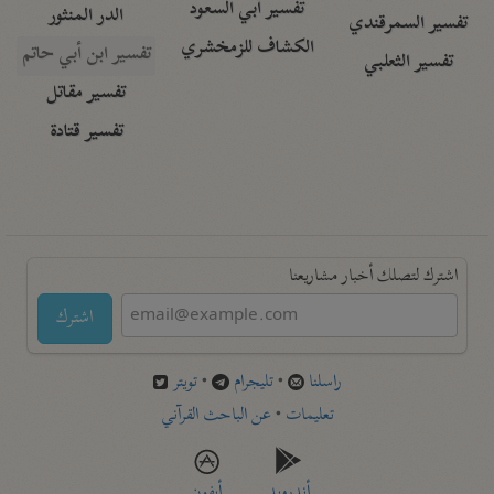
تفسير أبي السعود
الدر المنثور
تفسير السمرقندي
الكشاف للزمخشري
تفسير ابن أبي حاتم
تفسير الثعلبي
تفسير مقاتل
تفسير قتادة
اشترك لتصلك أخبار مشاريعنا
اشترك
راسلنا
•
تليجرام
•
تويتر
تعليمات
•
عن الباحث القرآني
أندرويد
أيفون