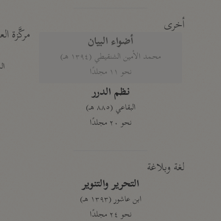
أخرى
مركَّزة الع
أضواء البيان
محمد الأمين الشنقيطي (١٣٩٤ هـ)
الم
نحو ١١ مجلدًا
نظم الدرر
البقاعي (٨٨٥ هـ)
نحو ٢٠ مجلدًا
لغة وبلاغة
التحرير والتنوير
ابن عاشور (١٣٩٣ هـ)
نحو ٢٤ مجلدًا