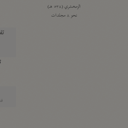
الزمخشري (٥٣٨ هـ)
ج
نحو ٨ مجلدات
تف
ت
قتا