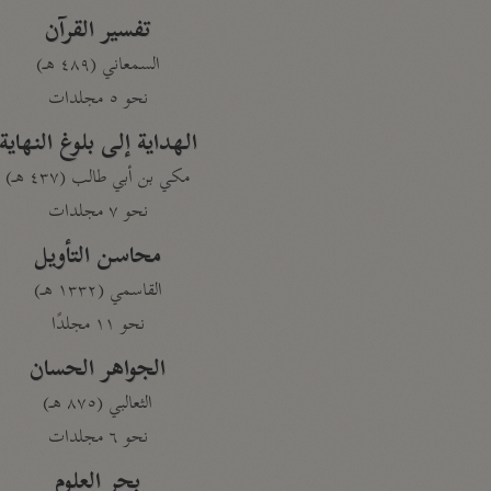
تفسير القرآن
السمعاني (٤٨٩ هـ)
نحو ٥ مجلدات
الهداية إلى بلوغ النهاية
مكي بن أبي طالب (٤٣٧ هـ)
نحو ٧ مجلدات
محاسن التأويل
القاسمي (١٣٣٢ هـ)
نحو ١١ مجلدًا
الجواهر الحسان
الثعالبي (٨٧٥ هـ)
نحو ٦ مجلدات
بحر العلوم