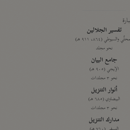
بارة
تفسير الجلالين
حلّي والسيوطي (٨٦٤، ٩١١ هـ)
نحو مجلد
جامع البيان
الإيجي (٩٠٥ هـ)
نحو ٣ مجلدات
أنوار التنزيل
البيضاوي (٦٨٥ هـ)
نحو ٣ مجلدات
مدارك التنزيل
النسفي (٧١٠ هـ)