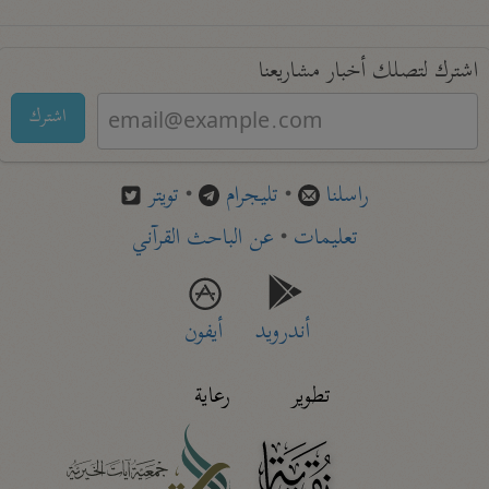
اشترك لتصلك أخبار مشاريعنا
اشترك
راسلنا
•
تليجرام
•
تويتر
تعليمات
•
عن الباحث القرآني
أندرويد
أيفون
تطوير
رعاية