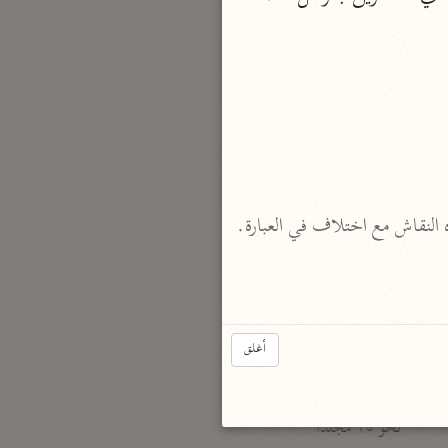
نحو مجلد
تيسير الكريم الرحمن
السعدي (١٣٧٦ هـ)
نحو ٤ مجلدات
أيسر التفاسير
أبو بكر الجزائري (١٤٣٩ هـ)
نحو ٣ مجلدات
القرآن – تدبّر وعمل
شركة الخبرات الذكية
نحو ٣ مجلدات
أغلق
تفسير القرآن الكريم
ابن عثيمين (١٤٢١ هـ)
نحو ١٥ مجلدًا