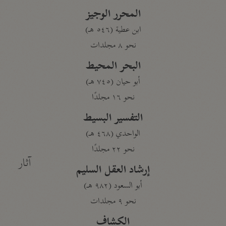
المحرر الوجيز
ابن عطية (٥٤٦ هـ)
نحو ٨ مجلدات
البحر المحيط
أبو حيان (٧٤٥ هـ)
نحو ١٦ مجلدًا
التفسير البسيط
الواحدي (٤٦٨ هـ)
نحو ٢٢ مجلدًا
آثار
إرشاد العقل السليم
أبو السعود (٩٨٢ هـ)
نحو ٩ مجلدات
الكشاف