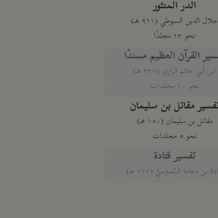
الدر المنثور
لال الدين السيوطي (٩١١ هـ)
نحو ١٣ مجلدًا
سير القرآن العظيم مسندًا
ابن أبي حاتم الرازي (٣٢٧ هـ)
نحو ١٠ مجلدات
فسير مقاتل بن سليمان
مقاتل بن سليمان (١٥٠ هـ)
نحو ٥ مجلدات
تفسير قتادة
دة بن دعامة السّدوسيّ (١١٧ هـ)