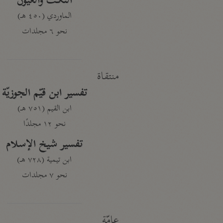
النكت والعيون
الماوردي (٤٥٠ هـ)
نحو ٦ مجلدات
منتقاة
تفسير ابن قيّم الجوزيّة
ابن القيم (٧٥١ هـ)
نحو ١٢ مجلدًا
تفسير شيخ الإسلام
ابن تيمية (٧٢٨ هـ)
نحو ٧ مجلدات
عامّة