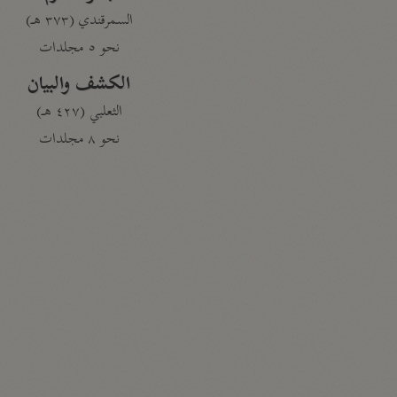
السمرقندي (٣٧٣ هـ)
نحو ٥ مجلدات
الكشف والبيان
الثعلبي (٤٢٧ هـ)
نحو ٨ مجلدات