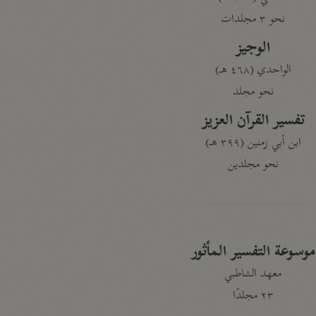
نحو ٣ مجلدات
الوجيز
الواحدي (٤٦٨ هـ)
نحو مجلد
تفسير القرآن العزيز
ابن أبي زمنين (٣٩٩ هـ)
نحو مجلدين
موسوعة التفسير المأثور
معهد الشاطبي
٢٣ مجلدًا