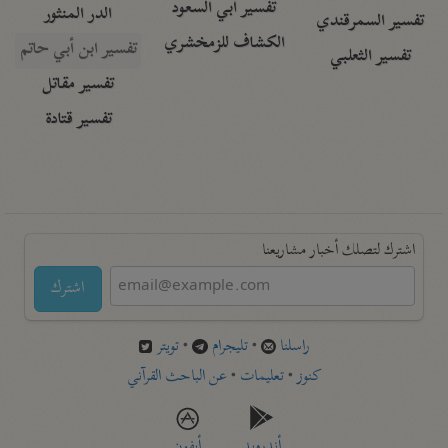
تفسير أبي السعود
الدر المنثور
تفسير السمرقندي
الكشاف للزمخشري
تفسير ابن أبي حاتم
تفسير الثعلبي
تفسير مقاتل
تفسير قتادة
اشترك لتصلك أخبار مشاريعنا
اشترك
راسلنا
•
تليجرام
•
تويتر
كنوز
•
تعليمات
•
عن الباحث القرآني
أندرويد
أيفون