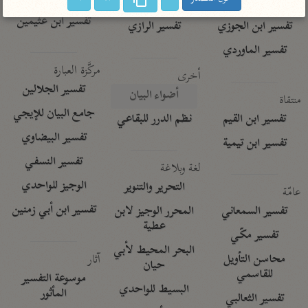
تفسير الآلوسي
جمع الأقوال
تفسير ابن عثيمين
تفسير ابن الجوزي
تفسير الرازي
تفسير الماوردي
مركَّزة العبارة
أخرى
تفسير الجلالين
أضواء البيان
منتقاة
جامع البيان للإيجي
تفسير ابن القيم
نظم الدرر للبقاعي
تفسير البيضاوي
تفسير ابن تيمية
تفسير النسفي
لغة وبلاغة
الوجيز للواحدي
التحرير والتنوير
عامّة
تفسير ابن أبي زمنين
تفسير السمعاني
المحرر الوجيز لابن
عطية
تفسير مكّي
البحر المحيط لأبي
آثار
محاسن التأويل
حيان
للقاسمي
موسوعة التفسير
البسيط للواحدي
المأثور
تفسير الثعالبي