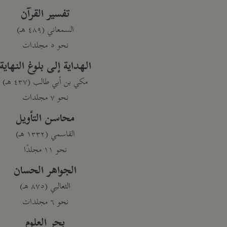
تفسير القرآن
السمعاني (٤٨٩ هـ)
نحو ٥ مجلدات
الهداية إلى بلوغ النهاية
مكي بن أبي طالب (٤٣٧ هـ)
نحو ٧ مجلدات
محاسن التأويل
القاسمي (١٣٣٢ هـ)
نحو ١١ مجلدًا
الجواهر الحسان
الثعالبي (٨٧٥ هـ)
نحو ٦ مجلدات
بحر العلوم