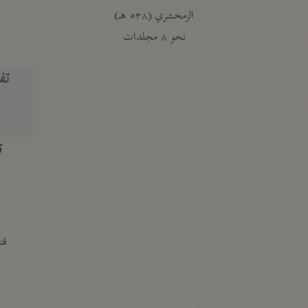
الزمخشري (٥٣٨ هـ)
ج
نحو ٨ مجلدات
تف
ت
قتا