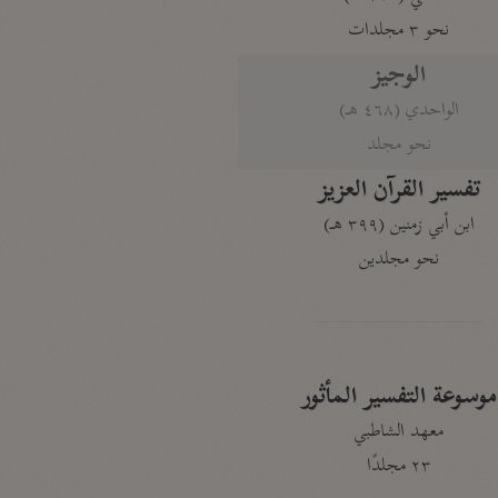
نحو ٣ مجلدات
الوجيز
الواحدي (٤٦٨ هـ)
نحو مجلد
تفسير القرآن العزيز
ابن أبي زمنين (٣٩٩ هـ)
نحو مجلدين
موسوعة التفسير المأثور
معهد الشاطبي
٢٣ مجلدًا