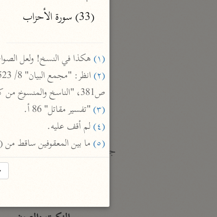
نحو ١٩ مجلدًا
(33) سورة الأحزاب

الجامع لأحكام القرآن
القرطبي (٦٧١ هـ)
(١)
 هكذا في النسخ! ولعل الصوا

نحو ٢٤ مجلدًا
(٢)
معالم التنزيل
ص381، "الناسخ والمنسوخ من كتاب الله العزيز" ص 143.

البغوي (٥١٦ هـ)
نحو ١١ مجلدًا
(٣)
 "تفسير مقاتل" 86 أ.

(٤)
 لم أقف عليه.

(٥)
 ما بين المعقوفين ساقط من (أ
جمع الأقوال
زاد المسير
→
ابن الجوزي (٥٩٧ هـ)
نحو ٥ مجلدات