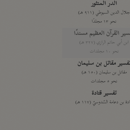
الدر المنثور
لال الدين السيوطي (٩١١ هـ)
نحو ١٣ مجلدًا
سير القرآن العظيم مسندًا
ابن أبي حاتم الرازي (٣٢٧ هـ)
نحو ١٠ مجلدات
فسير مقاتل بن سليمان
مقاتل بن سليمان (١٥٠ هـ)
نحو ٥ مجلدات
تفسير قتادة
دة بن دعامة السّدوسيّ (١١٧ هـ)