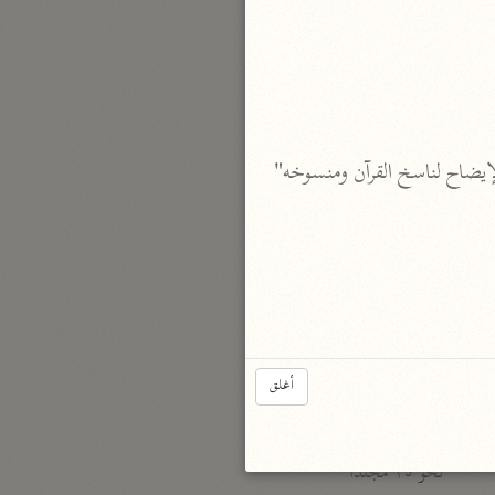
نحو مجلد
تيسير الكريم الرحمن
السعدي (١٣٧٦ هـ)
نحو ٤ مجلدات
 انظر: "مجمع البيان" 8/ 523. "تفسير القرطبي" 14/ 112، "معاني القرآن" للنحاس 5/ 314، "الإيضاح لناسخ القرآن ومنسوخه" 
أيسر التفاسير
أبو بكر الجزائري (١٤٣٩ هـ)
نحو ٣ مجلدات
القرآن – تدبّر وعمل
شركة الخبرات الذكية
نحو ٣ مجلدات
أغلق
تفسير القرآن الكريم
ابن عثيمين (١٤٢١ هـ)
نحو ١٥ مجلدًا