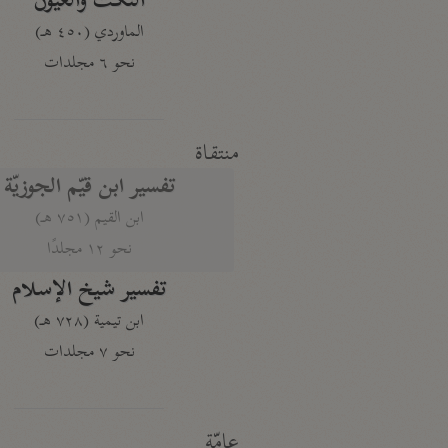
النكت والعيون
الماوردي (٤٥٠ هـ)
نحو ٦ مجلدات
منتقاة
تفسير ابن قيّم الجوزيّة
ابن القيم (٧٥١ هـ)
نحو ١٢ مجلدًا
تفسير شيخ الإسلام
ابن تيمية (٧٢٨ هـ)
نحو ٧ مجلدات
عامّة