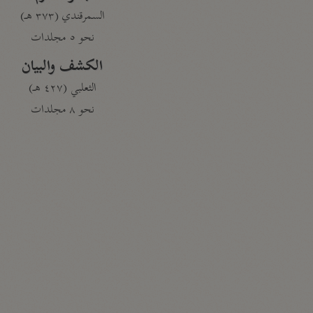
السمرقندي (٣٧٣ هـ)
نحو ٥ مجلدات
الكشف والبيان
الثعلبي (٤٢٧ هـ)
نحو ٨ مجلدات