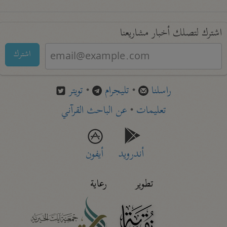
اشترك لتصلك أخبار مشاريعنا
اشترك
راسلنا
•
تليجرام
•
تويتر
تعليمات
•
عن الباحث القرآني
أندرويد
أيفون
تطوير
رعاية