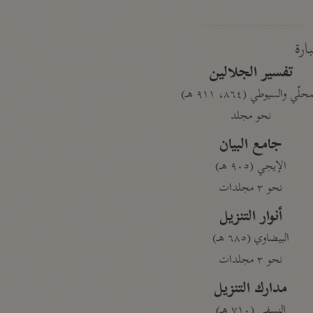
بارة
تفسير الجلالين
حلّي والسيوطي (٨٦٤، ٩١١ هـ)
نحو مجلد
جامع البيان
الإيجي (٩٠٥ هـ)
نحو ٣ مجلدات
أنوار التنزيل
البيضاوي (٦٨٥ هـ)
نحو ٣ مجلدات
مدارك التنزيل
النسفي (٧١٠ هـ)