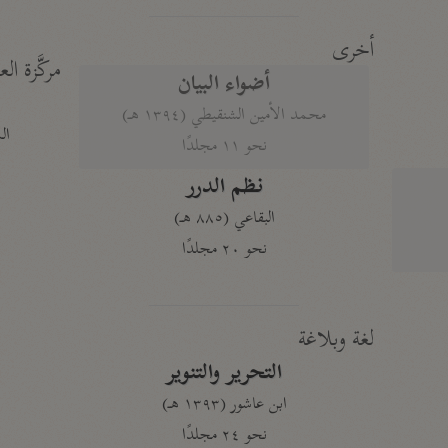
أخرى
مركَّزة الع
أضواء البيان
محمد الأمين الشنقيطي (١٣٩٤ هـ)
الم
نحو ١١ مجلدًا
نظم الدرر
البقاعي (٨٨٥ هـ)
نحو ٢٠ مجلدًا
لغة وبلاغة
التحرير والتنوير
ابن عاشور (١٣٩٣ هـ)
نحو ٢٤ مجلدًا