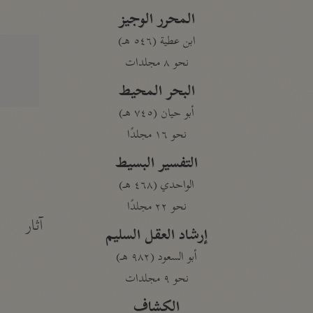
المحرر الوجيز
ابن عطية (٥٤٦ هـ)
نحو ٨ مجلدات
البحر المحيط
أبو حيان (٧٤٥ هـ)
نحو ١٦ مجلدًا
التفسير البسيط
الواحدي (٤٦٨ هـ)
نحو ٢٢ مجلدًا
آثار
إرشاد العقل السليم
أبو السعود (٩٨٢ هـ)
نحو ٩ مجلدات
الكشاف