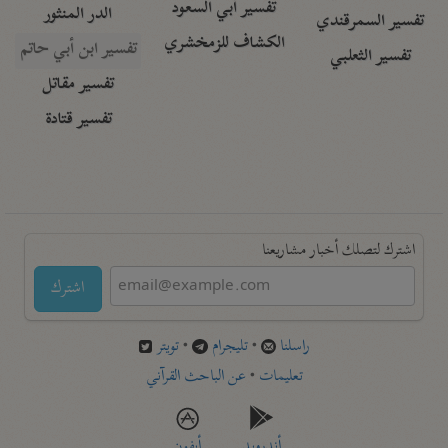
تفسير أبي السعود
الدر المنثور
تفسير السمرقندي
الكشاف للزمخشري
تفسير ابن أبي حاتم
تفسير الثعلبي
تفسير مقاتل
تفسير قتادة
اشترك لتصلك أخبار مشاريعنا
اشترك
راسلنا
•
تليجرام
•
تويتر
تعليمات
•
عن الباحث القرآني
أندرويد
أيفون