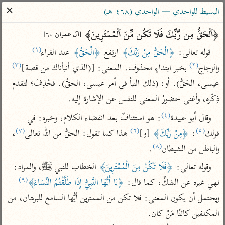
ساهم معنا في نشر القرآن والعلم الشرعي
✕
البسيط للواحدي — الواحدي (٤٦٨ هـ)
الباحث القرآني
﴿ٱلۡحَقُّ مِن رَّبِّكَ فَلَا تَكُن مِّنَ ٱلۡمُمۡتَرِینَ﴾ 
[آل عمران ٦٠]
(١)
قوله تعالى: 
﴿الْحَقُّ مِنْ رَبِّكَ﴾
 ارتفع 
﴿الْحَقُّ﴾
 عند الفراء
بحث
تفسير
علوم
مصاحف
معاجم
(٣)
(٢)
والزجاج
 بخبر ابتداءٍ محذوف. المعنى: [(الذي أنبأناك من قصة]
عيسى، الحَقُّ). أو: (ذلك النبأ في أمر عيسى، الحقُّ). فحُذِفَ؛ لتقدم 
ذِكْره، وأغنى حضورُ المعنى للنفس عن الإشارة إليه.
Type 2 or more characters for results.
(٤)
وقال أبو عبيدة
: هو استئنافٌ بعد انقضاء الكلام، وخبره: في 
Type 1 or more
أمّهات
عامّة
معاصرة
(٧)
(٦)
(٥)
قولك
: 
﴿مِنْ رَبِّكَ﴾
 [و]
 هذا كما تقول: الحقُّ من الله تعالى
، 
characters for results.
تفسير الطبري
فتح البيان للقنوجي
الميسر
(٨)
والباطل من الشيطان
.
تفسير ابن كثير
فتح القدير للشوكاني
المختصر في
وقوله تعالى: 
﴿فَلَا تَكُنْ مِنَ الْمُمْتَرِينَ﴾
 الخطاب للنبي ﷺ، والمراد: 
التفسير
تفسير القرطبي
تفسير ابن جزي
(٩)
نهي غيره عن الشكِّ، كما قال: 
﴿يَا أَيُّهَا النَّبِيُّ إِذَا طَلَّقْتُمُ النِّسَاءَ﴾
تفسير السعدي
تفسير البغوي
ويحتمل أن يكون المعنى: فلا تكن من الممترين أيُّها السامع للبرهان، من 
أيسر التفاسير
موسوعات
المكلفين كائنًا مَنْ كان.
القرآن – تدبر وعمل