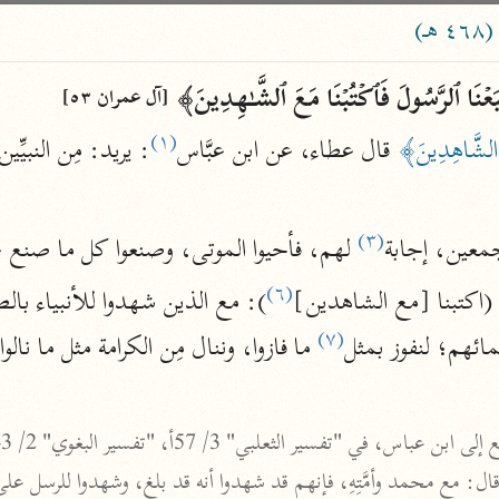
ساهم معنا في نشر القرآن والعلم الشرعي
)
الباحث القرآني
تَّبَعۡنَا ٱلرَّسُولَ فَٱكۡتُبۡنَا مَعَ ٱلشَّـٰهِدِینَ﴾ 
[آل عمران ٥٣]
(١)
 الشَّاهِدِينَ﴾
 قال عطاء، عن ابن عبَّاس
: يريد: مِن النبيِّين
علوم
مصاحف
(٣)
أجمعين، إجابة
 لهم، فأحيوا الموتى، وصنعوا كل ما صنع
pe 1 or
Type 2 or more
عامّة
معاصرة
(٦)
(اكتبنا [مع الشاهدين]
more
فتح البيان
(٧)
مائهم؛ لنفوز بمثل
 ما فازوا، وننال مِن الكرامة مثل ما نالوا

acters
صديق حسن خان (١٣٠٧ هـ)
نحو ١٢ مجلدًا
results.
فتح القدير
الشوكاني (١٢٥٠ هـ)