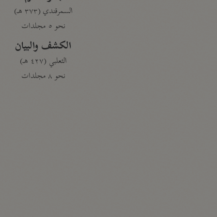
السمرقندي (٣٧٣ هـ)
نحو ٥ مجلدات
الكشف والبيان
الثعلبي (٤٢٧ هـ)
نحو ٨ مجلدات