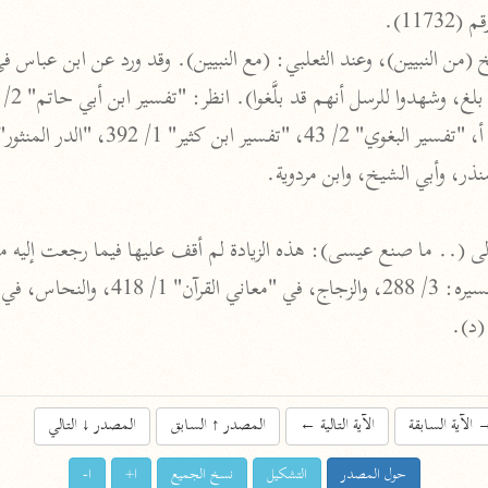
نحو ١١ مجلدًا
التسهيل لعلوم التنزيل
ابن جُزَيّ (٧٤١ هـ)
نحو ٣ مجلدات
منذر، وأبي الشيخ، وابن مردوية.
موسوعات
 إلى (.. ما صنع عيسى): هذه الزيادة لم أقف عليها فيما رجعت إليه 
روح المعاني
عاني القرآن" 1/ 407.
الآلوسي (١٢٧٠ هـ)
 (د).
نحو ٢٨ مجلدًا
مفاتيح الغيب
فخر الدين الرازي (٦٠٦ هـ)
الآية السابقة
الآية التالية
←
المصدر
↑
السابق
المصدر
↓
التالي
نحو ٢٤ مجلدًا
حول المصدر
التشكيل
نسخ الجميع
ا+
ا-