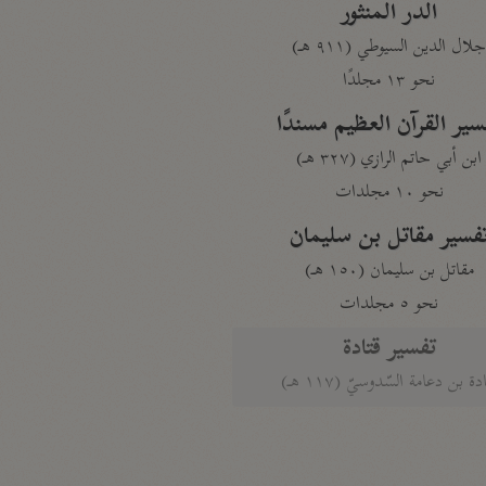
الدر المنثور
لال الدين السيوطي (٩١١ هـ)
نحو ١٣ مجلدًا
سير القرآن العظيم مسندًا
ابن أبي حاتم الرازي (٣٢٧ هـ)
نحو ١٠ مجلدات
فسير مقاتل بن سليمان
مقاتل بن سليمان (١٥٠ هـ)
نحو ٥ مجلدات
تفسير قتادة
دة بن دعامة السّدوسيّ (١١٧ هـ)