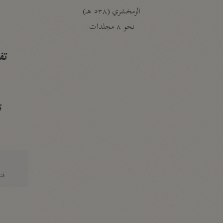
الزمخشري (٥٣٨ هـ)
ج
نحو ٨ مجلدات
تف
ت
قتا