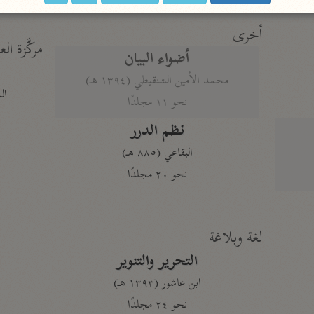
أخرى
مركَّزة الع
أضواء البيان
محمد الأمين الشنقيطي (١٣٩٤ هـ)
الم
نحو ١١ مجلدًا
نظم الدرر
البقاعي (٨٨٥ هـ)
نحو ٢٠ مجلدًا
لغة وبلاغة
التحرير والتنوير
ابن عاشور (١٣٩٣ هـ)
نحو ٢٤ مجلدًا