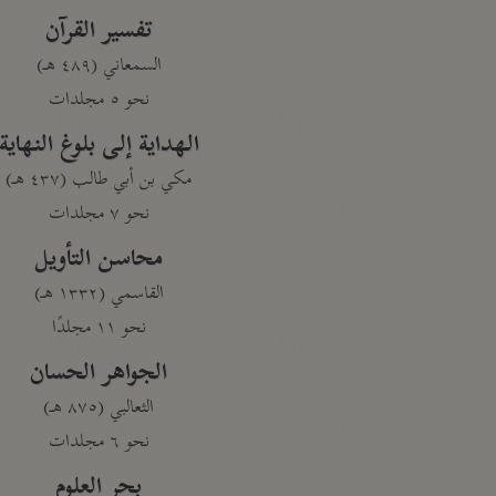
تفسير القرآن
السمعاني (٤٨٩ هـ)
نحو ٥ مجلدات
الهداية إلى بلوغ النهاية
مكي بن أبي طالب (٤٣٧ هـ)
نحو ٧ مجلدات
محاسن التأويل
القاسمي (١٣٣٢ هـ)
نحو ١١ مجلدًا
الجواهر الحسان
الثعالبي (٨٧٥ هـ)
نحو ٦ مجلدات
بحر العلوم