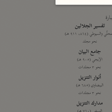
بارة
تفسير الجلالين
حلّي والسيوطي (٨٦٤، ٩١١ هـ)
نحو مجلد
جامع البيان
الإيجي (٩٠٥ هـ)
نحو ٣ مجلدات
أنوار التنزيل
البيضاوي (٦٨٥ هـ)
نحو ٣ مجلدات
مدارك التنزيل
النسفي (٧١٠ هـ)