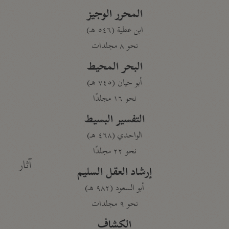
المحرر الوجيز
ابن عطية (٥٤٦ هـ)
نحو ٨ مجلدات
البحر المحيط
أبو حيان (٧٤٥ هـ)
نحو ١٦ مجلدًا
التفسير البسيط
الواحدي (٤٦٨ هـ)
نحو ٢٢ مجلدًا
آثار
إرشاد العقل السليم
أبو السعود (٩٨٢ هـ)
نحو ٩ مجلدات
الكشاف