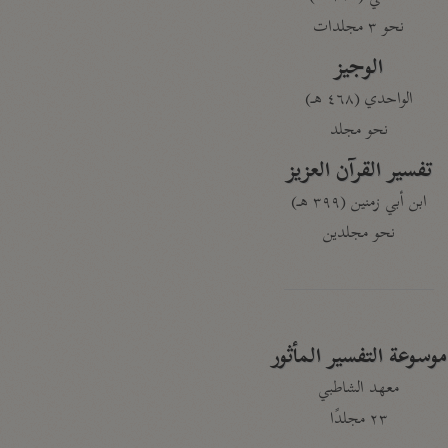
نحو ٣ مجلدات
الوجيز
الواحدي (٤٦٨ هـ)
نحو مجلد
تفسير القرآن العزيز
ابن أبي زمنين (٣٩٩ هـ)
نحو مجلدين
موسوعة التفسير المأثور
معهد الشاطبي
٢٣ مجلدًا