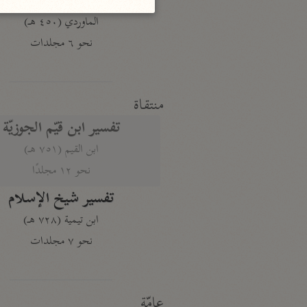
النكت والعيون
الماوردي (٤٥٠ هـ)
نحو ٦ مجلدات
منتقاة
تفسير ابن قيّم الجوزيّة
ابن القيم (٧٥١ هـ)
نحو ١٢ مجلدًا
تفسير شيخ الإسلام
ابن تيمية (٧٢٨ هـ)
نحو ٧ مجلدات
عامّة