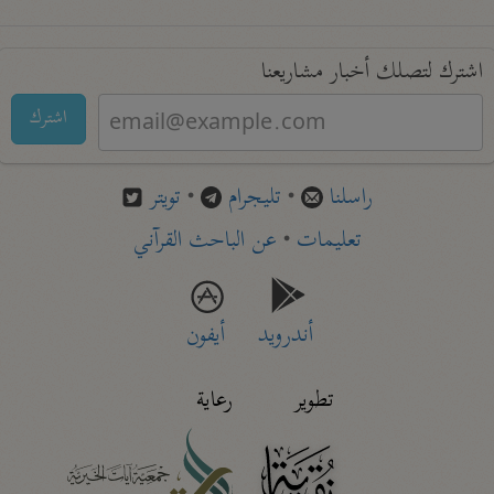
اشترك لتصلك أخبار مشاريعنا
اشترك
راسلنا
•
تليجرام
•
تويتر
تعليمات
•
عن الباحث القرآني
أندرويد
أيفون
تطوير
رعاية