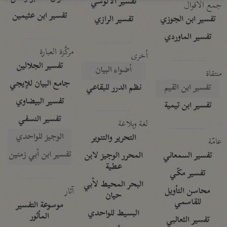
تفسير الآلوسي
جمع الأقوال
تفسير ابن عثيمين
تفسير ابن الجوزي
تفسير الرازي
تفسير الماوردي
مركَّزة العبارة
أخرى
تفسير الجلالين
أضواء البيان
منتقاة
جامع البيان للإيجي
تفسير ابن القيم
نظم الدرر للبقاعي
تفسير البيضاوي
تفسير ابن تيمية
تفسير النسفي
لغة وبلاغة
الوجيز للواحدي
التحرير والتنوير
عامّة
تفسير ابن أبي زمنين
تفسير السمعاني
المحرر الوجيز لابن
عطية
تفسير مكّي
البحر المحيط لأبي
آثار
محاسن التأويل
حيان
للقاسمي
موسوعة التفسير
البسيط للواحدي
المأثور
تفسير الثعالبي