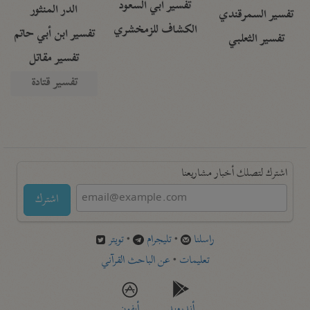
تفسير أبي السعود
الدر المنثور
تفسير السمرقندي
الكشاف للزمخشري
تفسير ابن أبي حاتم
تفسير الثعلبي
تفسير مقاتل
تفسير قتادة
اشترك لتصلك أخبار مشاريعنا
اشترك
راسلنا
•
تليجرام
•
تويتر
تعليمات
•
عن الباحث القرآني
أندرويد
أيفون