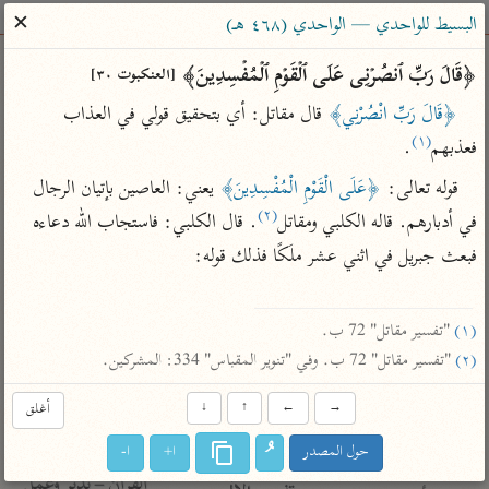
ساهم معنا في نشر القرآن والعلم الشرعي
✕
البسيط للواحدي — الواحدي (٤٦٨ هـ)
الباحث القرآني
﴿قَالَ رَبِّ ٱنصُرۡنِی عَلَى ٱلۡقَوۡمِ ٱلۡمُفۡسِدِینَ﴾ 
[العنكبوت ٣٠]
﴿قَالَ رَبِّ انْصُرْنِي﴾
 قال مقاتل: أي بتحقيق قولي في العذاب 
بحث
تفسير
علوم
مصاحف
معاجم
(١)
فعذبهم
.
قوله تعالى: 
﴿عَلَى الْقَوْمِ الْمُفْسِدِينَ﴾
 يعني: العاصين بإتيان الرجال 
(٢)
في أدبارهم. قاله الكلبي ومقاتل
. قال الكلبي: فاستجاب الله دعاءه 
Type 2 or more characters for results.
فبعث جبريل في اثني عشر ملَكًا فذلك قوله:

Type 1 or more
أمّهات
عامّة
معاصرة
characters for results.
تفسير الطبري
فتح البيان للقنوجي
الميسر
(١)
 "تفسير مقاتل" 72 ب.

تفسير ابن كثير
فتح القدير للشوكاني
المختصر في
(٢)
 "تفسير مقاتل" 72 ب. وفي "تنوير المقباس" 334: المشركين.
التفسير
تفسير القرطبي
تفسير ابن جزي
تفسير السعدي
→
←
↑
↓
أغلق
تفسير البغوي
أيسر التفاسير
حول المصدر
ا+
ا-
موسوعات
القرآن – تدبر وعمل