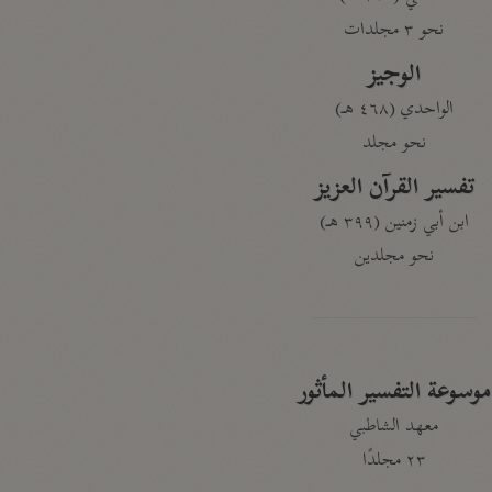
نحو ٣ مجلدات
الوجيز
الواحدي (٤٦٨ هـ)
نحو مجلد
تفسير القرآن العزيز
ابن أبي زمنين (٣٩٩ هـ)
نحو مجلدين
موسوعة التفسير المأثور
معهد الشاطبي
٢٣ مجلدًا