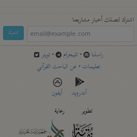
اشترك لتصلك أخبار مشاريعنا
اشترك
راسلنا
•
تليجرام
•
تويتر
تعليمات
•
عن الباحث القرآني
أندرويد
أيفون
تطوير
رعاية