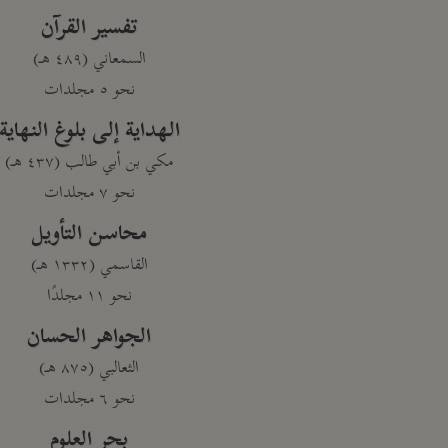
تفسير القرآن
السمعاني (٤٨٩ هـ)
نحو ٥ مجلدات
الهداية إلى بلوغ النهاية
مكي بن أبي طالب (٤٣٧ هـ)
نحو ٧ مجلدات
محاسن التأويل
القاسمي (١٣٣٢ هـ)
نحو ١١ مجلدًا
الجواهر الحسان
الثعالبي (٨٧٥ هـ)
نحو ٦ مجلدات
بحر العلوم