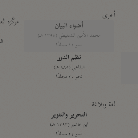
أخرى
مركَّزة الع
أضواء البيان
محمد الأمين الشنقيطي (١٣٩٤ هـ)
الم
نحو ١١ مجلدًا
نظم الدرر
البقاعي (٨٨٥ هـ)
نحو ٢٠ مجلدًا
لغة وبلاغة
التحرير والتنوير
ابن عاشور (١٣٩٣ هـ)
نحو ٢٤ مجلدًا