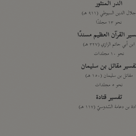
الدر المنثور
لال الدين السيوطي (٩١١ هـ)
نحو ١٣ مجلدًا
سير القرآن العظيم مسندًا
ابن أبي حاتم الرازي (٣٢٧ هـ)
نحو ١٠ مجلدات
فسير مقاتل بن سليمان
مقاتل بن سليمان (١٥٠ هـ)
نحو ٥ مجلدات
تفسير قتادة
دة بن دعامة السّدوسيّ (١١٧ هـ)