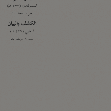
السمرقندي (٣٧٣ هـ)
نحو ٥ مجلدات
الكشف والبيان
الثعلبي (٤٢٧ هـ)
نحو ٨ مجلدات