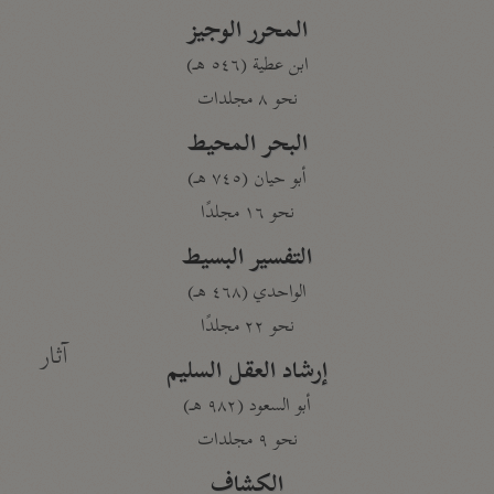
المحرر الوجيز
ابن عطية (٥٤٦ هـ)
نحو ٨ مجلدات
البحر المحيط
أبو حيان (٧٤٥ هـ)
نحو ١٦ مجلدًا
التفسير البسيط
الواحدي (٤٦٨ هـ)
نحو ٢٢ مجلدًا
آثار
إرشاد العقل السليم
أبو السعود (٩٨٢ هـ)
نحو ٩ مجلدات
الكشاف