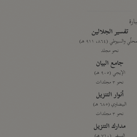
بارة
تفسير الجلالين
حلّي والسيوطي (٨٦٤، ٩١١ هـ)
نحو مجلد
جامع البيان
الإيجي (٩٠٥ هـ)
نحو ٣ مجلدات
أنوار التنزيل
البيضاوي (٦٨٥ هـ)
نحو ٣ مجلدات
مدارك التنزيل
النسفي (٧١٠ هـ)