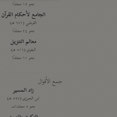
نحو ١٩ مجلدًا
الجامع لأحكام القرآن
القرطبي (٦٧١ هـ)
نحو ٢٤ مجلدًا
معالم التنزيل
البغوي (٥١٦ هـ)
نحو ١١ مجلدًا
جمع الأقوال
زاد المسير
ابن الجوزي (٥٩٧ هـ)
نحو ٥ مجلدات