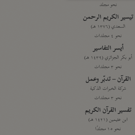
نحو مجلد
تيسير الكريم الرحمن
السعدي (١٣٧٦ هـ)
نحو ٤ مجلدات
أيسر التفاسير
أبو بكر الجزائري (١٤٣٩ هـ)
نحو ٣ مجلدات
القرآن – تدبّر وعمل
شركة الخبرات الذكية
نحو ٣ مجلدات
تفسير القرآن الكريم
ابن عثيمين (١٤٢١ هـ)
نحو ١٥ مجلدًا