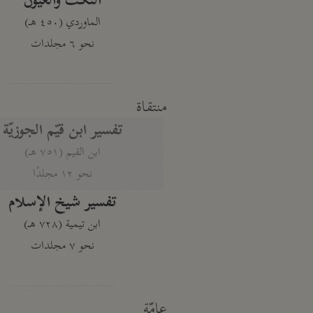
النكت والعيون
الماوردي (٤٥٠ هـ)
نحو ٦ مجلدات
منتقاة
تفسير ابن قيّم الجوزيّة
ابن القيم (٧٥١ هـ)
نحو ١٢ مجلدًا
تفسير شيخ الإسلام
ابن تيمية (٧٢٨ هـ)
نحو ٧ مجلدات
عامّة