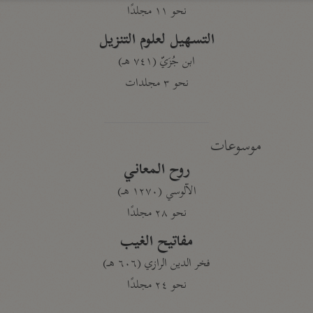
نحو ١١ مجلدًا
التسهيل لعلوم التنزيل
ابن جُزَيّ (٧٤١ هـ)
نحو ٣ مجلدات
موسوعات
روح المعاني
الآلوسي (١٢٧٠ هـ)
نحو ٢٨ مجلدًا
مفاتيح الغيب
فخر الدين الرازي (٦٠٦ هـ)
نحو ٢٤ مجلدًا