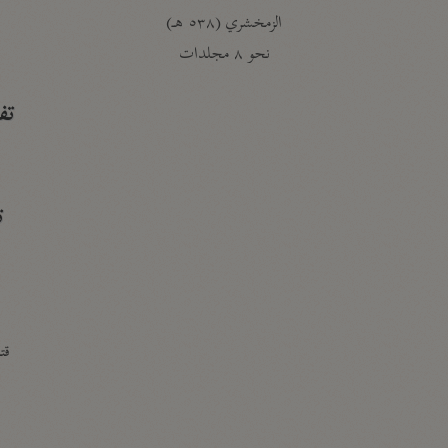
الزمخشري (٥٣٨ هـ)
ج
نحو ٨ مجلدات
تف
ت
قتا