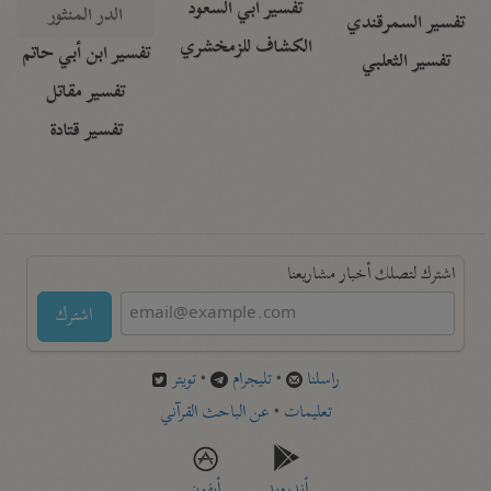
تفسير أبي السعود
الدر المنثور
تفسير السمرقندي
الكشاف للزمخشري
تفسير ابن أبي حاتم
تفسير الثعلبي
تفسير مقاتل
تفسير قتادة
اشترك لتصلك أخبار مشاريعنا
اشترك
راسلنا
•
تليجرام
•
تويتر
تعليمات
•
عن الباحث القرآني
أندرويد
أيفون