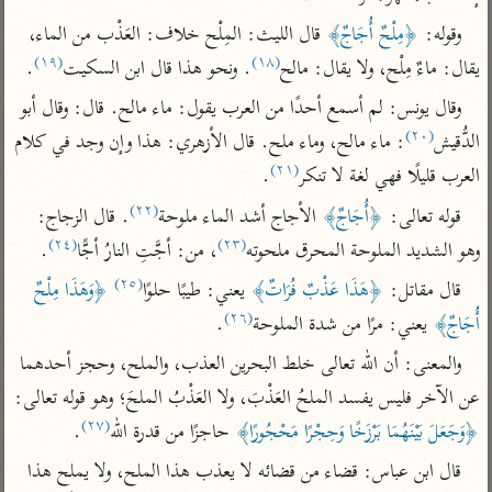
تفسير أبي السعود
الدر المنثور
تفسير السمرقندي
وقوله: 
﴿مِلْحٌ أُجَاجٌ﴾
 قال الليث: المِلْح خلاف: العَذْب من الماء، 
الكشاف للزمخشري
تفسير ابن أبي حاتم
تفسير الثعلبي
(١٩)
(١٨)
يقال: ماءٌ مِلْح، ولا يقال: مالح
. ونحو هذا قال ابن السكيت
.
تفسير مقاتل
وقال يونس: لم أسمع أحدًا من العرب يقول: ماء مالح. قال: وقال أبو 
تفسير قتادة
(٢٠)
الدُّقيش
: ماء مالح، وماء ملح. قال الأزهري: هذا وإن وجد في كلام 
(٢١)
العرب قليلًا فهي لغة لا تنكر
.
(٢٢)
قوله تعالى: 
﴿أُجَاجٌ﴾
 الأجاج أشد الماء ملوحة
. قال الزجاج: 
(٢٤)
(٢٣)
وهو الشديد الملوحة المحرق ملحوته
، من: أجَّتِ النارُ أجًّا
.
اشترك لتصلك أخبار مشاريعنا
(٢٥)
قال مقاتل: 
﴿هَذَا عَذْبٌ فُرَاتٌ﴾
 يعني: طيبًا حلوًا
﴿وَهَذَا مِلْحٌ 
اشترك
(٢٦)
أُجَاجٌ﴾
 يعني: مرًا من شدة الملوحة
.
والمعنى: أن الله تعالى خلط البحرين العذب، والملح، وحجز أحدهما 
راسلنا
•
تليجرام
•
تويتر
عن الآخر فليس يفسد الملحُ العَذْبَ، ولا العَذْبُ الملحَ؛ وهو قوله تعالى: 
تعليمات
•
عن الباحث القرآني
(٢٧)
﴿وَجَعَلَ بَيْنَهُمَا بَرْزَخًا وَحِجْرًا مَحْجُورًا﴾
 حاجزًا من قدرة الله
.
قال ابن عباس: قضاء من قضائه لا يعذب هذا الملح، ولا يملح هذا 
أندرويد
أيفون