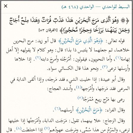
ساهم معنا في نشر القرآن والعلم الشرعي
✕
البسيط للواحدي — الواحدي (٤٦٨ هـ)
الباحث القرآني
﴿۞ وَهُوَ ٱلَّذِی مَرَجَ ٱلۡبَحۡرَیۡنِ هَـٰذَا عَذۡبࣱ فُرَاتࣱ وَهَـٰذَا مِلۡحٌ أُجَاجࣱ 
وَجَعَلَ بَیۡنَهُمَا بَرۡزَخࣰا وَحِجۡرࣰا مَّحۡجُورࣰا﴾ 
[الفرقان ٥٣]
بحث
تفسير
علوم
مصاحف
معاجم
قوله تعالى: 
﴿وَهُوَ الَّذِي مَرَجَ الْبَحْرَيْنِ﴾
 قال أبو زيد: مرج البحرين 
خلاهما، ثم جعلهما لا يلتبس ذا بذا؛ قال: وهو كلام لا يقولهه إلا أهل 
(٢)
(١)
تِهامة
، وأما النحويون، فيقولون: أَمْرَجْتَه وأمرجَ دابته
. إذا خلاها 
Type 2 or more characters for results.
(٣)
وأرسلها ترعى
. ونحو هذا قال الكسائي سواء.
Type 1 or more
أمّهات
عامّة
معاصرة
وقال أبو عبيدة: إذا خليت الشيء فقد مَرجتَه، وإذا ألقى الدابة في 
characters for results.
تفسير الطبري
فتح البيان للقنوجي
الميسر
(٤)
المرعى فقد مَرجَها، وأَمْرَجها
، وأنشد العجاج:
تفسير ابن كثير
فتح القدير للشوكاني
المختصر في
(٥)
رعى بها مَرْج ربيع مُمْرَجًا
التفسير
تفسير القرطبي
تفسير ابن جزي
(٦)
وقال الفراء: 
﴿مَرَجَ الْبَحْرَيْنِ﴾
 أرسلهما
.
تفسير السعدي
تفسير البغوي
وقال الزجاج: خلا بينهما، تقول: مَرَجَت الدابة، وأمْرَجتُها إذا خليتها 
أيسر التفاسير
موسوعات
(٨)
(٧)
ترعى، والمَرْجُ من هذا سُمِّي، ومَرِجَت عهودُهم
 إذا اختلطت
. قال 
القرآن – تدبر وعمل