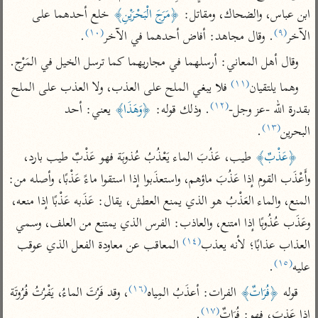
تفسير الآلوسي
جمع الأقوال
ابن عباس، والضحاك، ومقاتل: 
﴿مَرَجَ الْبَحْرَيْنِ﴾
 خلع أحدهما على 
تفسير ابن عثيمين
تفسير ابن الجوزي
تفسير الرازي
(١٠)
(٩)
الآخر
. وقال مجاهد: أفاض أحدهما في الآخر
.
تفسير الماوردي
وقال أهل المعاني: أرسلهما في مجاريهما كما ترسل الخيل في المَرْج.
مركَّزة العبارة
أخرى
(١١)
وهما يلتقيان
 فلا يبغي الملح على العذب، ولا العذب على الملح 
تفسير الجلالين
أضواء البيان
منتقاة
(١٢)
بقدرة الله -عز وجل-
. وذلك قوله: 
﴿وَهَذَا﴾
 يعني: أحد 
جامع البيان للإيجي
تفسير ابن القيم
نظم الدرر للبقاعي
(١٣)
البحرين
.
تفسير البيضاوي
تفسير ابن تيمية
﴿عَذْبٌ﴾
 طيب، عَذُبَ الماء يَعْذُبُ عُذوبَة فهو عَذْبٌ طيب بارد، 
تفسير النسفي
لغة وبلاغة
وأَعْذَب القوم إذا عَذُبَ ماؤهم، واستعذَبوا إذا استقوا ماءً عَذْبًا، وأصله من: 
الوجيز للواحدي
التحرير والتنوير
عامّة
المنع، والماء العَذْبُ هو الذي يمنع العطش، يقال: عَذَبه عَذْبًا إذا منعه، 
تفسير ابن أبي زمنين
تفسير السمعاني
المحرر الوجيز لابن
وعَذَب عُذُوبًا إذا امتنع، والعاذب: الفرس الذي يمتنع من العلف، وسمي 
عطية
(١٤)
تفسير مكّي
العذاب عذابًا؛ لأنه يعذب
 المعاقب عن معاودة الفعل الذي عوقب 
البحر المحيط لأبي
(١٥)
عليه
.
آثار
محاسن التأويل
حيان
للقاسمي
موسوعة التفسير
(١٦)
قوله 
﴿فُرَاتٌ﴾
 الفرات: أعذَبُ المِياه
، وقد فَرُتَ الماءُ، يَفْرُتُ فُرُوتَة 
البسيط للواحدي
المأثور
تفسير الثعالبي
(١٧)
إذا عَذبَ، فهو: فُرَاتٌ
.