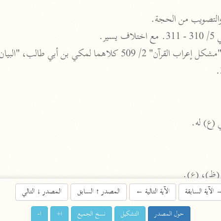
والتصويب من الحجة.
اشترك لتصلك أخبار مشاريعنا
ير.
اشترك
راسلنا
•
تليجرام
•
تويتر
تعليمات
•
عن الباحث القرآني
 (ع) له.
أندرويد
أيفون
 (ظ)، (ع).
تطوير
رعاية
الآية السابقة
الآية التالية
←
المصدر
↑
السابق
المصدر
↓
التالي
حول المصدر
التشكيل
نسخ الجميع
ا+
ا-