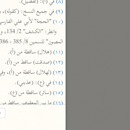
(٨)
 في (أ): (تفضيل).

(٩)
 في جميع النسخ: (كقوله)، 

(١٠)
 "الحجة" لأبي علي الفارسي 5/ 310 - 311. مع اختلاف يس

المصون" للسمين 8/ 385 - 386.

(١١)
 (هلال) ساقطة من (أ).

(١٢)
 (صدقت) ساقط من (أ).

(١٣)
 (لهلال) ساقطة من (أ)، وفي

(١٤)
 في (ع): (عذبني).

(١٥)
 (سائر) ساقطة من (ع).

(١٦)
 ما بين المعقوفين ساقط من

(١٧)
→