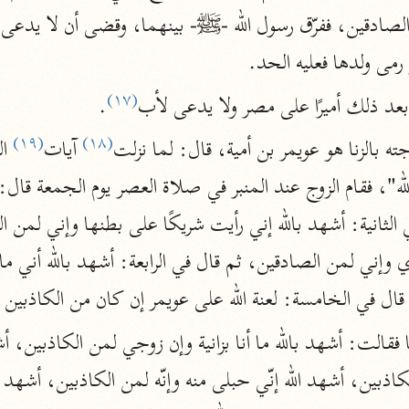
المحرر الوجيز
ابن عطية (٥٤٦ هـ)
 رمى ولدها فعليه الحد.
نحو ٨ مجلدات
(١٧)
عد ذلك أميرًا على مصر ولا يدعى لأب
.
البحر المحيط
(١٩)
(١٨)
ته بالزنا هو عويمر بن أمية، قال: لما نزلت
 آيات
أبو حيان (٧٤٥ هـ)
نحو ١٦ مجلدًا
التفسير البسيط
الواحدي (٤٦٨ هـ)
نحو ٢٢ مجلدًا
آثار
ال في الخامسة: لعنة الله على عويمر إن كان من الكاذبين ع
إرشاد العقل السليم
أبو السعود (٩٨٢ هـ)
قالت: أشهد بالله ما أنا بزانية وإن زوجي لمن الكاذبين، أشه
نحو ٩ مجلدات
الكشاف