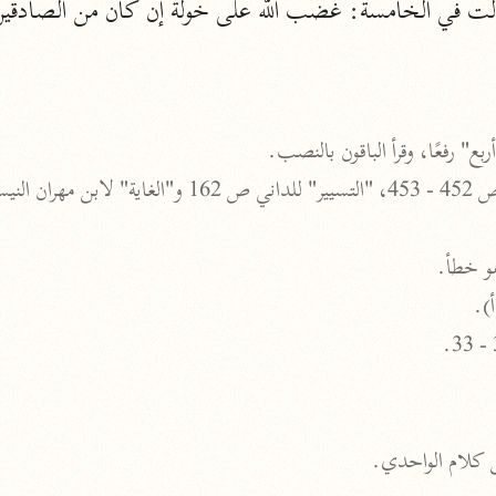
الزمخشري (٥٣٨ هـ)
ج
نحو ٨ مجلدات
تف
ع" رفعًا، وقرأ الباقون بالنصب.
ت
هو خطأ.
أ).
قتا
من كلام الواحدي.