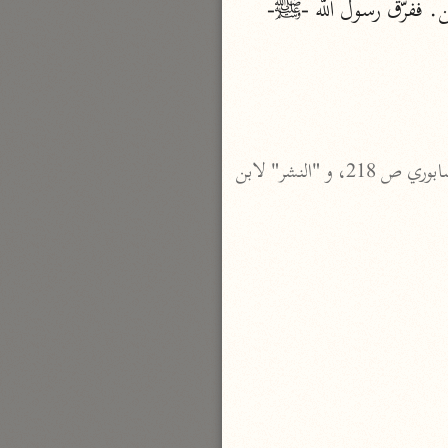
قط وإنه لمن الكاذبين، ثم قالت في الخامسة: غضب الله على خولة إن كان من الصادقين. ففرّق رسول الله -ﷺ- 
الدر المنثور
لال الدين السيوطي (٩١١ هـ)
نحو ١٣ مجلدًا
سير القرآن العظيم مسندًا
ابن أبي حاتم الرازي (٣٢٧ هـ)
انظر: "السبعة" لابن مجاهد ص 452 - 453، "التسيير" للداني ص 162 و"الغاية" لابن مهران النيسابوري ص 218، و "النشر" لابن 
نحو ١٠ مجلدات
فسير مقاتل بن سليمان
مقاتل بن سليمان (١٥٠ هـ)
نحو ٥ مجلدات
تفسير قتادة
دة بن دعامة السّدوسيّ (١١٧ هـ)