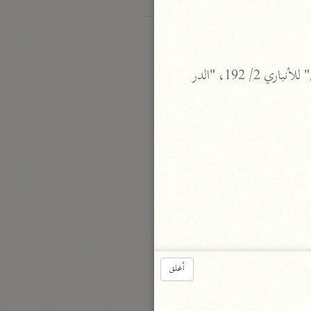
وانظر: "الكشف" 2/ 134، و"مشكل إعراب القرآن" 2/ 509 كلاهما لمكي بن أبي طالب، "البيان" للأنباري 2/ 192، "الدر 
 رواه الإمام أحمد في "مسنده" 4/ 6 - 9 طبعة شاكر، وأبو داود في "سننه" (كتاب: الطلاق - باب: في اللعان 6/ 344 - 347)، 
أغلق
وأبو يعلى في "مسنده" 5/ 124 - 127، والطبري في "تفسيره" 18/ 82 - 83، وابن أبي حاتم في "تفسيره" 15 أ - ب، 16 أ، والبيهقي 