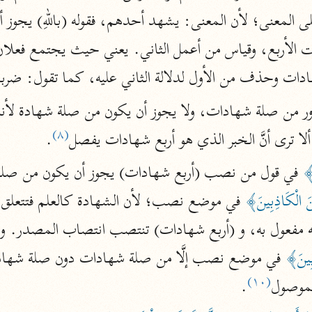
نحو ١١ مجلدًا
التسهيل لعلوم التنزيل
الأربع، وقياس من أعمل الثاني. يعني حيث يجتمع فعلان ل
ابن جُزَيّ (٧٤١ هـ)
شهادات وحذف من الأول لدلالة الثاني عليه، كما تقول: ضر
نحو ٣ مجلدات
(٨)
ا ترى أنَّ الخبر الذي هو أربع شهادات يفصل
.
موسوعات
روح المعاني
َ﴾
الآلوسي (١٢٧٠ هـ)
ِنَ الْكَاذِبِينَ﴾
نحو ٢٨ مجلدًا
مفاتيح الغيب
ِبِينَ﴾
فخر الدين الرازي (٦٠٦ هـ)
(١٠)
نحو ٢٤ مجلدًا
لموصول
.