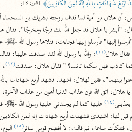
أَرْبَعَ شَهَادَاتٍ بِاللَّهِ إِنَّهُ لَمِنَ الْكَاذِبِينَ﴾
:
[النور: 8]
أخرى
مركَّزة الع
أضواء البيان
محمد الأمين الشنقيطي (١٣٩٤ هـ)
الم
نحو ١١ مجلدًا
(١١)
 فقال هلال
نظم الدرر
(١٢)
البقاعي (٨٨٥ هـ)
دكما كاذب فهل منكما تائب؟ " فقال هلال: صدقت
، و
نحو ٢٠ مجلدًا
لغة وبلاغة
(١٤)
 يعذبني
التحرير والتنوير
ابن عاشور (١٣٩٣ هـ)
(١٥)
ال، فتلكأت ساعة، ثم قالت: لا أفضح قومي سائر
نحو ٢٤ مجلدًا