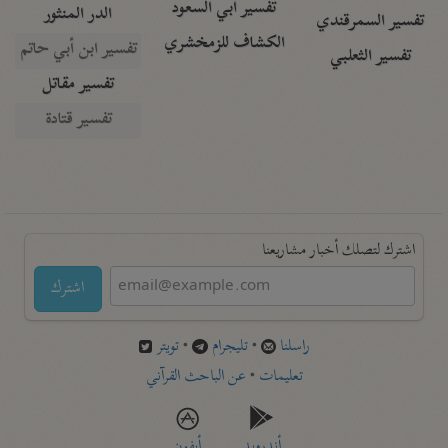
تفسير أبي السعود
الدر المنثور
تفسير السمرقندي
الكشاف للزمخشري
تفسير ابن أبي حاتم
تفسير الثعلبي
تفسير مقاتل
تفسير قتادة
اشترك لتصلك أخبار مشاريعنا
اشترك
راسلنا
•
تليجرام
•
تويتر
تعليمات
•
عن الباحث القرآني
أندرويد
أيفون