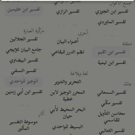
تفسير الآلوسي
جمع الأقوال
تفسير ابن عثيمين
تفسير ابن الجوزي
تفسير الرازي
تفسير الماوردي
مركَّزة العبارة
أخرى
تفسير الجلالين
أضواء البيان
منتقاة
جامع البيان للإيجي
تفسير ابن القيم
نظم الدرر للبقاعي
تفسير البيضاوي
تفسير ابن تيمية
تفسير النسفي
لغة وبلاغة
الوجيز للواحدي
التحرير والتنوير
عامّة
تفسير ابن أبي زمنين
تفسير السمعاني
المحرر الوجيز لابن
عطية
تفسير مكّي
البحر المحيط لأبي
آثار
محاسن التأويل
حيان
للقاسمي
موسوعة التفسير
البسيط للواحدي
المأثور
تفسير الثعالبي