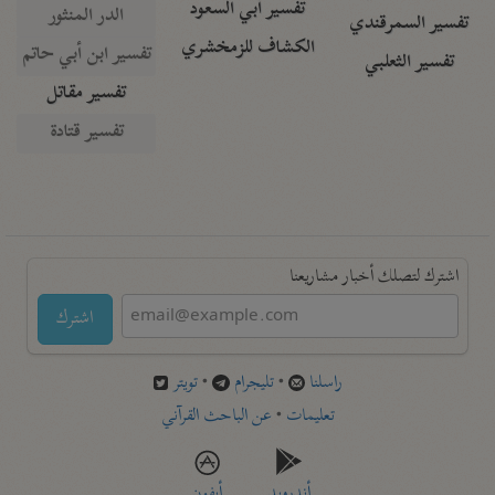
تفسير أبي السعود
الدر المنثور
تفسير السمرقندي
الكشاف للزمخشري
تفسير ابن أبي حاتم
تفسير الثعلبي
تفسير مقاتل
تفسير قتادة
اشترك لتصلك أخبار مشاريعنا
اشترك
راسلنا
•
تليجرام
•
تويتر
تعليمات
•
عن الباحث القرآني
أندرويد
أيفون