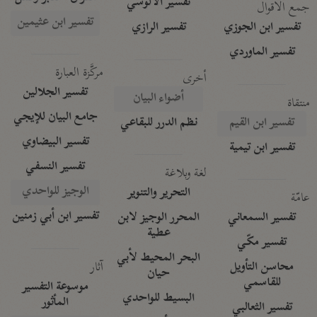
تفسير الآلوسي
جمع الأقوال
تفسير ابن عثيمين
تفسير ابن الجوزي
تفسير الرازي
تفسير الماوردي
مركَّزة العبارة
أخرى
تفسير الجلالين
أضواء البيان
منتقاة
جامع البيان للإيجي
تفسير ابن القيم
نظم الدرر للبقاعي
تفسير البيضاوي
تفسير ابن تيمية
تفسير النسفي
لغة وبلاغة
الوجيز للواحدي
التحرير والتنوير
عامّة
تفسير ابن أبي زمنين
تفسير السمعاني
المحرر الوجيز لابن
عطية
تفسير مكّي
البحر المحيط لأبي
آثار
محاسن التأويل
حيان
للقاسمي
موسوعة التفسير
البسيط للواحدي
المأثور
تفسير الثعالبي