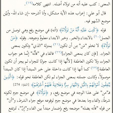
تفسير أبي السعود
(١٩)
الدر المنثور
المعنى: كتب عليه أنه من تولاه أضله. انتهى كلامه
.
تفسير السمرقندي
الكشاف للزمخشري
تفسير ابن أبي حاتم
قال أبو علي: إعراب هذه الآية مشكل، وأنا أشرحه -إن شاء الله- وأبيّن 
تفسير الثعلبي
موضع السَّهو فيه.
تفسير مقاتل
قوله 
﴿كُتِبَ عَلَيْهِ أَنَّهُ مَنْ تَوَلَّاهُ﴾
 (أنه) في موضع رفع وهي توصل من 
تفسير قتادة
(٢٠)
الجمل
 بالابتداء والخبر. وخبر الابتداء معلومٌ وجوهه. وقوله 
﴿مَنْ 
(٢١)
تَوَلَّاهُ﴾
 لا تخلو "مَن" مِن أن تكون
 بمنزلة "الذي" وتكون بمعنى 
(٢٢)
الجزاء. [فإن كان بمعنى الجزاء]
 فالفاء في "فأنَّه" إنّما هو جواب 
الجزاء، ولا تكون العاطفة [لأنَّها إذا كانت جوابًا للجزاء لم يجز أن تكون 
اشترك لتصلك أخبار مشاريعنا
(٢٣)
العاطفة]
 كما أنها إذا كانت داخلة على خبر المبتدأ إذا كان المبتدأ 
اشترك
موصولاً، وكانت جملته بمعنى الجزاء لم تكن العاطفة نحو قوله: 
﴿الَّذِينَ 
يُنْفِقُونَ أَمْوَالَهُمْ بِاللَّيْلِ وَالنَّهَارِ سِرًّا وَعَلَانِيَةً فَلَهُمْ أَجْرُهُمْ﴾
[البقرة: 274]
راسلنا
•
تليجرام
•
تويتر
فـ"من" على هذا الوجه في موضع رفع، و 
﴿تَوَلَّاهُ﴾
 في موضع جزم لكونه 
تعليمات
•
عن الباحث القرآني
شرطًا، والفاء وما بعدها في موضع جزم لوقوعه موقع جزاء الشرط، و"أن" 
من قوله "فأنه يضله" موضعه رفع بإضمار مبتدأ بين الفاء و"إنّ"، لترتفع 
أندرويد
أيفون