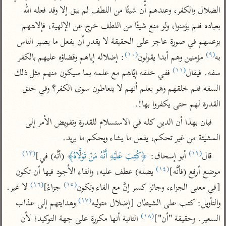
تفسير الآلوسي
جمع الأقوال
الضلال والكفر، وعندهم أن شيئًا من اللطف لم يبق إلا وقد فعله الله 
تفسير ابن عثيمين
تفسير ابن الجوزي
تفسير الرازي
بعباده فلم يؤمنوا، ولو منع شيئًا من اللطف خرج عن الإلهية، فإلاههم 
تفسير الماوردي
بزعمهم في صورة عاجز على الحقيقة لا يقدر أن يفعل ما يصير الناس 
مركَّزة العبارة
(١٠)
(٩)
أخرى
به
 مؤمنين وهم أبدا يقولون
: إضلاله إياهم وقضاؤه عليهم بالكفر 
تفسير الجلالين
أضواء البيان
(١١)
سفه. فيقال
 ففي خلقه إيّاهم مع علمه بما سيكون منهم مثل ذلك 
منتقاة
جامع البيان للإيجي
تفسير ابن القيم
نظم الدرر للبقاعي
السفه فلم خلقهم وهو يعلم أنهم لا يتعاطون سوى الكفر؟ وفي خلق 
تفسير البيضاوي
القدرة لهم حتى يكفروا بها!.
تفسير ابن تيمية
تفسير النسفي
فبان بهذا أن الدين كله في الاستسلام للقدرة وتفويض الأمر إلى 
لغة وبلاغة
الوجيز للواحدي
المشيئة من غير تحكم، يفعل ما يشاء ويحكم ما يريد.
التحرير والتنوير
عامّة
(١٣)
(١٢)
تفسير ابن أبي زمنين
تفسير السمعاني
المحرر الوجيز لابن
قال
 أبو إسحاق: 
﴿كُتِبَ عَلَيْهِ أَنَّهُ مَنْ تَوَلَّاهُ﴾
 (أنَّه) في]
عطية
(١٤)
موضع أرفع (فأنَّه]
 يضله) عطف عليه، والفاء الأجود فيها أن تكون 
تفسير مكّي
البحر المحيط لأبي
(١٦)
(١٥)
[في معنى الجزاء، وجائز كسر إنَّ مع الفاء وتكون
 جزاءً]
 لا غير. 
آثار
محاسن التأويل
حيان
(١٧)
للقاسمي
والتأويل: كتب على الشيطان [إضلال متوليه
 وهدايتهم إلى عذاب 
موسوعة التفسير
البسيط للواحدي
المأثور
(١٨)
السعير. وحقيقة "أن"]
 الثانية أنها مكررة على جهة التوكيد؛ لأن 
تفسير الثعالبي