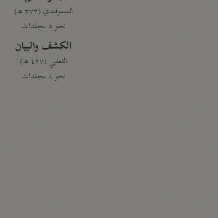
السمرقندي (٣٧٣ هـ)
نحو ٥ مجلدات
الكشف والبيان
الثعلبي (٤٢٧ هـ)
نحو ٨ مجلدات