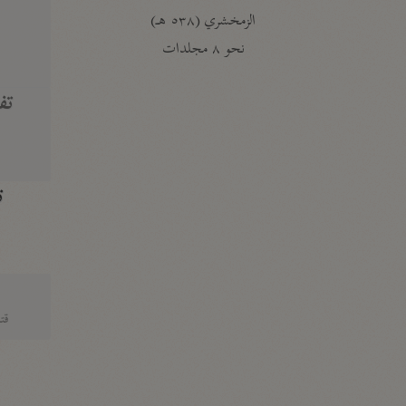
الزمخشري (٥٣٨ هـ)
ج
نحو ٨ مجلدات
تف
ت
قتا