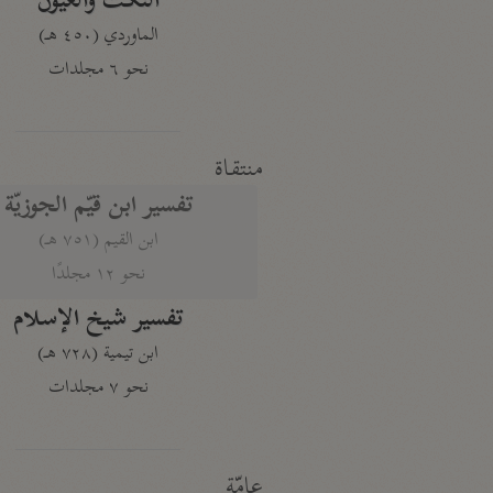
النكت والعيون
الماوردي (٤٥٠ هـ)
نحو ٦ مجلدات
منتقاة
تفسير ابن قيّم الجوزيّة
ابن القيم (٧٥١ هـ)
نحو ١٢ مجلدًا
تفسير شيخ الإسلام
ابن تيمية (٧٢٨ هـ)
نحو ٧ مجلدات
عامّة