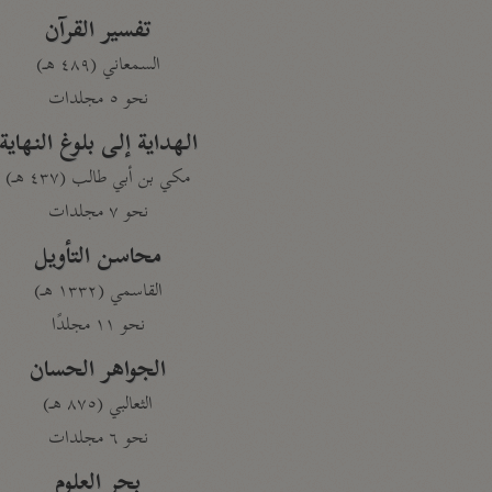
تفسير القرآن
السمعاني (٤٨٩ هـ)
نحو ٥ مجلدات
الهداية إلى بلوغ النهاية
مكي بن أبي طالب (٤٣٧ هـ)
نحو ٧ مجلدات
محاسن التأويل
القاسمي (١٣٣٢ هـ)
نحو ١١ مجلدًا
الجواهر الحسان
الثعالبي (٨٧٥ هـ)
نحو ٦ مجلدات
بحر العلوم