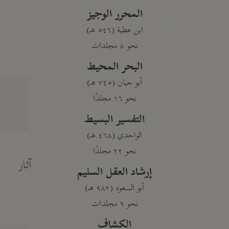
المحرر الوجيز
ابن عطية (٥٤٦ هـ)
نحو ٨ مجلدات
البحر المحيط
أبو حيان (٧٤٥ هـ)
نحو ١٦ مجلدًا
التفسير البسيط
الواحدي (٤٦٨ هـ)
نحو ٢٢ مجلدًا
آثار
إرشاد العقل السليم
أبو السعود (٩٨٢ هـ)
نحو ٩ مجلدات
الكشاف