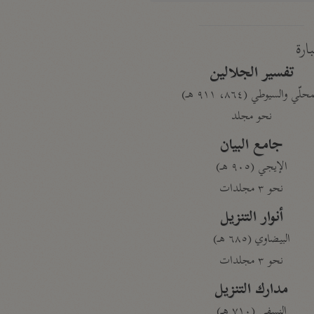
بارة
تفسير الجلالين
حلّي والسيوطي (٨٦٤، ٩١١ هـ)
نحو مجلد
جامع البيان
الإيجي (٩٠٥ هـ)
نحو ٣ مجلدات
أنوار التنزيل
البيضاوي (٦٨٥ هـ)
نحو ٣ مجلدات
مدارك التنزيل
النسفي (٧١٠ هـ)