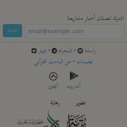
اشترك لتصلك أخبار مشاريعنا
اشترك
راسلنا
•
تليجرام
•
تويتر
تعليمات
•
عن الباحث القرآني
أندرويد
أيفون
تطوير
رعاية