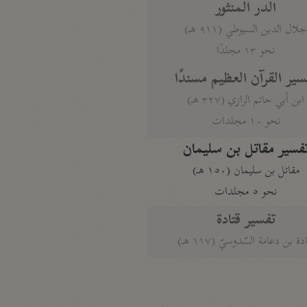
الدر المنثور
لال الدين السيوطي (٩١١ هـ)
نحو ١٣ مجلدًا
سير القرآن العظيم مسندًا
ابن أبي حاتم الرازي (٣٢٧ هـ)
نحو ١٠ مجلدات
فسير مقاتل بن سليمان
مقاتل بن سليمان (١٥٠ هـ)
نحو ٥ مجلدات
تفسير قتادة
دة بن دعامة السّدوسيّ (١١٧ هـ)