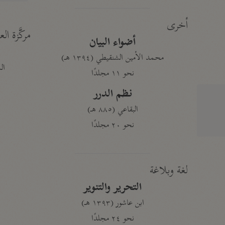
أخرى
مركَّزة الع
أضواء البيان
محمد الأمين الشنقيطي (١٣٩٤ هـ)
الم
نحو ١١ مجلدًا
نظم الدرر
البقاعي (٨٨٥ هـ)
نحو ٢٠ مجلدًا
لغة وبلاغة
التحرير والتنوير
ابن عاشور (١٣٩٣ هـ)
نحو ٢٤ مجلدًا