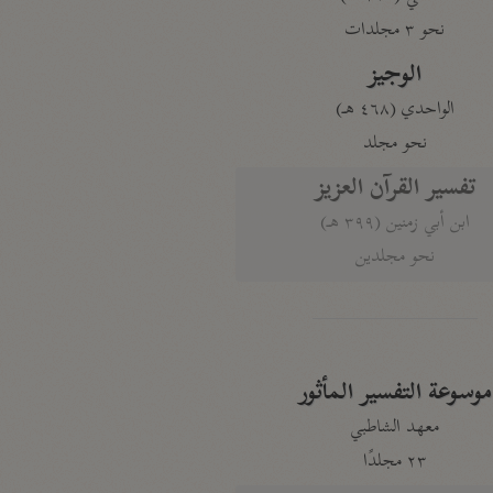
نحو ٣ مجلدات
الوجيز
الواحدي (٤٦٨ هـ)
نحو مجلد
تفسير القرآن العزيز
ابن أبي زمنين (٣٩٩ هـ)
نحو مجلدين
موسوعة التفسير المأثور
معهد الشاطبي
٢٣ مجلدًا