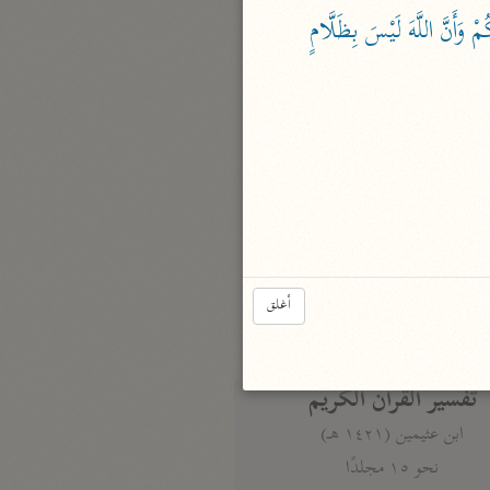
نحو مجلد
﴿ذَلِكَ بِمَا قَدَّمَتْ أَيْدِيكُمْ وَأَنَّ اللَّهَ لَيْسَ بِظَلَّامٍ 
تيسير الكريم الرحمن
السعدي (١٣٧٦ هـ)
نحو ٤ مجلدات
أيسر التفاسير
أبو بكر الجزائري (١٤٣٩ هـ)
نحو ٣ مجلدات
القرآن – تدبّر وعمل
أغلق
شركة الخبرات الذكية
نحو ٣ مجلدات
تفسير القرآن الكريم
ابن عثيمين (١٤٢١ هـ)
نحو ١٥ مجلدًا