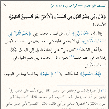
ساهم معنا في نشر القرآن والعلم الشرعي
✕
البسيط للواحدي — الواحدي (٤٦٨ هـ)
الباحث القرآني
﴿قَالَ رَبِّی یَعۡلَمُ ٱلۡقَوۡلَ فِی ٱلسَّمَاۤءِ وَٱلۡأَرۡضِۖ وَهُوَ ٱلسَّمِیعُ ٱلۡعَلِیمُ﴾ 
[الأنبياء ٤]
بحث
تفسير
علوم
مصاحف
معاجم
وقال له: 
﴿قَالَ رَبِّي﴾
 أي: قل لهم يا محمد ربي 
﴿يَعْلَمُ الْقَوْلَ فِي 
السَّمَاءِ وَالْأَرْضِ﴾
 أي لا يخفي عليه شيء مما يقال في السماء والأرض.
(١)
Type 2 or more characters for results.
وقرأ أهل الكوفة
 "قال ربي" على إضافة القول إلى الرسول -ﷺ-. 
(٢)
وكذا هو في مصاحفهم
 يعنون: قال محمد: ربي يعلم القول في 
Type 1 or more
أمّهات
عامّة
معاصرة
السماء والأرض.
characters for results.
تفسير الطبري
فتح البيان للقنوجي
الميسر
(٣)
﴿وَهُوَ السَّمِيعُ﴾
 لما تكلموا به
﴿الْعَلِيمُ﴾
 بما قولوا وبما في قلوبهم.

تفسير ابن كثير
فتح القدير للشوكاني
المختصر في
التفسير
تفسير القرطبي
تفسير ابن جزي
(١)
 قرأ حمزة والكسائي وحفص عن عاصم: (قال ربي) بألف على الخبر، وقرأ 
تفسير السعدي
تفسير البغوي
الباقون بغير ألف (قل) على الأمر. "السبعة" لابن مجاهد 428، "المبسوط" لابن 
أيسر التفاسير
موسوعات
مهران (253)، "التبصرة" لمكي بن أبي طالب 263، "التيسير" لأبي عمرو الداني 
القرآن – تدبر وعمل