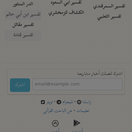
تفسير أبي السعود
الدر المنثور
تفسير السمرقندي
الكشاف للزمخشري
تفسير ابن أبي حاتم
تفسير الثعلبي
تفسير مقاتل
تفسير قتادة
اشترك لتصلك أخبار مشاريعنا
اشترك
راسلنا
•
تليجرام
•
تويتر
تعليمات
•
عن الباحث القرآني
أندرويد
أيفون