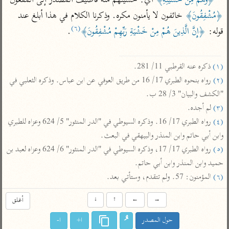
﴿وَهُمْ مِنْ خَشْيَتِهِ﴾
 أي: خشيتهم منه فأضيف المصدر إلى المفعول 
تفسير الآلوسي
جمع الأقوال
﴿مُشْفِقُونَ﴾
 خائفون لا يأمنون مكره. وذكرنا الكلام في هذا أبلغ عند 
تفسير ابن عثيمين
تفسير ابن الجوزي
تفسير الرازي
(٦)
قوله: 
﴿إِنَّ الَّذِينَ هُمْ مِنْ خَشْيَةِ رَبِّهِمْ مُشْفِقُونَ﴾
.

تفسير الماوردي
مركَّزة العبارة
أخرى
تفسير الجلالين
(١)
 ذكره عنه القرطبي 11/ 281.

أضواء البيان
منتقاة
(٢)
 رواه بنحوه الطبري 17/ 16 من طريق العوفي عن ابن عباس. وذكره الثعلبي في 
جامع البيان للإيجي
تفسير ابن القيم
نظم الدرر للبقاعي
"الكشف والبيان" 3/ 28 ب.

تفسير البيضاوي
تفسير ابن تيمية
(٣)
 لم أجده.

تفسير النسفي
(٤)
 رواه الطبري 17/ 16. وذكره السيوطي في "الدر المنثور" 5/ 624 وعزاه للطبري 
لغة وبلاغة
وابن أبي حاتم وابن المنذر والبيهقي في البعث.

الوجيز للواحدي
التحرير والتنوير
عامّة
(٥)
 رواه الطبري 17/ 17، وذكره السيوطي في "الدر المنثور" 6/ 624 وعزاه لعبد بن 
تفسير ابن أبي زمنين
تفسير السمعاني
المحرر الوجيز لابن
حميد وابن المنذر وابن أبي حاتم.

عطية
تفسير مكّي
(٦)
 المؤمنون: 57. ولم تتقدم، وستأتي بعد.
البحر المحيط لأبي
آثار
محاسن التأويل
حيان
→
←
↑
↓
أغلق
للقاسمي
موسوعة التفسير
البسيط للواحدي
المأثور
حول المصدر
ا+
ا-
تفسير الثعالبي