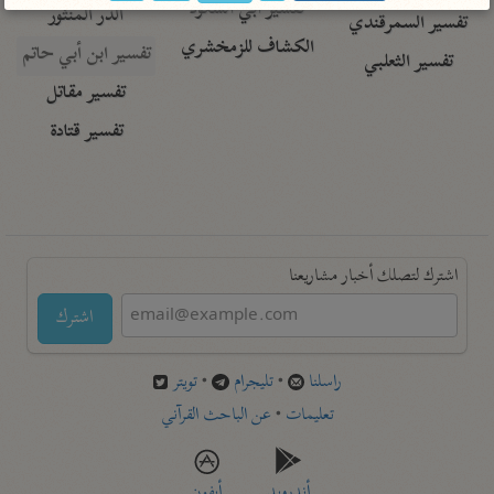
تفسير أبي السعود
الدر المنثور
تفسير السمرقندي
الكشاف للزمخشري
تفسير ابن أبي حاتم
تفسير الثعلبي
تفسير مقاتل
تفسير قتادة
اشترك لتصلك أخبار مشاريعنا
اشترك
راسلنا
•
تليجرام
•
تويتر
تعليمات
•
عن الباحث القرآني
أندرويد
أيفون